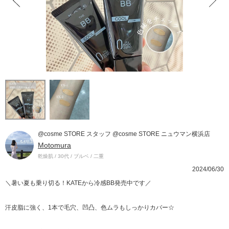
@cosme STORE スタッフ @cosme STORE ニュウマン横浜店
Motomura
乾燥肌 / 30代 / ブルベ / 二重
2024/06/30
＼暑い夏も乗り切る！KATEから冷感BB発売中です／
汗皮脂に強く、1本で毛穴、凹凸、色ムラもしっかりカバー☆