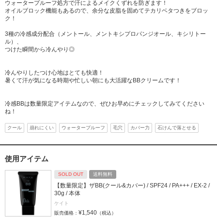
ウォータープルーフ処方で汗によるメイクくずれを防ぎます！
オイルブロック機能もあるので、余分な皮脂を固めてテカリベタつきをブロッ
ク！
3種の冷感成分配合（メントール、メントキシプロパンジオール、キシリトー
ル）、
つけた瞬間から冷んやり◎
冷んやりしたつけ心地はとても快適！
暑くて汗が気になる時期や忙しい朝にも大活躍なBBクリームです！
冷感BBは数量限定アイテムなので、ぜひお早めにチェックしてみてください
ね！
クール
崩れにくい
ウォータープルーフ
毛穴
カバー力
石けんで落とせる
使用アイテム
SOLD OUT
送料無料
【数量限定】ザBB(クール&カバー) / SPF24 / PA+++ / EX-2 /
30g / 本体
ケイト
¥1,540
販売価格：
（税込）