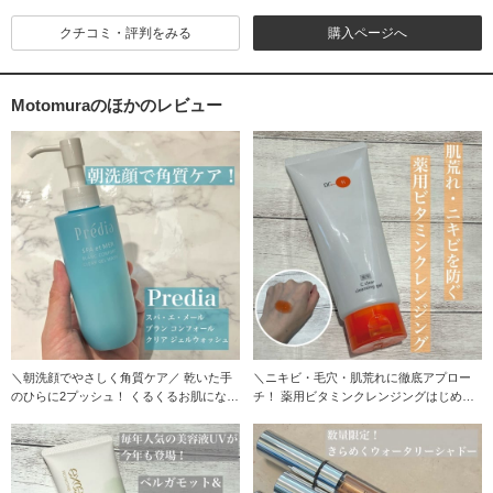
クチコミ・評判をみる
購入ページへ
Motomuraのほかのレビュー
＼朝洗顔でやさしく角質ケア／ 乾いた手
＼ニキビ・毛穴・肌荒れに徹底アプロー
のひらに2プッシュ！ くるくるお肌になじ
チ！ 薬用ビタミンクレンジングはじめて
ませて洗
みませんか☆／