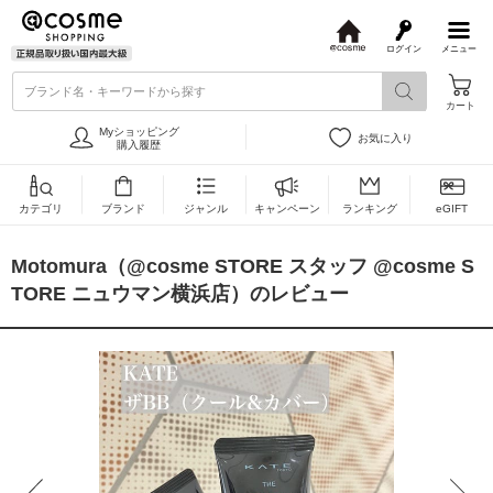
ログイン
メニュー
@
c
ブランド名・キーワードから探す
o
カート
s
m
Myショッピング
お気に入り
e
購入履歴
カテゴリ
ブランド
ジャンル
キャンペーン
ランキング
eGIFT
Motomura（@cosme STORE スタッフ @cosme S
TORE ニュウマン横浜店）のレビュー