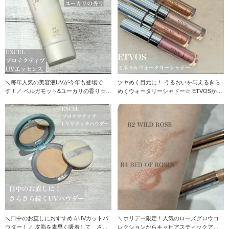
＼毎年人気の美容液UVが今年も登場で
ツヤめく目元に！ うるおいを与えるきら
す！／ ベルガモット&ユーカリの香り☆
めくウォータリーシャドー☆ ETVOSから
今年から定番
数量限
＼日中のお直しにおすすめ☆UVカットパ
＼ホリデー限定！人気のローズグロウコ
ウダー！／ 皮脂を素早く吸着して、さら
レクションからキャビアスティックアイ