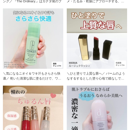
ング／ 『The Ordinary.』はカナダ発のブ
メ・たるみ・乾燥にアプローチする、ぷ
るぷるクリーム
＼気になるニオイ＆ワキ汗もさらさら快
＼ひと塗りで上質な唇へ／ バームのよう
適／ 乾いた清潔な肌に塗るだけで、ワキ
なするするとした塗り心地で鏡なしでも
のニオイ・汗を
綺麗に付けれる