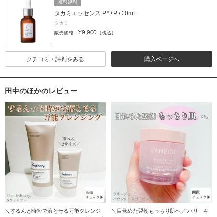
送料無料
タカミエッセンス PY+P / 30mL
タカミ
¥9,900
販売価格：
（税込）
クチコミ・評判をみる
購入ページへ
田中のほかのレビュー
＼するんと時短で落とせる万能クレンジ
＼目覚めた翌朝もっちり肌へ／ ハリ・キ