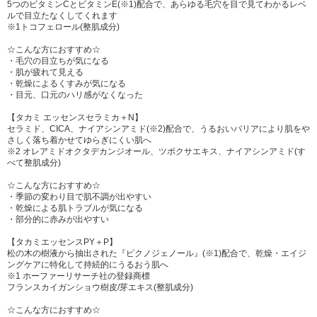
5つのビタミンCとビタミンE(※1)配合で、あらゆる毛穴を目で見てわかるレベ
ルで目立たなくしてくれます
※1トコフェロール(整肌成分)
☆こんな方におすすめ☆
・毛穴の目立ちが気になる
・肌が疲れて見える
・乾燥によるくすみが気になる
・目元、口元のハリ感がなくなった
【タカミ エッセンスセラミカ＋N】
セラミド、CICA、ナイアシンアミド(※2)配合で、うるおいバリアにより肌をや
さしく落ち着かせてゆらぎにくい肌へ
※2 オレアミドオクタデカンジオール、ツボクサエキス、ナイアシンアミド(す
べて整肌成分)
☆こんな方におすすめ☆
・季節の変わり目で肌不調が出やすい
・乾燥による肌トラブルが気になる
・部分的に赤みが出やすい
【タカミエッセンスPY＋P】
松の木の樹液から抽出された『ピクノジェノール』(※1)配合で、乾燥・エイジ
ングケアに特化して持続的にうるおう肌へ
※1 ホーファーリサーチ社の登録商標
フランスカイガンショウ樹皮/芽エキス(整肌成分)
☆こんな方におすすめ☆