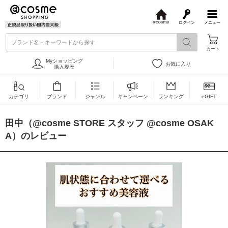
ログイン
メニュー
@
c
ブランド名・キーワードから探す
o
カート
s
m
Myショッピング
お気に入り
e
購入履歴
カテゴリ
ブランド
ジャンル
キャンペーン
ランキング
eGIFT
田中（@cosme STORE スタッフ @cosme OSAK
A）のレビュー