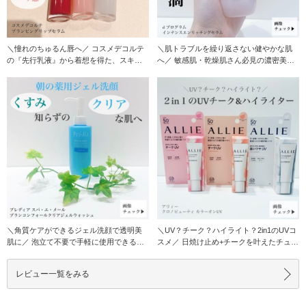
＼憧れのちゅるん唇へ／ コスメデコルテ
＼肌トラブルを繰り返さない健やかな肌
の『先行乳液』から着想を得た、スキン
へ／ 敏感肌・乾燥肌さん必見の濃密美容
ケア発想のリッ
液のご紹介
＼角質ケアができるジェル洗顔で透明美
＼UV？チーク？ハイライト？2in1のUVコ
肌に／ 泡立て不要で手軽に使用できる薬
スメ／ 日焼け止め+チークを叶えたチュー
用洗顔です！
ブタ
レビュー一覧をみる