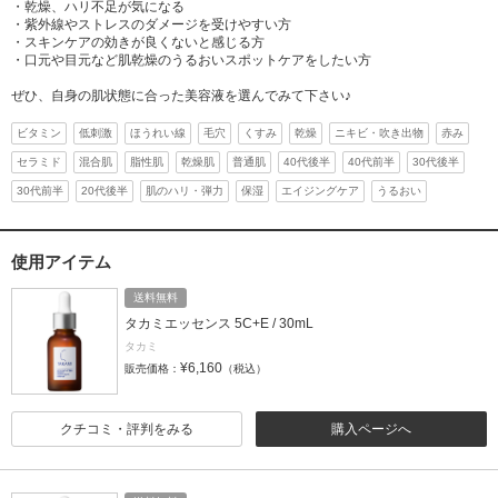
・乾燥、ハリ不足が気になる
・紫外線やストレスのダメージを受けやすい方
・スキンケアの効きが良くないと感じる方
・口元や目元など肌乾燥のうるおいスポットケアをしたい方
ぜひ、自身の肌状態に合った美容液を選んでみて下さい♪
ビタミン
低刺激
ほうれい線
毛穴
くすみ
乾燥
ニキビ・吹き出物
赤み
セラミド
混合肌
脂性肌
乾燥肌
普通肌
40代後半
40代前半
30代後半
30代前半
20代後半
肌のハリ・弾力
保湿
エイジングケア
うるおい
使用アイテム
送料無料
タカミエッセンス 5C+E / 30mL
タカミ
¥6,160
販売価格：
（税込）
クチコミ・評判をみる
購入ページへ