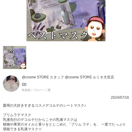
@cosme STORE スタッフ @cosme STORE ルミネ大宮店
rin
乾燥肌 / ブルベ / 二重
2024/07/16
愛用の大好きすぎるコスメデコルテのシートマスク♪
プリムラテマスク
乳液先行のデコルテだからこその乳液マスクは
植物や果実のオイルと香りをとじこめた 「プリム ラテ」を、 一度でたっぷり
堪能できる乳液マスク☆