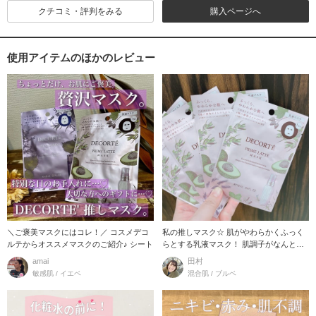
クチコミ・評判をみる
購入ページへ
使用アイテムのほかのレビュー
＼ご褒美マスクにはコレ！／ コスメデコ
私の推しマスク☆ 肌がやわらかくふっく
ルテからオススメマスクのご紹介♪ シート
らとする乳液マスク！ 肌調子がなんとな
く悪い日や、
amai
田村
敏感肌 / イエベ
混合肌 / ブルベ