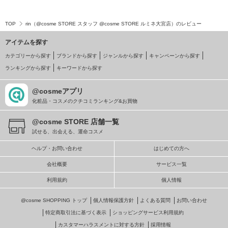
TOP
rin（@cosme STORE スタッフ @cosme STORE ルミネ大宮店）のレビュー
アイテムを探す
カテゴリーから探す
ブランドから探す
ジャンルから探す
キャンペーンから探す
ランキングから探す
キーワードから探す
@cosmeアプリ
化粧品・コスメのクチコミランキング&お買物
@cosme STORE 店舗一覧
試せる、出会える、運命コスメ
ヘルプ・お問い合わせ
はじめての方へ
会社概要
サービス一覧
利用規約
個人情報
@cosme SHOPPING トップ
個人情報保護方針
よくある質問
お問い合わせ
特定商取引法に基づく表示
ショッピングサービス利用規約
カスタマーハラスメントに対する方針
採用情報