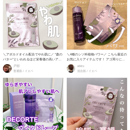
＼アボカドオイル配合でやわ肌に／ “森の
＼4種のシソ科植物パワー／ こちら最近の
バター”といわれるほど栄養価の高いアボ
お気に入りアイテムです！ アゴ周りにで
カドを
きる
戸部
abiru
普通肌 / イエベ
混合肌 / イエベ