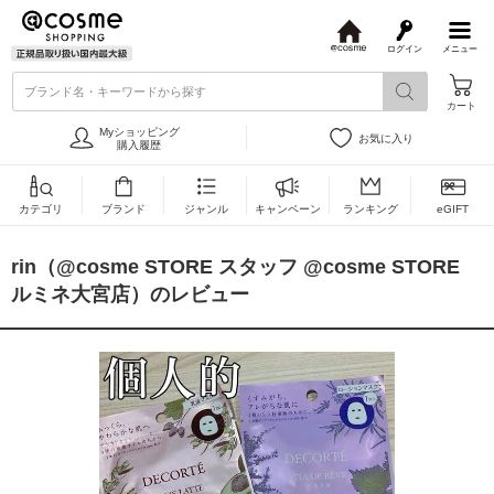
ログイン
メニュー
@
c
ブランド名・キーワードから探す
o
カート
s
m
Myショッピング
お気に入り
e
購入履歴
カテゴリ
ブランド
ジャンル
キャンペーン
ランキング
eGIFT
rin（@cosme STORE スタッフ @cosme STORE
ルミネ大宮店）のレビュー