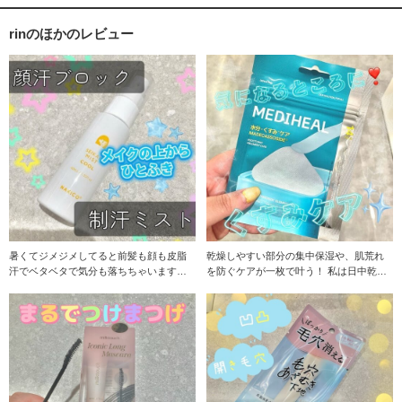
rinのほかのレビュー
暑くてジメジメしてると前髪も顔も皮脂
乾燥しやすい部分の集中保湿や、肌荒れ
汗でベタベタで気分も落ちちゃいますよ
を防ぐケアが一枚で叶う！ 私は日中乾燥
ね↓ 日中のそん
でメイク崩れし