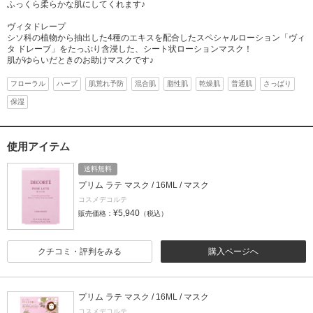
ふっくら柔らかな肌にしてくれます♪
ヴィタドレープ
シソ科の植物から抽出した4種のエキスを配合したスペシャルローション「ヴィ
タ ドレーブ」をたっぷり含浸した、シート状ローションマスク！
肌がゆらいだときのお助けマスクです♪
フローラル
ハーブ
肌荒れ予防
混合肌
脂性肌
乾燥肌
普通肌
さっぱり
保湿
使用アイテム
送料無料
プリム ラテ マスク / 16ML / マスク
コスメデコルテ
¥5,940
販売価格：
（税込）
クチコミ・評判をみる
購入ページへ
プリム ラテ マスク / 16ML / マスク
コスメデコルテ