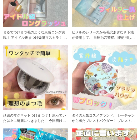
まるでつけまつ毛のような束感ロング実
ピメルのシリーズから毛穴あざむき下地
現！ アイドル級まつげ爆誕マスカラ！ 湿
が登場して、 自称毛穴警察、即使用しま
気と暑さに強
した！ 気にな
話題のマグネットつけまつげ！ 思ってい
タイの人気コスメブランド、 シーチャン
た以上に綺麗につきました！ 今回着けた
から出たプレストパウダー！ プレストタ
のは14のフォ
イプのコン