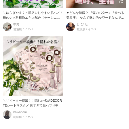
＼ゆらぎやすく・肌アレしやすい肌へ／ 4
▼どんな特徴？ 『森のバター』『食べる
種のシソ科植物エキス配合（セージエキ
美容液』 なんて魅力的なワードなんでし
ス・シソ
ょう。
中野
と び た
普通肌 / イエベ
乾燥肌 / イエベ
＼リピーター続出！！隠れた名品DECOR
TEシートマスク／ 良すぎて激ハマり中の
シー
kawanami
乾燥肌 / イエベ