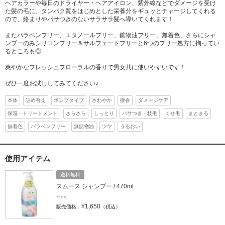
ヘアカラーや毎日のドライヤー・ヘアアイロン、紫外線などでダメージを受け
た髪の毛に、タンパク質をはじめとした栄養分をギュッとチャージしてくれる
ので、絡まりやパサつきのないサラサラ髪へ導いてくれます！
またパラベンフリー、エタノールフリー、鉱物油フリー、無着色、さらにシャ
ンプーのみシリコンフリー＆サルフェートフリーと6つのフリー処方に拘ってい
るところも◎
爽やかなフレッシュフローラルの香りで男女共に使いやすいです！
ぜひ一度お試ししてみてください♪
本体
詰め替え
ポンプタイプ
さわやか
微香
ダメージケア
保湿・トリートメント
さらさら
しっとり
パサつき・枝毛
くせ毛
まとまる
無着色
パラベンフリー
無鉱物油
ツヤ
うるおい
使用アイテム
送料無料
スムース シャンプー / 470ml
+tmr
¥1,650
販売価格：
（税込）