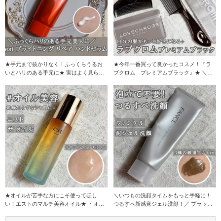
★手元まで抜かりなく！ふっくらうるお
★今年一番買って良かったコスメ！『ラ
いとハリのある手元に★ 実はよく見られ
ブクロム プレミアムブラック』★ ＼使
ている手元こそ
ってみると人気
★オイルが苦手な方にこそ使ってほし
＼いつもの洗顔タイムをもっと手軽に！
い！エストのマルチ美容オイル★ ・オイ
つるすべ新感覚ジェル洗顔！／ ブラック
ルはベタベタしそ
クレイ・海泥・