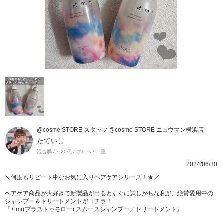
@cosme STORE スタッフ @cosme STORE ニュウマン横浜店
たていし
混合肌 / ～20代 / ブルベ / 二重
2024/06/30
＼何度もリピート中なお気に入りヘアケアシリーズ！★／
ヘアケア商品が大好きで新製品が出るとすぐに試しがちな私が、絶賛愛用中の
シャンプー＆トリートメントがコチラ！
『+tmr(プラストゥモロー) スムースシャンプー／トリートメント』