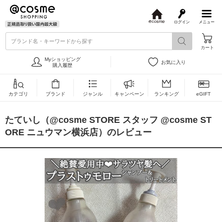
ログイン
メニュー
@
c
ブランド名・キーワードから探す
o
カート
s
m
Myショッピング
お気に入り
e
購入履歴
カテゴリ
ブランド
ジャンル
キャンペーン
ランキング
eGIFT
たていし（@cosme STORE スタッフ @cosme ST
ORE ニュウマン横浜店）のレビュー