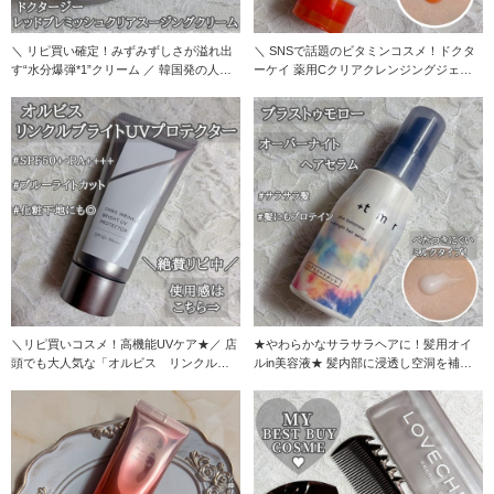
＼ リピ買い確定！みずみずしさが溢れ出
＼ SNSで話題のビタミンコスメ！ドクタ
す“水分爆弾*1”クリーム ／ 韓国発の人気
ーケイ 薬用Cクリアクレンジングジェル
ブラン
／ 11
＼リピ買いコスメ！高機能UVケア★／ 店
★やわらかなサラサラヘアに！髪用オイ
頭でも大人気な「オルビス リンクルブ
ルin美容液★ 髪内部に浸透し空洞を補修
ライトUVプ
してくれるア