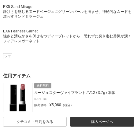
EX5 Sand Mirage
静けさを感じるヌードベージュにグリーンパールを潜ませ、神秘的なムードを
漂わすサンドミラージュ
EX6 Fearless Garnet
強さと清らかさを併せもつディープレッドから、恐れずに突き進む勇気が湧く
フィアレスガーネット
ツヤ
使用アイテム
送料無料
ルージュスターヴァイブラント / V12 / 3.7g / 本体
KANEBO
¥5,060
販売価格：
（税込）
クチコミ・評判をみる
購入ページへ