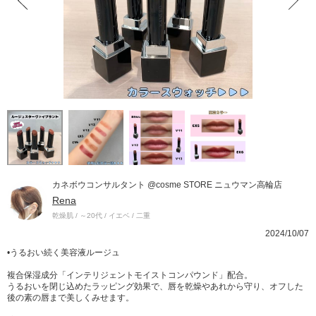
カネボウコンサルタント @cosme STORE ニュウマン高輪店
Rena
乾燥肌 / ～20代 / イエベ / 二重
2024/10/07
•うるおい続く美容液ルージュ​
複合保湿成分「インテリジェントモイストコンパウンド」配合。
うるおいを閉じ込めたラッピング効果で、唇を乾燥やあれから守り、オフした
後の素の唇まで美しくみせます。