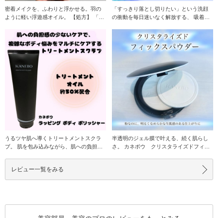
密着メイクを、ふわりと浮かせる。羽の
「すっきり落とし切りたい」という洗顔
ように軽い浮遊感オイル。 【処方】 「リ
の衝動を毎日迷いなく解放する、 吸着磨
リーシング
き上げ洗顔。
うるツヤ肌へ導くトリートメントスクラ
半透明のジェル膜で叶える、続く肌らし
ブ。 肌を包み込みながら、肌への負担感
さ。 カネボウ クリスタライズドフィッ
なくクレンジン
クスパウダー 全
レビュー一覧をみる