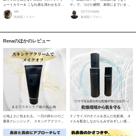
ュートカラー＆ こなれ感を漂わせるダス
ヤ」で、つけた瞬間、表情にまでいきい
ティカラー。
き感が漲る／ 2
MK
SOTOYAMA
乾燥肌 / イエベ
敏感肌 / ブルベ
Renaのほかのレビュー
心地よさに包まれる。 一日の終わりのご
ナノサイズのオイルを含んだ化粧液。 オ
褒美クレンジング。 スキンケアクリーム
イルを配合しながらもみずみずしい感触
で肌を包み込
で乾燥環境から