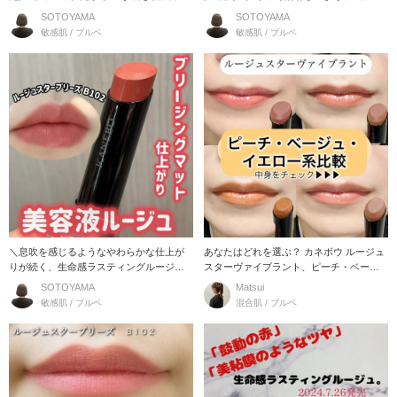
アー発色の大胆
めきを放つウォ
SOTOYAMA
SOTOYAMA
敏感肌 / ブルベ
敏感肌 / ブルベ
＼息吹を感じるようなやわらかな仕上が
あなたはどれを選ぶ？ カネボウ ルージュ
りが続く、生命感ラスティングルージュ
スターヴァイブラント、ピーチ・ベージ
／ ●ルージュ
ュ・イエロー系
SOTOYAMA
Matsui
敏感肌 / ブルベ
混合肌 / ブルベ