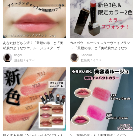
あなたはどちら派？「鼓動の赤」と「美
カネボウ ルージュスターヴァイブラン
粘膜のようなツヤ」ルージュスターヴァ
ト 「鼓動の赤」と「美粘膜のようなツ
イブラントor
ヤ」で、つけた瞬
nagai
Kanako
混合肌 / イエベ
乾燥肌 / イエベ
肌くすみを感じない仕上がりのソフトミ
＼「鼓動の赤」と「美粘膜のようなツ