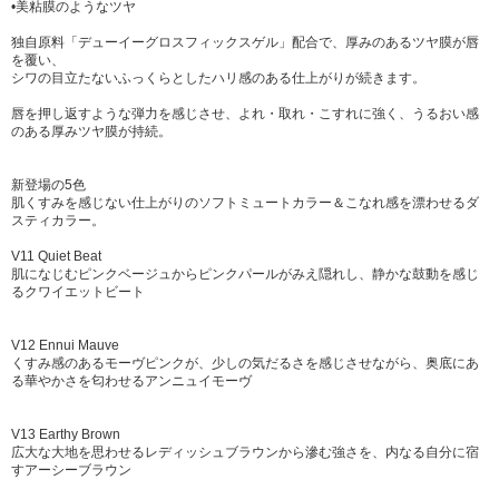
•美粘膜のようなツヤ
独自原料「デューイーグロスフィックスゲル」配合で、厚みのあるツヤ膜が唇
を覆い、
シワの目立たないふっくらとしたハリ感のある仕上がりが続きます。​
唇を押し返すような弾力を感じさせ、よれ・取れ・こすれに強く、うるおい感
のある厚みツヤ膜が持続。
新登場の5色
肌くすみを感じない仕上がりのソフトミュートカラー＆こなれ感を漂わせるダ
スティカラー。
V11 Quiet Beat
肌になじむピンクベージュからピンクパールがみえ隠れし、静かな鼓動を感じ
るクワイエットビート
V12 Ennui Mauve
くすみ感のあるモーヴピンクが、少しの気だるさを感じさせながら、奥底にあ
る華やかさを匂わせるアンニュイモーヴ
V13 Earthy Brown
広大な大地を思わせるレディッシュブラウンから滲む強さを、内なる自分に宿
すアーシーブラウン