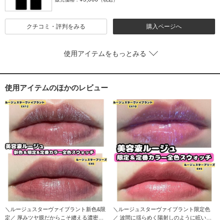
クチコミ・評判をみる
購入ページへ
使用アイテムをもっとみる
使用アイテムのほかのレビュー
＼ルージュスターヴァイブラント新色&限
＼ルージュスターヴァイブラント限定色
定／ 厚みツヤ膜だからこそ纏える濃密シ
／ 波間に揺らめく陽射しのように​眩い煌