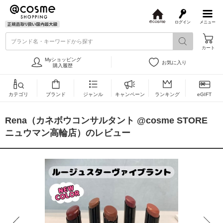
ログイン
メニュー
@
c
ブランド名・キーワードから探す
o
カート
s
m
Myショッピング
お気に入り
e
購入履歴
カテゴリ
ブランド
ジャンル
キャンペーン
ランキング
eGIFT
Rena（カネボウコンサルタント @cosme STORE
ニュウマン高輪店）のレビュー