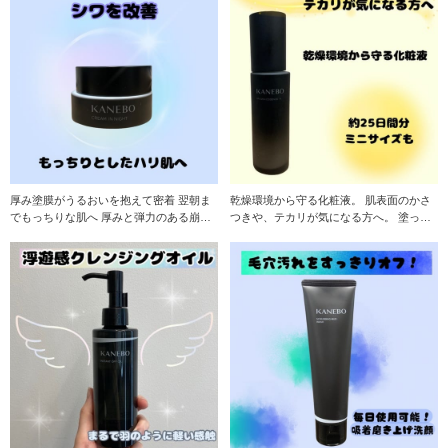
厚み塗膜がうるおいを抱えて密着 翌朝ま
乾燥環境から守る化粧液。 肌表面のかさ
でもっちりな肌へ 厚みと弾力のある崩れ
つきや、テカリが気になる方へ。 塗った
にくい塗膜「
瞬間、配合保