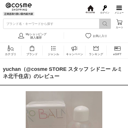
ログイン
メニュー
@
c
ブランド名・キーワードから探す
o
カート
s
m
Myショッピング
お気に入り
e
購入履歴
カテゴリ
ブランド
ジャンル
キャンペーン
ランキング
eGIFT
yuchan（@cosme STORE スタッフ シドニー ルミ
ネ北千住店）のレビュー