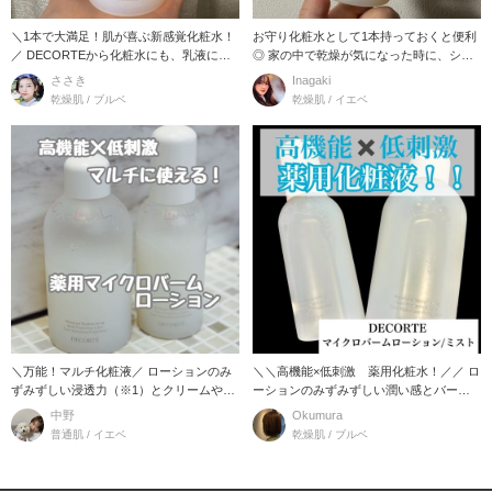
＼1本で大満足！肌が喜ぶ新感覚化粧水！
お守り化粧水として1本持っておくと便利
／ DECORTEから化粧水にも、乳液に
◎ 家の中で乾燥が気になった時に、シュ
も、オール
シュっとミス
ささき
Inagaki
乾燥肌 / ブルベ
乾燥肌 / イエベ
＼万能！マルチ化粧液／ ローションのみ
＼＼高機能×低刺激 薬用化粧水！／／ ロ
ずみずしい浸透力（※1）とクリームやバ
ーションのみずみずしい潤い感とバーム
ームのシール
のリッチな
中野
Okumura
普通肌 / イエベ
乾燥肌 / ブルベ