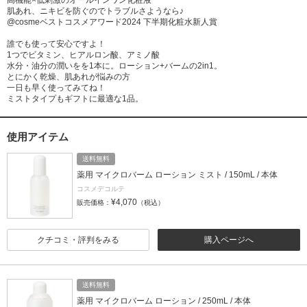
肌あれ、ニキビを防ぐのでトラブルさようなら♪
@cosmeベストコスメアワード2024 下半期化粧水新人賞
誰でも使って安心ですよ！
1つでビタミン、ヒアルロン酸、アミノ酸
水分・油分の潤いをを1本に。ローション+バームの2in1。
とにかく乾燥、肌あれが悩みの方
一日も早く使ってみてね！
ミストタイプもギフトに最適な1品。
使用アイテム
送料無料
薬用 マイクロバーム ローション ミスト / 150mL / 本体
コスメデコルテ
¥4,070
販売価格：
（税込）
クチコミ・評判をみる
購入ページへ
送料無料
薬用 マイクロバーム ローション / 250mL / 本体