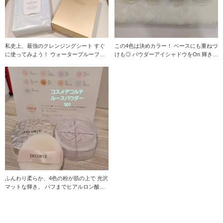
私史上、最強のクレンジングシート すぐ
この4色は決めカラー！ ベースにも重ねづ
に使ってみよう！ ウォータープルーフの
けも◎ パウダーアイシャドウをOn 輝きU
メイクも、スピ
P↑↑
ふんわり柔らか、4色の粉が肌の上で 光沢
マットな輝き。 パフまでヒアルロン酸入
りなので 肌