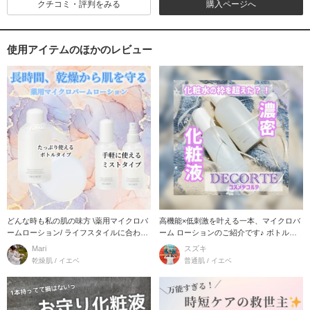
クチコミ・評判をみる
購入ページへ
使用アイテムのほかのレビュー
どんな時も私の肌の味方 \薬用マイクロバ
高機能×低刺激を叶える一本、マイクロバ
ームローション/ ライフスタイルに合わせ
ーム ローションのご紹介です♪ ボトルと
た様々な
ミスト
Mari
スズキ
乾燥肌 / イエベ
普通肌 / イエベ