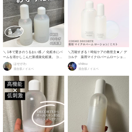
＼ 1本で驚きのうるおい感 ／ 化粧水にバ
＼万能すぎる！時短ケアの救世主★／ デ
ームを溶かしこんだ新感覚化粧液。 コス
コルテ 薬用マイクロバームローション/
メデコ
ミスト 「高
はせがわ
shiitsu
混合肌 / イエベ
混合肌 / イエベ