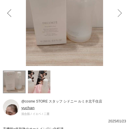
@cosme STORE スタッフ シドニー ルミネ北千住店
yuchan
混合肌 / イエベ / 二重
2025/01/23
高機能×低刺激のオールインワン化粧液