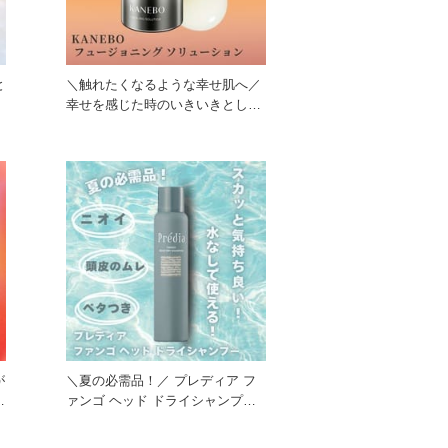
＼触れたくなるような幸せ肌へ／
幸せを感じた時のいきいきとした
肌印象へ導く美容液！ 贅
が
＼夏の必需品！／ プレディア フ
ァンゴ ヘッド ドライシャンプー
天然ミネラル泥と植物由