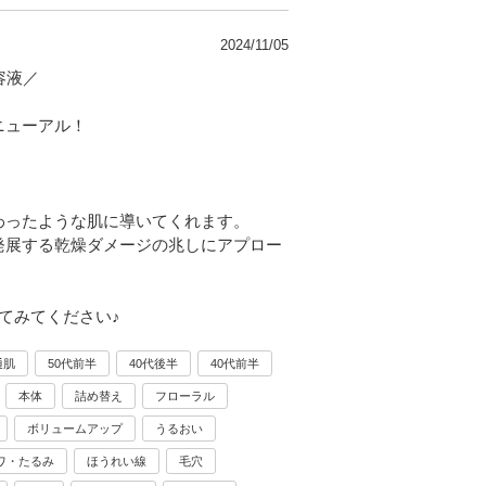
2024/11/05
容液／
ニューアル！
わったような肌に導いてくれます。
発展する乾燥ダメージの兆しにアプロー
てみてください♪
通肌
50代前半
40代後半
40代前半
本体
詰め替え
フローラル
ボリュームアップ
うるおい
ワ・たるみ
ほうれい線
毛穴