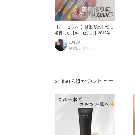
【ル・セラムII】誕生 肌の知性に
着目した【ル・セラム】2013年の
初代誕生から進化を重
SAKU
敏感肌 / ブルベ
shiitsuのほかのレビュー