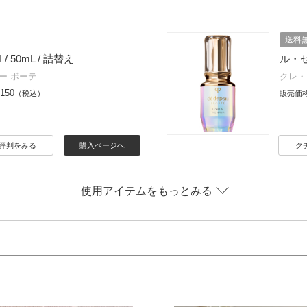
送料
/ 50mL / 詰替え
ル・セラ
ー ボーテ
クレ・
,150
（税込）
販売価
評判をみる
購入ページへ
ク
使用アイテムをもっとみる