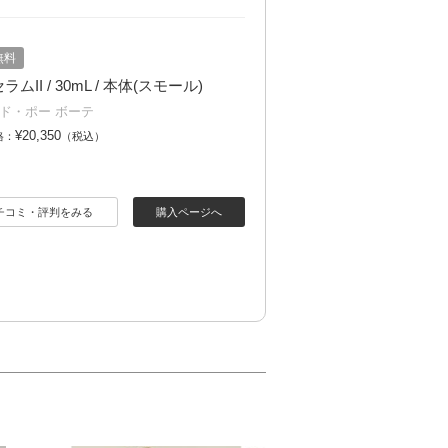
無料
ムII / 30mL / 本体(スモール)
ド・ポー ボーテ
¥20,350
格：
（税込）
チコミ・評判をみる
購入ページへ