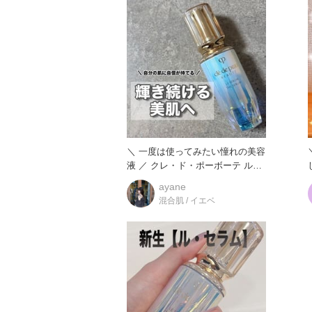
＼ 一度は使ってみたい憧れの美容
液 ／ クレ・ド・ポーボーテ ル・
セラムII こちらは
ayane
混合肌 / イエベ