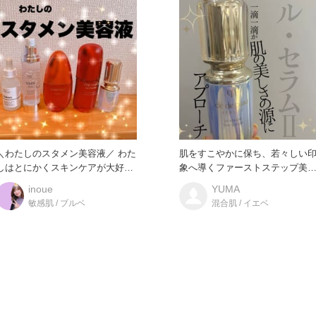
＼わたしのスタメン美容液／ わた
肌をすこやかに保ち、若々しい
しはとにかくスキンケアが大好き
象へ導くファーストステップ美
なので、新商品や人気の美容
液。 まるで生まれ変わったよ
inoue
YUMA
敏感肌 / ブルベ
混合肌 / イエベ