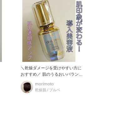
印
＼乾燥ダメージを受けやすい方に
容
おすすめ／ 肌のうるおいバランス
を整える導入美容液 肌あれ
morimoto
乾燥肌 / ブルベ