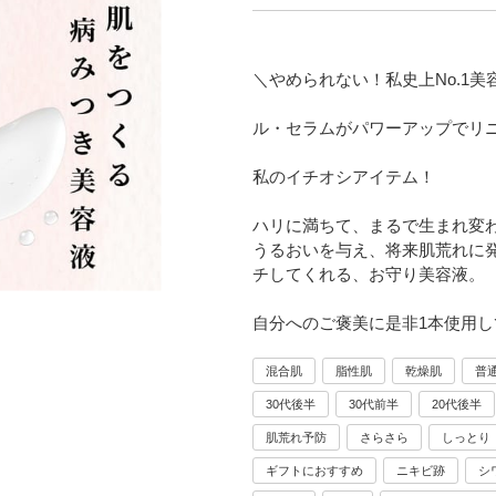
＼やめられない！私史上No.1美
ル・セラムがパワーアップでリ
私のイチオシアイテム！
ハリに満ちて、まるで生まれ変
うるおいを与え、将来肌荒れに
チしてくれる、お守り美容液。
自分へのご褒美に是非1本使用し
混合肌
脂性肌
乾燥肌
普
30代後半
30代前半
20代後半
肌荒れ予防
さらさら
しっとり
ギフトにおすすめ
ニキビ跡
シ