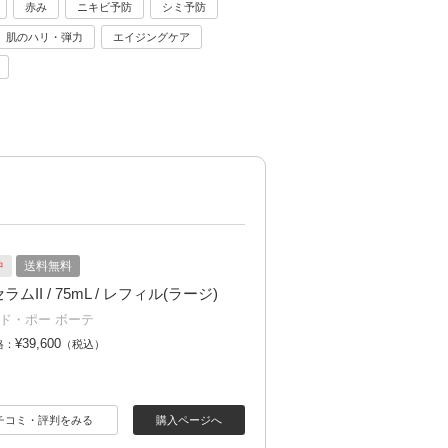
赤み
ニキビ予防
シミ予防
肌のハリ・弾力
エイジングケア
中
送料無料
ムII / 75mL / レフィル(ラージ)
ド・ポー ボーテ
¥39,600
格：
（税込）
チコミ・評判をみる
購入ページへ