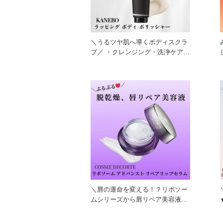
＼うるツヤ肌へ導くボディスクラ
ブ／ ・クレンジング・洗浄ケア
・角質ケア ・保湿ケア パ
＼唇の運命を変える！？リポソー
ムシリーズから唇リペア美容液登
場！／ 唇の乾燥が気になる