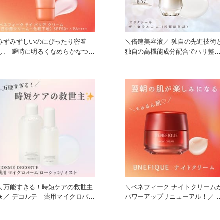
みずみずしいのにぴったり密着
＼倍速美容液／ 独自の先進技術と
し、 瞬時に明るくなめらかなつや
独自の高機能成分配合でハリ整
のある肌に。 紫外線ダメージ
肌・保湿、 美白*有効成分ト
＼万能すぎる！時短ケアの救世主
＼ベネフィーク ナイトクリーム
★／ デコルテ 薬用マイクロバー
パワーアップリニューアル！／ ひ
ムローション/ミスト 「高
と晩中美容液成分を届けて