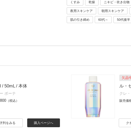
くすみ
乾燥
ニキビ・吹き出物
夜用スキンケア
朝用スキンケア
肌の引き締め
60代～
50代後半
欠品
/ 50mL / 本体
ル・セラ
ー ボーテ
クレ・
,800
（税込）
販売価
評判をみる
購入ページへ
ク