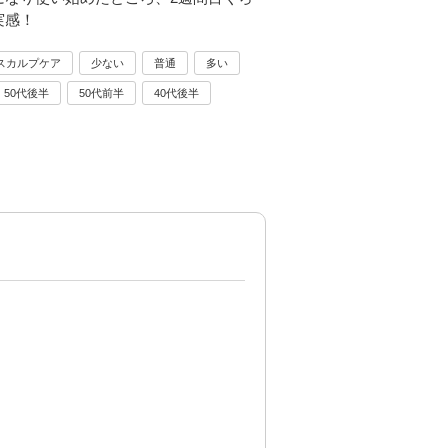
実感！
スカルプケア
少ない
普通
多い
50代後半
50代前半
40代後半