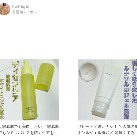
美容液です☆ 有効成分アデノ
kumagai
普通肌 / イエベ
＼敏感肌でも美白したい／ 敏感肌
リピート間違いナシ！ ＼人気の
でもシミソバカスを防ぐケアをし
ナソルジェル洗顔／ 乾燥くすみや