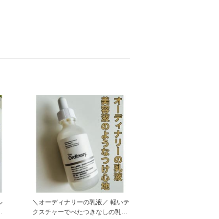
ル
＼オーディナリーの乳液／ 軽いテ
クスチャーでべたつきなしの乳液