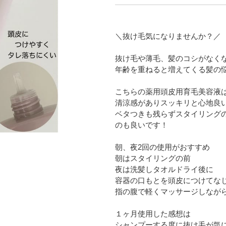
＼抜け毛気になりませんか？／
抜け毛や薄毛、髪のコシがなく
年齢を重ねると増えてくる髪の
こちらの薬用頭皮用育毛美容液
清涼感がありスッキリと心地良
ベタつきも残らずスタイリング
のも良いです！
朝、夜2回の使用がおすすめ
朝はスタイリングの前
夜は洗髪しタオルドライ後に
容器の口もとを頭皮につけてな
指の腹で軽くマッサージしなが
１ヶ月使用した感想は
シャンプーする度に抜け毛が気