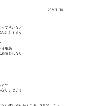
2024/11/10
なってきたなど
悩みにおすすめ
は
い使用感
の邪魔をしない
じませ
らなじませます
になり使い始めたところ、2週間目くら