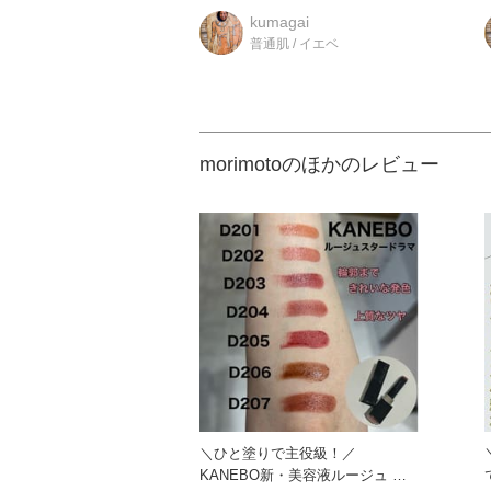
美容液です☆ 有効成分アデノ
kumagai
普通肌 / イエベ
morimotoのほかのレビュー
＼ひと塗りで主役級！／
KANEBO新・美容液ルージュ 一