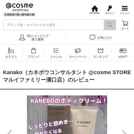
ログイン
メニュー
@
c
ブランド名・キーワードから探す
o
カート
s
m
Myショッピング
お気に入り
e
購入履歴
カテゴリ
ブランド
ジャンル
キャンペーン
ランキング
eGIFT
Kanako（カネボウコンサルタント @cosme STORE
マルイファミリー溝口店）のレビュー