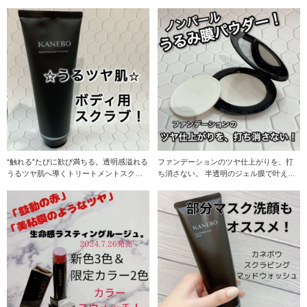
“触れる”たびに歓び満ちる。透明感溢れる
ファンデーションのツヤ仕上がりを、打
うるツヤ肌へ導くトリートメントスクラ
ち消さない。 半透明のジェル膜で叶え
ブ。 ３種の
る、続く肌らしさ。