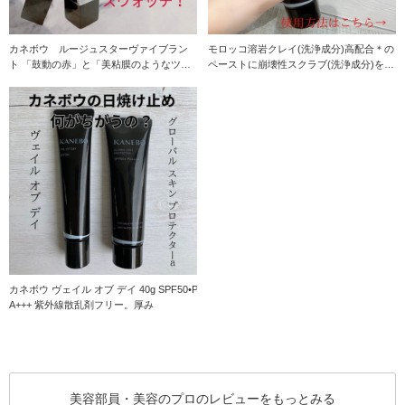
カネボウ ルージュスターヴァイブラン
モロッコ溶岩クレイ(洗浄成分)高配合＊の
ト 「鼓動の赤」と「美粘膜のようなツ
ペーストに崩壊性スクラブ(洗浄成分)を配
ヤ」で、つけた瞬
合。 余分
カネボウ ヴェイル オブ デイ 40g SPF50•P
A+++ 紫外線散乱剤フリー。厚み
美容部員・美容のプロのレビューをもっとみる