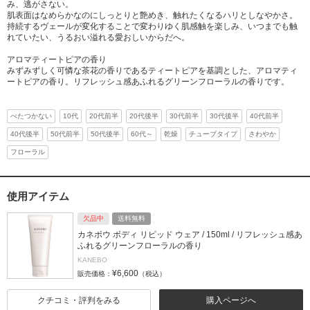
み、逃がさない。
肌表面はなめらかなのにしっとりと艶めき、触れたくなるハリとしなやかさ。
持続するヴェールが変化することで変わりゆく肌感触を楽しみ、いつまでも触
れていたい、うるおい溢れる愛おしいからだへ。
アロマティートピアの香り
みずみずしく可憐な茶花の香りであるティートピアを基調とした、アロマティ
ートピアの香り。リフレッシュ感あふれるグリーンフローラルの香りです。
べたつかない
10代
20代前半
20代後半
30代前半
30代後半
40代前半
40代後半
50代前半
50代後半
60代～
乾燥
チューブタイプ
さわやか
フローラル
使用アイテム
欠品中
送料無料
カネボウ ボディ リピッド ウェア / 150ml / リフレッシュ感あ
ふれるグリーンフローラルの香り
KANEBO
¥6,600
販売価格：
（税込）
クチコミ・評判をみる
購入ページへ