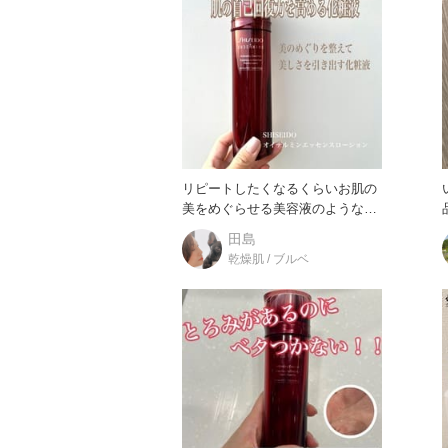
リピートしたくなるくらいお肌の
美をめぐらせる美容液のような化
品
粧液 『オイデルミンエッセンス
田島
乾燥肌 / ブルベ