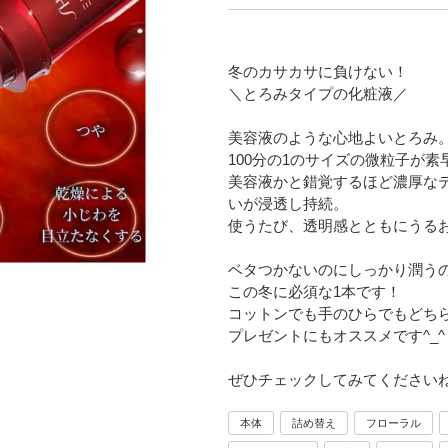
冬のカサカサに負けない！
＼とろみタイプの化粧液／
美容液のような心地よいとろみ
100分の1のサイズの微粒子が素
美容液かと錯覚するほど濃厚な
いが浸透し持続。
使うたび、透明感とともにうる
ベタつかないのにしっかり潤う
この冬に必須な1本です！
コットンでも手のひらでもどち
プレゼントにもオススメです^_^
ぜひチェックしてみてくださいね
本体
詰め替え
フローラル