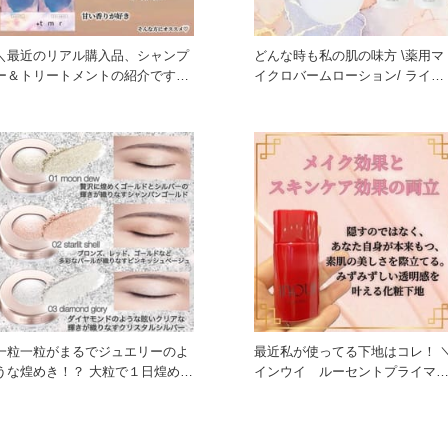
＼最近のリアル購入品、シャンプ
どんな時も私の肌の味方 \薬用マ
ー＆トリートメントの紹介です／
イクロバームローション/ ライフ
今回はプラストゥモローさん
スタイルに合わせた様々な
一粒一粒がまるでジュエリーのよ
最近私が使ってる下地はコレ！ 
な煌めき！？ 大粒で１日煌めく
インウイ ルーセントプライマ
艶のある目元に！ お持ちの
／ とにかくどんな肌コンデ