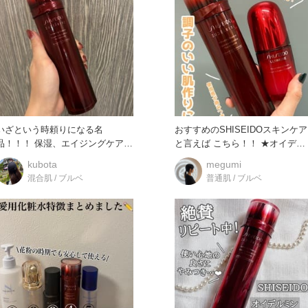
いざという時頼りになる名
おすすめのSHISEIDOスキンケア
！！！ 保湿、エイジングケア
と言えば こちら！！ ★オイデル
*1、潤いによる透明感アップな
ミン エッセンスロー
kubota
megumi
ど…
混合肌 / ブルベ
普通肌 / ブルベ