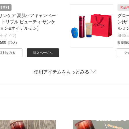
料無料
欠品
サンケア 夏肌ケアキャンペー
グロ
 トリプル ビューティ サンケ
ン(ザ
ジョン&オイデルミン)
ルミン
(シセイドウ)
SHIS
,500
（税込）
販売価
評判をみる
購入ページへ
ク
使用アイテムをもっとみる