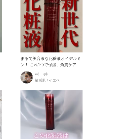
まるで美容液な化粧液オイデルミ
ン！ これ1つで保湿、角質ケアも
できる高機能なアイテム。
村 井
敏感肌 / イエベ