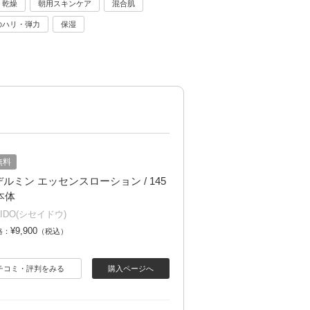
乾燥
朝用スキンケア
混合肌
のハリ・弾力
保湿
無料
ルミン エッセンスローション / 145
 本体
EIDO(シセイドウ)
¥9,900
格：
（税込）
チコミ・評判をみる
購入ページへ