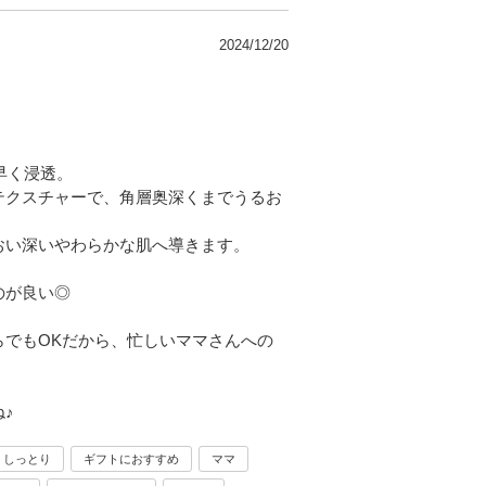
2024/12/20
。
早く浸透。
テクスチャーで、角層奥深くまでうるお
おい深いやわらかな肌へ導きます。
のが良い◎
らでもOKだから、忙しいママさんへの
♪
しっとり
ギフトにおすすめ
ママ