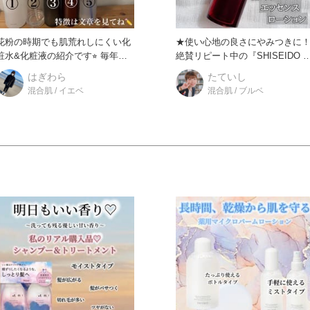
花粉の時期でも肌荒れしにくい化
★使い心地の良さにやみつきに
粧水&化粧液の紹介です⭐︎ 毎年こ
絶賛リピート中の『SHISEIDO 
の時期はニキビ、肌荒れ、
イデルミン エッセンス
はぎわら
たていし
混合肌 / イエベ
混合肌 / ブルベ