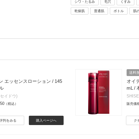
シワ・たるみ
毛穴
くすみ
乾燥肌
普通肌
ボトル
肌
送料
 エッセンスローション / 145
オイデ
ィル
mL /
(シセイドウ)
SHIS
350
（税込）
販売価
評判をみる
購入ページへ
ク