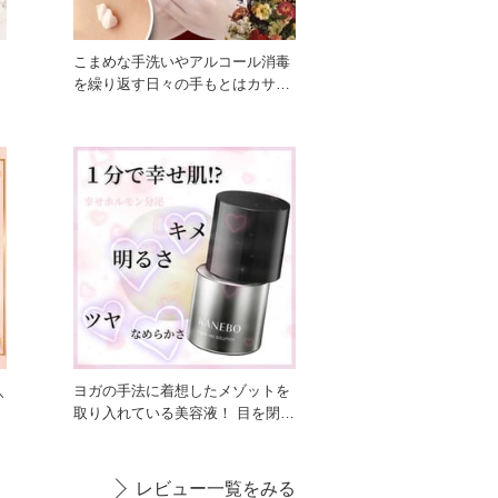
こまめな手洗いやアルコール消毒
を繰り返す日々の手もとはカサカ
サ。涙。 アルティミューンの
＼
ヨガの手法に着想したメゾットを
ー
取り入れている美容液！ 目を閉じ
ることで没入感を感じやすく、
レビュー一覧をみる