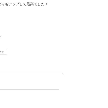
のりもアップして最高でした！
方
ケア