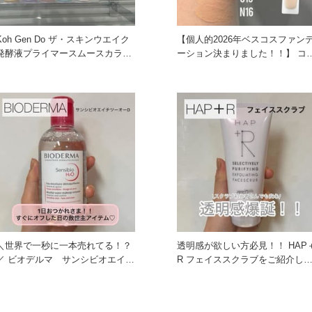
Koh Gen Do ザ・スキンウエイク
【個人的2026年ベスコスファン
発酵液プライマースムースカラー
ーション決まりました！！】 コス
コントロール 全色
メデコルテの大人気の
＼世界で一秒に一本売れてる！？
透明感が欲しい方必見！！ HAP＋
ルマ サンシビオエイチ
R フェイススクラブをご紹介し
ツーオー D を使ってみま
す。 みなさんはスク