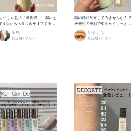
＼ 忙しい朝の「新習慣」！潤いを
朝の洗顔見直してみませんか？ 乳
守りながらベタつきをオフするミ
液発想の洗顔で柔らかくしっと
ルク洗顔 ／ 『やわ肌ミル
洗い上げてもちもちお肌に！
田島
やまぐち
乾燥肌 / ブルベ
乾燥肌 / イエベ