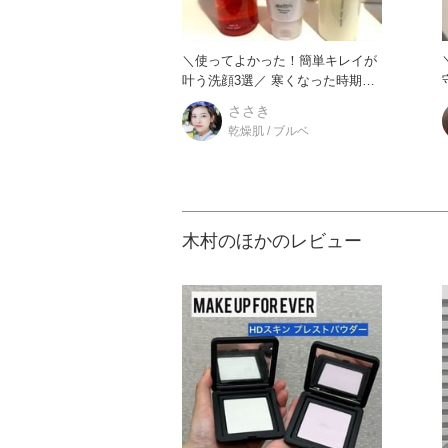
＼使ってよかった！簡単キレイが
叶う洗顔3選／ 寒くなった時期か
ら洗顔を見直したく色んなも
ささき
乾燥肌 / ブルベ
木村のほかのレビュー