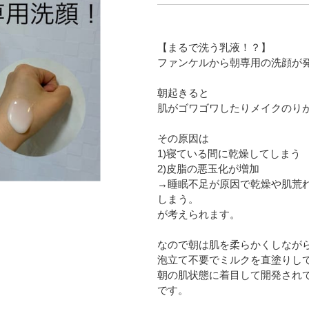
【まるで洗う乳液！？】
ファンケルから朝専用の洗顔が
朝起きると
肌がゴワゴワしたりメイクのり
その原因は
1)寝ている間に乾燥してしまう
2)皮脂の悪玉化が増加
→睡眠不足が原因で乾燥や肌荒
しまう。
が考えられます。
なので朝は肌を柔らかくしなが
泡立て不要でミルクを直塗りし
朝の肌状態に着目して開発され
です。