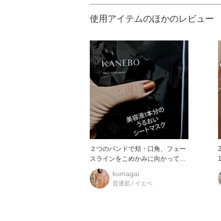
使用アイテムのほかのレビュー
２つのバンドで頬・口角、フェー
スラインをこめかみに向かって引
1
き上げながら密着させ、つけてい
kumagai
普通肌 / イエベ