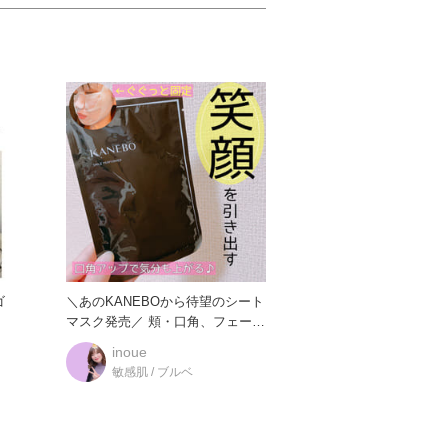
＼あのKANEBOから待望のシート
マスク発売／ 頬・口角、フェース
ラインを、こめ
inoue
敏感肌 / ブルベ