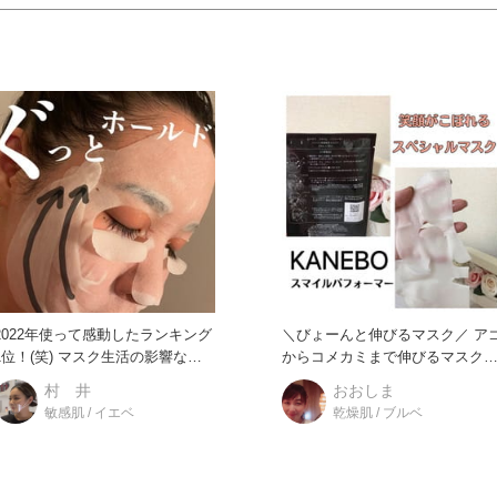
2022年使って感動したランキング
＼びょーんと伸びるマスク／ アゴ
位！(笑) マスク生活の影響なの
からコメカミまで伸びるマスク
か年齢的なものな
で、しっかりと引き上げま
村 井
おおしま
敏感肌 / イエベ
乾燥肌 / ブルベ