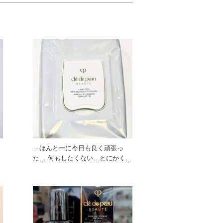
ン
…ほんとーに今日も良く頑張っ
の
た… 何もしたくない…とにかく寝
たい… そんな時の救世主♪