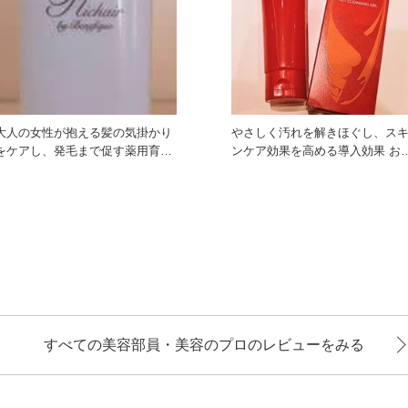
大人の女性が抱える髪の気掛かり
やさしく汚れを解きほぐし、ス
をケアし、発毛まで促す薬用育毛
ンケア効果を高める導入効果 お肌
美容液です☆ 有効成分アデノ
の土台をケアします お肌
すべての美容部員・美容のプロのレビューをみる