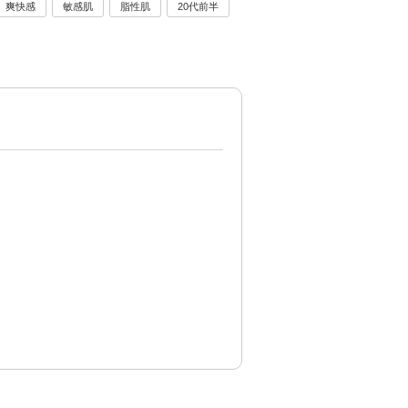
爽快感
敏感肌
脂性肌
20代前半