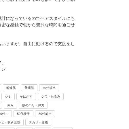
設計になっているのでヘアスタイルにも
濃密な感触で朝から贅沢な時間を過ごせ
もいますが、自由に動けるので支度をし
ア」
ミン
乾燥肌
普通肌
40代後半
シミ
そばかす
シワ・たるみ
赤み
肌のハリ・弾力
60代～
50代後半
30代前半
キビ・吹き出物
テカリ・皮脂