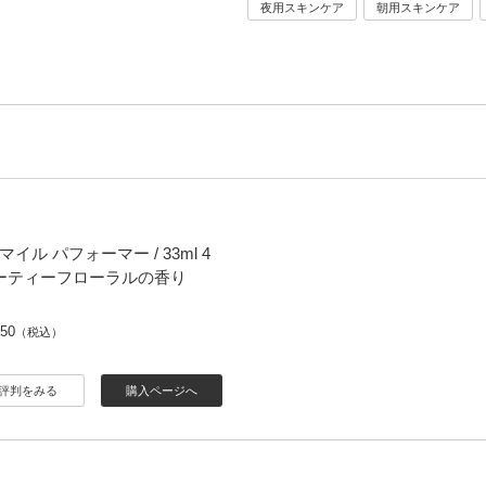
夜用スキンケア
朝用スキンケア
イル パフォーマー / 33ml 4
ルーティーフローラルの香り
050
（税込）
評判をみる
購入ページへ