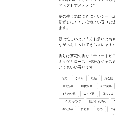
マスクもオススメです！
髪の生え際につきにくいシート
影響しにくく、心地よい香りと
ます。
朝は忙しいという方も多いとお
ながらお手入れできちゃいます♪
香りは茶花の香り「ティートピ
ミュゲとローズ、優雅なジャス
とてもいい香りです
毛穴
くすみ
乾燥
混合肌
50代前半
40代前半
30代後半
ほうれい線
ニキビ跡
目のくま
エイジングケア
肌の引き締め
20代後半
個包装
厚め
ニ