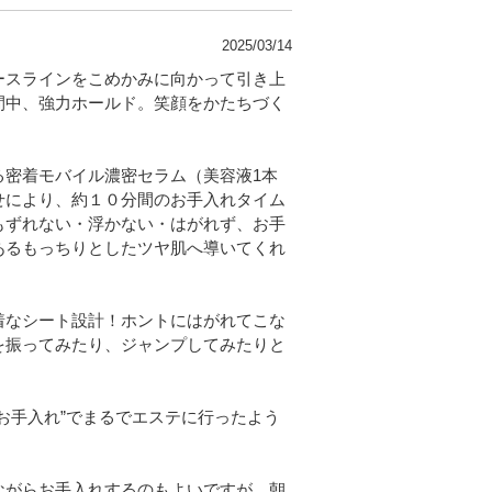
2025/03/14
ースラインをこめかみに向かって引き上
間中、強力ホールド。笑顔をかたちづく
る密着モバイル濃密セラム（美容液1本
せにより、約１０分間のお手入れタイム
もずれない・浮かない・はがれず、お手
あるもっちりとしたツヤ肌へ導いてくれ
着なシート設計！ホントにはがれてこな
を振ってみたり、ジャンプしてみたりと
お手入れ”でまるでエステに行ったよう
ながらお手入れするのもよいですが、朝