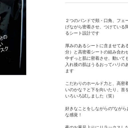
２つのバンドで頬・口角、フェ
げながら密着させ、つけている
るシート設計です
厚みのあるシートに含ませてあ
分）と高密着シートの組み合わ
中ずっと肌に密着させ、動いて
入れ後の肌はうるおってハリの
ます
こだわりのホールド力と、高密
いのかな？と下を向いたり、首
いろいろ試しました（笑）
好きなことをしながらの“ながら
な感覚！
夜のお風呂上りにリラックスし