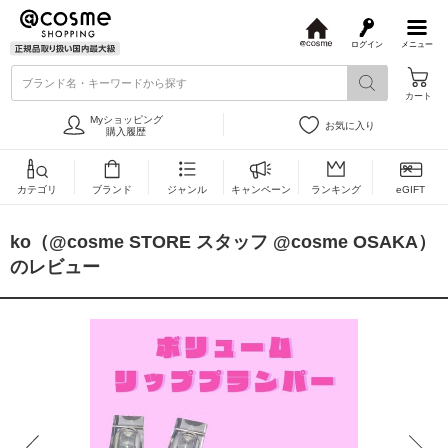
ログイン
メニュー
@
c
ブランド名・キーワードから探す
o
カート
s
m
Myショッピング
お気に入り
e
購入履歴
カテゴリ
ブランド
ジャンル
キャンペーン
ランキング
eGIFT
ko（@cosme STORE スタッフ @cosme OSAKA）
のレビュー