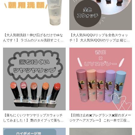
【大人気朝洗顔！伸び広げるだけでokな
【大人気SUQQUリップを全色スウォッ
んです！】 ラゴムのジェル洗顔すごく話
チ！】 大人気SUQQUのリップは 縦じわ
題ですよね
目立たず
【落ちにくいツヤツヤリップスウォッチ
【日焼け止め✖️フレグランス✖️髪のダメー
してみました！】 艶のタイプって落ちや
ジケアヘアスプレー】 これ一本で三役が
すいイメージ
叶う万能