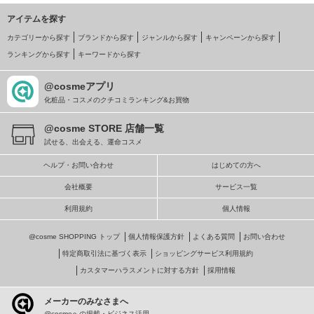
アイテムを探す
カテゴリーから探す
ブランドから探す
ジャンルから探す
キャンペーンから探す
ランキングから探す
キーワードから探す
@cosmeアプリ
化粧品・コスメのクチコミランキング&お買物
@cosme STORE 店舗一覧
試せる、出会える、運命コスメ
ヘルプ・お問い合わせ
はじめての方へ
会社概要
サービス一覧
利用規約
個人情報
@cosme SHOPPING トップ
個人情報保護方針
よくある質問
お問い合わせ
特定商取引法に基づく表示
ショッピングサービス利用規約
カスタマーハラスメントに対する方針
採用情報
メーカーのみなさまへ
@cosmeへの掲載・ビジネス活用