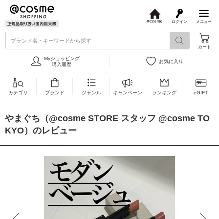
ログイン
メニュー
@
c
ブランド名・キーワードから探す
o
カート
s
m
Myショッピング
お気に入り
e
購入履歴
カテゴリ
ブランド
ジャンル
キャンペーン
ランキング
eGIFT
やまぐち（@cosme STORE スタッフ @cosme TO
KYO）のレビュー