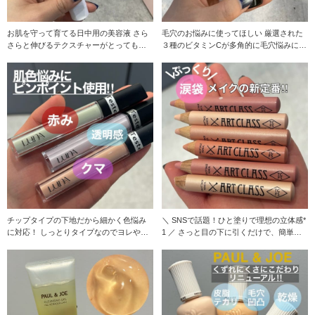
お肌を守って育てる日中用の美容液 さら
毛穴のお悩みに使ってほしい 厳選された
さらと伸びるテクスチャーがとっても気
３種のビタミンCが多角的に毛穴悩みにア
持ちよく、美容
プローチ さ
チップタイプの下地だから細かく色悩み
＼ SNSで話題！ひと塗りで理想の立体感*
に対応！ しっとりタイプなのでヨレやす
1 ／ さっと目の下に引くだけで、簡単に
い目元や小鼻、
ぷっく