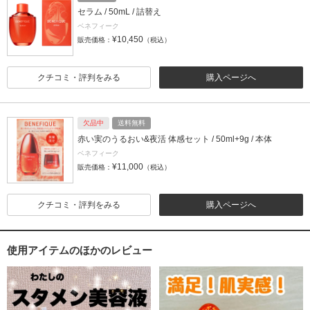
セラム / 50mL / 詰替え
ベネフィーク
¥10,450
販売価格：
（税込）
クチコミ・評判をみる
購入ページへ
欠品中
送料無料
赤い実のうるおい&夜活 体感セット / 50ml+9g / 本体
ベネフィーク
¥11,000
販売価格：
（税込）
クチコミ・評判をみる
購入ページへ
使用アイテムのほかのレビュー