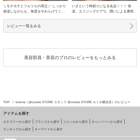
＼モチモチとツルツルの両立／ しっかり
いざという時頼りになる名品！！！ 保
保湿しながらも、角質をやわらげてくれ
湿、エイジングケア*1、潤いによる透明感
る成分もIN！
アップなど…
レビュー一覧をみる
美容部員・美容のプロのレビューをもっとみる
TOP
kubota（@cosme STORE スタッフ @cosme STORE ルミネ横浜店）のレビュー
アイテムを探す
カテゴリーから探す
ブランドから探す
ジャンルから探す
キャンペーンから探す
ランキングから探す
キーワードから探す