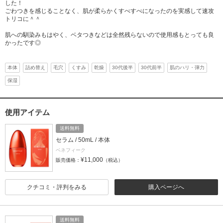
した！
ごわつきを感じることなく、肌が柔らかくすべすべになったのを実感して速攻
トリコに＾＾
肌への馴染みもはやく、ベタつきなどは全然残らないので使用感もとっても良
かったです◎
本体
詰め替え
毛穴
くすみ
乾燥
30代後半
30代前半
肌のハリ・弾力
保湿
使用アイテム
送料無料
セラム / 50mL / 本体
ベネフィーク
¥11,000
販売価格：
（税込）
クチコミ・評判をみる
購入ページへ
送料無料