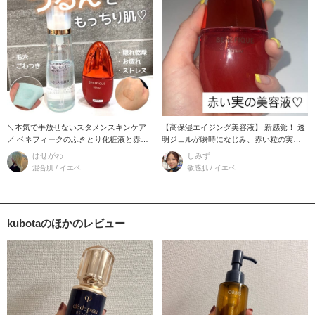
＼本気で手放せないスタメンスキンケア
【高保湿エイジング美容液】 新感覚！ 透
／ ベネフィークのふきとり化粧液と赤い
明ジェルが瞬時になじみ、赤い粒の実が
実美容液の
時間差で浸透し
はせがわ
しみず
混合肌 / イエベ
敏感肌 / イエベ
kubotaのほかのレビュー