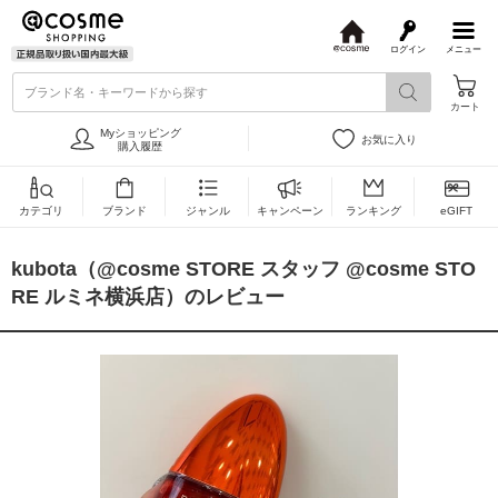
ログイン
メニュー
@
c
ブランド名・キーワードから探す
o
カート
s
m
Myショッピング
お気に入り
e
購入履歴
カテゴリ
ブランド
ジャンル
キャンペーン
ランキング
eGIFT
kubota（@cosme STORE スタッフ @cosme STO
RE ルミネ横浜店）のレビュー