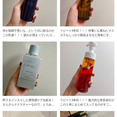
何か肌調子悪いな…という日に頼るのが
リピート4本目！！！ 何重にも重ねたマス
この乳液！！！ 疲れが溜まっていたり、
カラもしっかり馴染ませると簡単にする
寝不足の日でも
んっ！とオフ
即スタメン入りした透明感ケア化粧水！
リピート3本目！！！ 魅力的な美容成分が
さらさらテクスチャーなので、とろみあ
この１本にまとめて入ってるのがすご
る化粧水が苦手
い！！！ 毎日