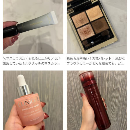
＼マスカラおたくも唸る仕上がり／ 元々
褒められ率高い！万能パレット！ 絶妙な
愛用していたミルクタッチのマスカラ！
ブラウンカラーがどんな服装でも、どん
NEWバージ
なメイクでもマ