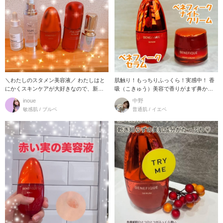
＼わたしのスタメン美容液／ わたしはと
肌触り！もっちりふっくら！実感中！ 香
にかくスキンケアが大好きなので、新商
吸（こきゅう）美容で香りがまず鼻から
品や人気の美容
スッーと入りフ
inoue
中野
敏感肌 / ブルベ
普通肌 / イエベ