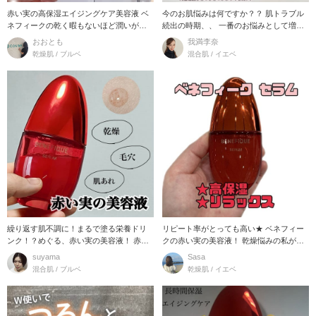
赤い実の高保湿エイジングケア美容液 ベ
今のお肌悩みは何ですか？？ 肌トラブル
ネフィークの乾く暇もないほど潤いが湧
続出の時期、、 一番のお悩みとして増え
き上がる高保湿
てくるのが か
おおとも
我満李奈
乾燥肌 / ブルベ
混合肌 / イエベ
繰り返す肌不調に！まるで塗る栄養ドリ
リピート率がとっても高い★ ベネフィー
ンク！？めぐる、赤い実の美容液！ 赤い
クの赤い実の美容液！ 乾燥悩みの私が、
粒々のカプセ
乾燥を感じにく
suyama
Sasa
混合肌 / ブルベ
乾燥肌 / イエベ