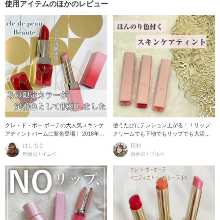
使用アイテムのほかのレビュー
クレ・ド・ポー ボーテの大人気スキンケ
使うたびにテンション上がる！！リップ
アティントバームに新色登場！ 2018年に
クリームでも下地でもリップでも大活躍
発売
◎ 唇の荒れを防
はしもと
田村
乾燥肌 / イエベ
混合肌 / ブルベ