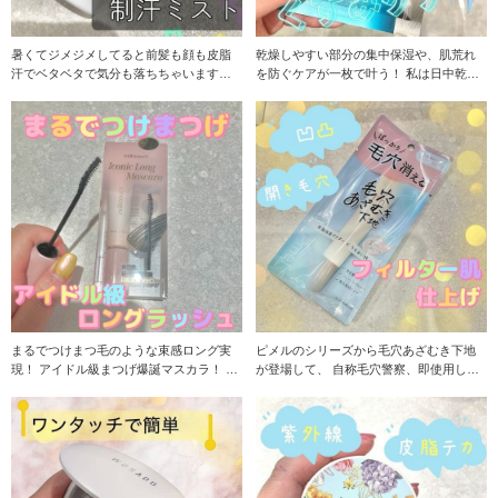
暑くてジメジメしてると前髪も顔も皮脂
乾燥しやすい部分の集中保湿や、肌荒れ
汗でベタベタで気分も落ちちゃいますよ
を防ぐケアが一枚で叶う！ 私は日中乾燥
ね↓ 日中のそん
でメイク崩れし
まるでつけまつ毛のような束感ロング実
ピメルのシリーズから毛穴あざむき下地
現！ アイドル級まつげ爆誕マスカラ！ 湿
が登場して、 自称毛穴警察、即使用しま
気と暑さに強
した！ 気にな