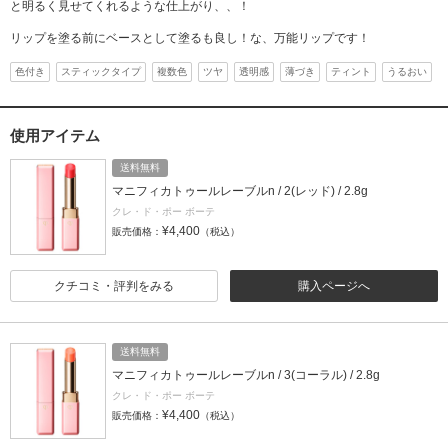
と明るく見せてくれるような仕上がり、、！
リップを塗る前にベースとして塗るも良し！な、万能リップです！
色付き
スティックタイプ
複数色
ツヤ
透明感
薄づき
ティント
うるおい
使用アイテム
送料無料
マニフィカトゥールレーブルn / 2(レッド) / 2.8g
クレ・ド・ポー ボーテ
¥4,400
販売価格：
（税込）
クチコミ・評判をみる
購入ページへ
送料無料
マニフィカトゥールレーブルn / 3(コーラル) / 2.8g
クレ・ド・ポー ボーテ
¥4,400
販売価格：
（税込）