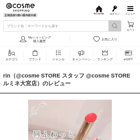
ログイン
メニュー
@
c
ブランド名・キーワードから探す
o
カート
s
m
Myショッピング
お気に入り
e
購入履歴
カテゴリ
ブランド
ジャンル
キャンペーン
ランキング
eGIFT
rin（@cosme STORE スタッフ @cosme STORE
ルミネ大宮店）のレビュー