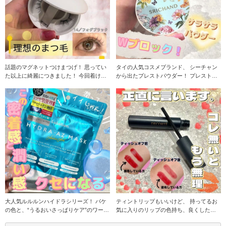
話題のマグネットつけまつげ！ 思ってい
タイの人気コスメブランド、 シーチャン
た以上に綺麗につきました！ 今回着けた
から出たプレストパウダー！ プレストタ
のは14のフォ
イプのコン
大人気ルルルンハイドラシリーズ！ パケ
ティントリップもいいけど、 持ってるお
の色と、“うるおいさっぱりケア”のワード
気に入りのリップの色持ち、良くしたく
に惹かれて購
ないですか？