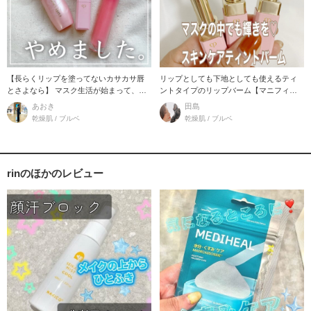
【長らくリップを塗ってないカサカサ唇
リップとしても下地としても使えるティ
とさよなら】 マスク生活が始まって、リ
ントタイプのリップバーム【マニフィカ
ップを
トゥールレーベルn
あおき
田島
乾燥肌 / ブルベ
乾燥肌 / ブルベ
rinのほかのレビュー