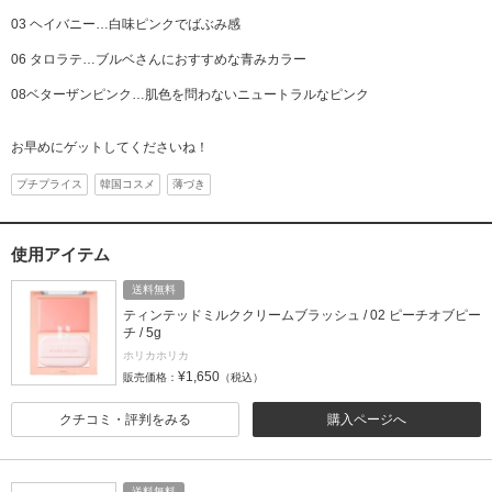
03 ヘイバニー…白味ピンクでばぶみ感
06 タロラテ…ブルベさんにおすすめな青みカラー
08ベターザンピンク…肌色を問わないニュートラルなピンク
お早めにゲットしてくださいね！
プチプライス
韓国コスメ
薄づき
使用アイテム
送料無料
ティンテッドミルククリームブラッシュ / 02 ピーチオブピー
チ / 5g
ホリカホリカ
¥1,650
販売価格：
（税込）
クチコミ・評判をみる
購入ページへ
送料無料