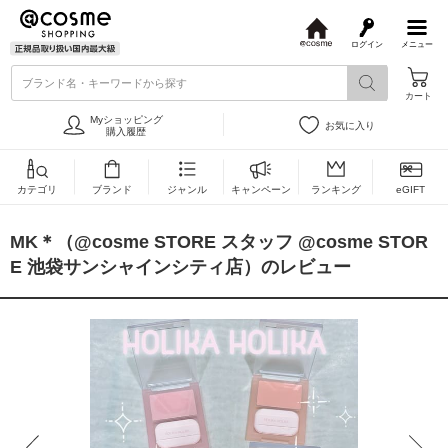
ログイン
メニュー
@
c
ブランド名・キーワードから探す
o
カート
s
m
Myショッピング
お気に入り
e
購入履歴
カテゴリ
ブランド
ジャンル
キャンペーン
ランキング
eGIFT
MK＊（@cosme STORE スタッフ @cosme STOR
E 池袋サンシャインシティ店）のレビュー