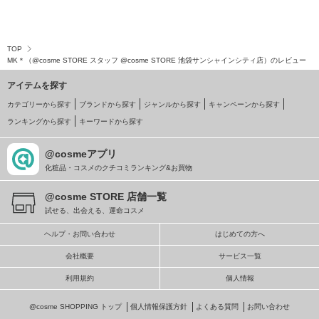
TOP
MK＊（@cosme STORE スタッフ @cosme STORE 池袋サンシャインシティ店）のレビュー
アイテムを探す
カテゴリーから探す
ブランドから探す
ジャンルから探す
キャンペーンから探す
ランキングから探す
キーワードから探す
@cosmeアプリ
化粧品・コスメのクチコミランキング&お買物
@cosme STORE 店舗一覧
試せる、出会える、運命コスメ
ヘルプ・お問い合わせ
はじめての方へ
会社概要
サービス一覧
利用規約
個人情報
@cosme SHOPPING トップ
個人情報保護方針
よくある質問
お問い合わせ