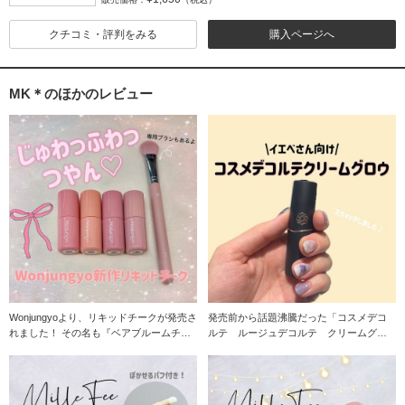
クチコミ・評判をみる
購入ページへ
MK＊のほかのレビュー
Wonjungyoより、リキッドチークが発売さ
発売前から話題沸騰だった「コスメデコ
れました！ その名も『ベアブルームチー
ルテ ルージュデコルテ クリームグロ
ク』
ウ」のイエベさん向