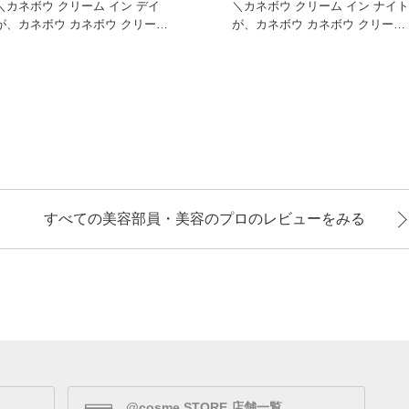
＼カネボウ クリーム イン デイ
＼カネボウ クリーム イン ナイト
が、カネボウ カネボウ クリーム
が、カネボウ カネボウ クリーム
イン デイⅡ 【医薬部外
イン ナイトⅡ 【医薬
すべての美容部員・美容のプロのレビューをみる
@cosme STORE 店舗一覧