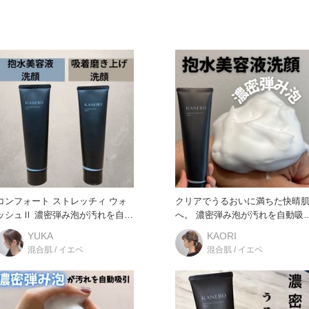
コンフォート ストレッチィ ウォ
クリアでうるおいに満ちた快晴
シュⅡ 濃密弾み泡が汚れを自動
へ。 濃密弾み泡が汚れを自動吸
吸引、 うるおいを抱え込
引、うるおいを抱え込み美しさ
YUKA
KAORI
混合肌 / イエベ
混合肌 / イエベ