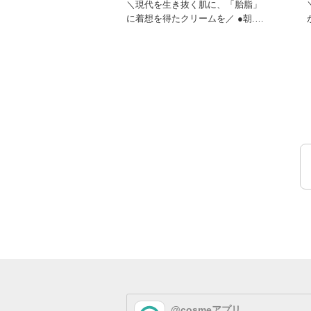
＼現代を生き抜く肌に、「胎脂」
に着想を得たクリームを／ ●朝...
乾燥や紫外線にさら
@cosmeアプリ