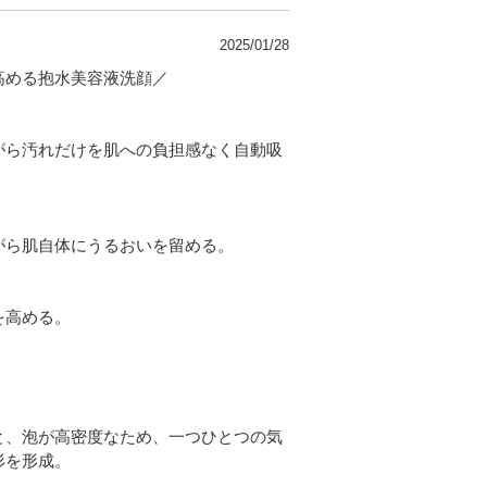
2025/01/28
高める抱水美容液洗顔／
がら汚れだけを肌への負担感なく自動吸
​肌自体にうるおいを留める​​​。
を高める。
と、泡が高密度なため、一つひとつの気
形を形成。