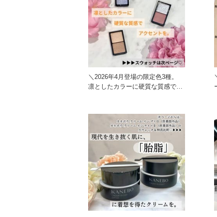
＼2026年4月登場の限定色3種。
凛としたカラーに硬質な質感でア
クセントを。／ EX1