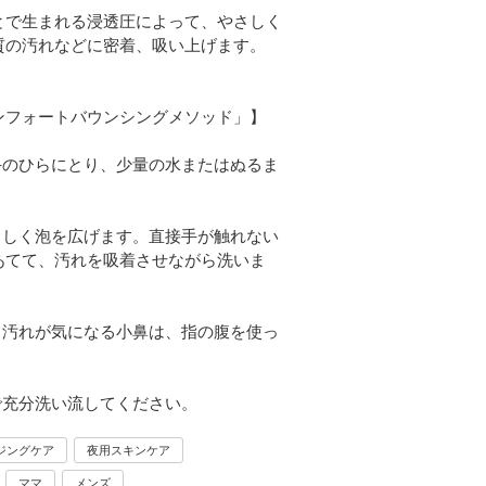
とで生まれる浸透圧によって、やさしく
質の汚れなどに密着、吸い上げます。
ンフォートバウンシングメソッド」】
手のひらにとり、少量の水またはぬるま
さしく泡を広げます。直接手が触れない
あてて、汚れを吸着させながら洗いま
、汚れが気になる小鼻は、指の腹を使っ
。
で充分洗い流してください。
ジングケア
夜用スキンケア
ママ
メンズ