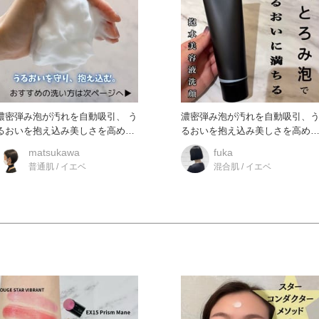
濃密弾み泡が汚れを自動吸引、 う
濃密弾み泡が汚れを自動吸引、
るおいを抱え込み美しさを高める
るおいを抱え込み美しさを高め
抱水美容液洗顔。 ●糸を引
抱水美容液洗顔。 糸を引くほ
matsukawa
fuka
普通肌 / イエベ
混合肌 / イエベ