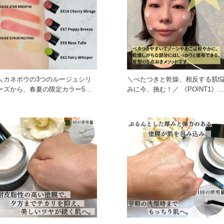
＼カネボウの3つのルージュシリ
＼べたつきと乾燥、相反する肌
ーズから、春夏の限定カラー5色
みに今、挑む！／ 《POINT1》
が登場／ カネボウ ルージュ
「悪玉化する皮脂」などが