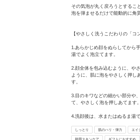
その気泡が丸く戻ろうとするこ
泡を弾ませるだけで能動的に角
【やさしく洗うこだわりの「コ
1.あらかじめ顔をぬらしてから
湯でよく泡立てます。
2.顔全体を包み込むように、や
ように、肌に泡をやさしく押し
す。
3.目のキワなどの細かい部分や
て、やさしく泡を押しあてます
4.洗顔後は、水またはぬるま湯
しっとり
肌のハリ・弾力
エイ
朝用スキンケア
ギフトにおすすめ