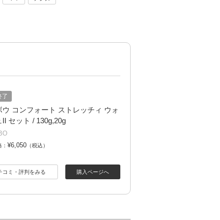
終了
ボウ コンフォート ストレッチィ ウォ
I セット / 130g,20g
BO
¥6,050
格：
（税込）
チコミ・評判をみる
購入ページへ