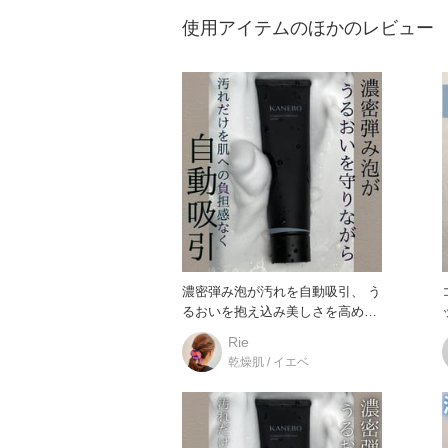
使用アイテムのほかのレビュー
濃密弾み泡が汚れを自動吸引、 う
るおいを抱え込み美しさを高める
ッ
抱水美容液洗顔。 カネボウ
Rie
乾燥肌 / イエベ