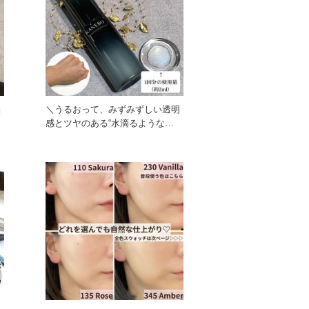
悩
＼うるおって、みずみずしい透明
感とツヤのある“水滴るような
肌”へ／ 《POINT1》 生