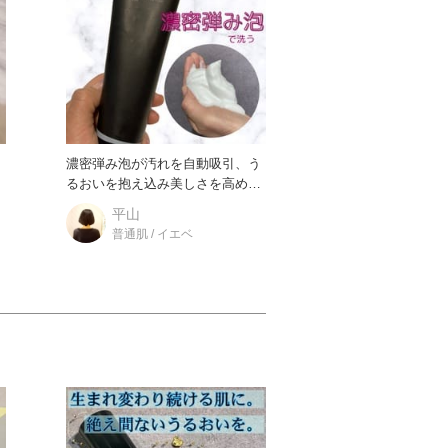
う
濃密弾み泡が汚れを自動吸引、う
る
るおいを抱え込み美しさを高める
抱水美容液洗顔。 糸を引くほ
平山
普通肌 / イエベ