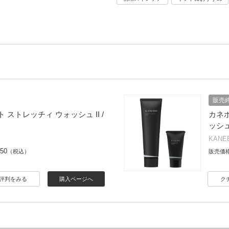
販売
 ストレッチィ ウォッシュ II /
カネ
ッシュI
KANE
050
（税込）
販売価
評判をみる
購入ページへ
ク