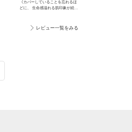
《カバーしていることを忘れるほ
どに、 生命感溢れる肌印象が続
く。》 塗膜構造がより強化さ
レビュー一覧をみる