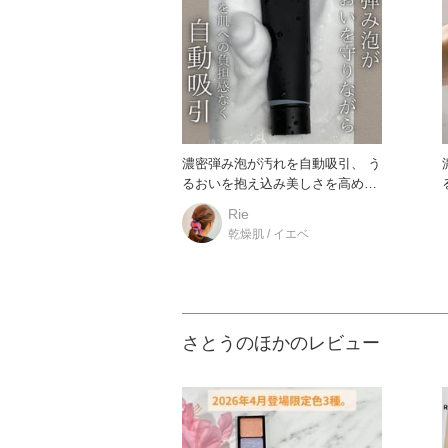
濃密弾み泡が汚れを自動吸引、 う
るおいを抱え込み美しさを高める
抱水美容液洗顔。 カネボウ
Rie
乾燥肌 / イエベ
さとうのほかのレビュー