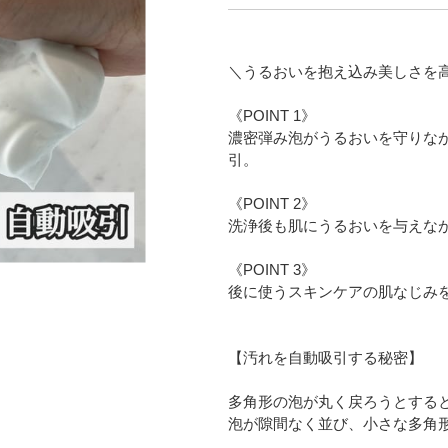
＼うるおいを抱え込み美しさを
《POINT 1》
濃密弾み泡がうるおいを守りな
引。
《POINT 2》
洗浄後も肌にうるおいを与えながら
《POINT 3》
後に使うスキンケアの肌なじみ
【汚れを自動吸引する秘密】
多角形の泡が丸く戻ろうとする
泡が隙間なく並び、小さな多角