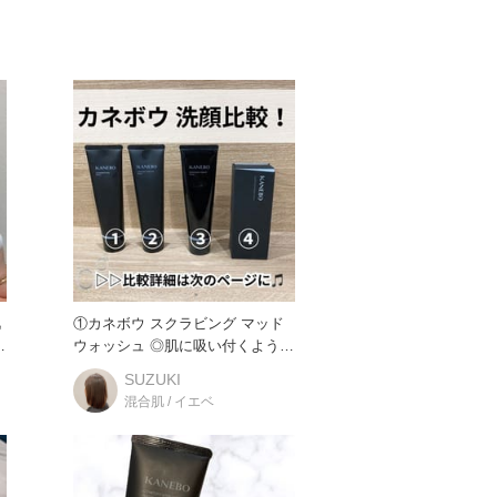
肌
①カネボウ スクラビング マッド
ウォッシュ ◎肌に吸い付くような
生泥感触のペーストが
SUZUKI
混合肌 / イエベ