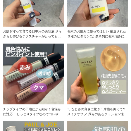
お肌を守って育てる日中用の美容液 さら
毛穴のお悩みに使ってほしい 厳選された
さらと伸びるテクスチャーがとっても気
３種のビタミンCが多角的に毛穴悩みにア
持ちよく、美容
プローチ さ
チップタイプの下地だから細かく色悩み
＼ なじみの良さに驚き！摩擦を抑えて*1
に対応！ しっとりタイプなのでヨレやす
メイクオフ ／ 厚みのあるクッション性の
い目元や小鼻、
高いジ