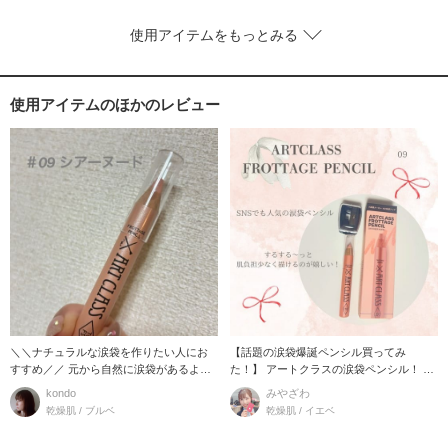
使用アイテムをもっとみる
使用アイテムのほかのレビュー
＼＼ナチュラルな涙袋を作りたい人にお
【話題の涙袋爆誕ペンシル買ってみ
すすめ／／ 元から自然に涙袋があるよう
た！】 アートクラスの涙袋ペンシル！ 人
にみせてくれる
気の09番を購
kondo
みやざわ
乾燥肌 / ブルベ
乾燥肌 / イエベ