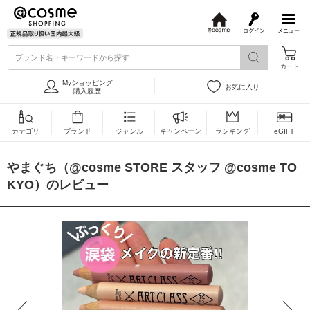
ログイン
メニュー
@
c
ブランド名・キーワードから探す
o
カート
s
m
Myショッピング
お気に入り
e
購入履歴
カテゴリ
ブランド
ジャンル
キャンペーン
ランキング
eGIFT
やまぐち（@cosme STORE スタッフ @cosme TO
KYO）のレビュー