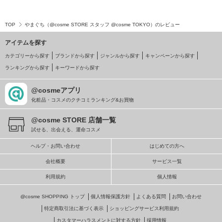
TOP
やまぐち（@cosme STORE スタッフ @cosme TOKYO）のレビュー
アイテムを探す
カテゴリーから探す
ブランドから探す
ジャンルから探す
キャンペーンから探す
ランキングから探す
キーワードから探す
@cosmeアプリ
化粧品・コスメのクチコミランキング&お買物
@cosme STORE 店舗一覧
試せる、出会える、運命コスメ
ヘルプ・お問い合わせ
はじめての方へ
会社概要
サービス一覧
利用規約
個人情報
@cosme SHOPPING トップ
個人情報保護方針
よくある質問
お問い合わせ
特定商取引法に基づく表示
ショッピングサービス利用規約
カスタマーハラスメントに対する方針
採用情報