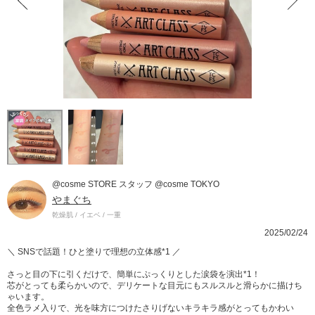
@cosme STORE スタッフ @cosme TOKYO
やまぐち
乾燥肌 / イエベ / 一重
2025/02/24
＼ SNSで話題！ひと塗りで理想の立体感*1 ／
さっと目の下に引くだけで、簡単にぷっくりとした涙袋を演出*1！
芯がとっても柔らかいので、デリケートな目元にもスルスルと滑らかに描けち
ゃいます。
全色ラメ入りで、光を味方につけたさりげないキラキラ感がとってもかわい