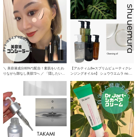
＼ 美容液成分80%*1配合！素肌をいたわ
【アルティム8∞スプリムビューティクレ
りながら隙なし美肌*2へ ／ 「隠したいけ
ンジングオイルn】 シュウウエムラ no.1
れど
人気クレ