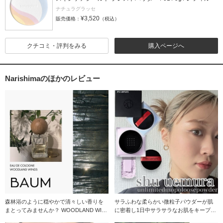
ナチュラグラッセ
¥3,520
販売価格：
（税込）
クチコミ・評判をみる
購入ページへ
Narishimaのほかのレビュー
森林浴のように穏やかで清々しい香りを
サラふわな柔らかい微粒子パウダーが肌
まとってみませんか？ WOODLAND WIN
に密着し1日中サラサラなお肌をキープし
DS（
てくれます！ ヴ