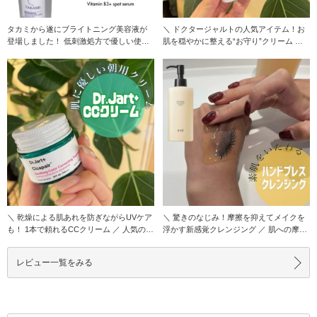
タカミから遂にブライトニング美容液が
＼ ドクタージャルトの人気アイテム！お
登場しました！ 低刺激処方で優しい使い
肌を穏やかに整える“お守り”クリーム ／
心地も安心で
伸びが良
＼ 乾燥による肌あれを防ぎながらUVケア
＼ 驚きのなじみ！摩擦を抑えてメイクを
も！ 1本で頼れるCCクリーム ／ 人気のシ
浮かす新感覚クレンジング ／ 肌への摩擦
カペ
を極力抑え
レビュー一覧をみる