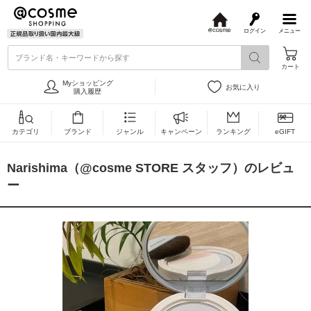
ログイン
メニュー
@
c
ブランド名・キーワードから探す
o
カート
s
m
Myショッピング
お気に入り
e
購入履歴
カテゴリ
ブランド
ジャンル
キャンペーン
ランキング
eGIFT
Narishima（@cosme STORE スタッフ）のレビュ
ー