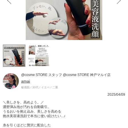
@cosme STORE スタッフ @cosme STORE 神戸マルイ店
amai
敏感肌 / 30代 / イエベ / 二重
2025/04/09
＼美しさを、高めよう。／
濃密弾み泡が汚れを自動吸引。
うるおいを抱え込み、美しさを高める
抱水美容液洗顔で本当に使い続けたい...♪
糸を引くほどに贅沢に配合した