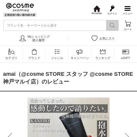
ログイン
メニュー
@
c
ブランド名・キーワードから探す
o
カート
s
m
Myショッピング
お気に入り
e
購入履歴
カテゴリ
ブランド
ジャンル
キャンペーン
ランキング
eGIFT
amai（@cosme STORE スタッフ @cosme STORE
神戸マルイ店）のレビュー