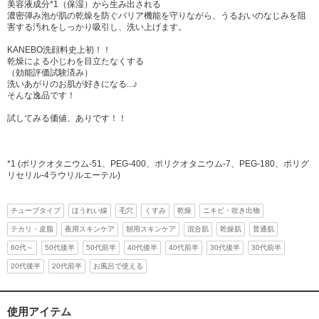
美容液成分*1（保湿）から生み出される
濃密弾み泡が肌の乾燥を防ぐバリア機能を守りながら、うるおいのなじみを阻
害する汚れをしっかり吸引し、洗い上げます。
KANEBO洗顔料史上初！！
乾燥による小じわを目立たなくする
（効能評価試験済み）
洗いあがりのお肌が好きになる...♪
そんな逸品です！
試してみる価値、ありです！！
*1 (ポリクオタニウム-51、PEG-400、ポリクオタニウム-7、PEG-180、ポリグ
リセリル-4ラウリルエーテル)
チューブタイプ
ほうれい線
毛穴
くすみ
乾燥
ニキビ・吹き出物
テカリ・皮脂
夜用スキンケア
朝用スキンケア
混合肌
乾燥肌
普通肌
60代～
50代後半
50代前半
40代後半
40代前半
30代後半
30代前半
20代後半
20代前半
お風呂で使える
使用アイテム