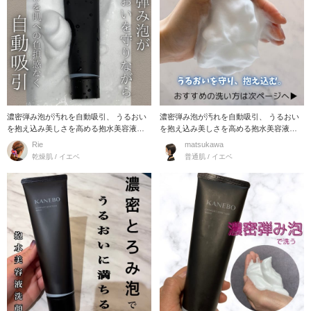
濃密弾み泡が汚れを自動吸引、 うるおい
濃密弾み泡が汚れを自動吸引、 うるおい
を抱え込み美しさを高める抱水美容液洗
を抱え込み美しさを高める抱水美容液洗
顔。 カネボウ
顔。 ●糸を引
Rie
matsukawa
乾燥肌 / イエベ
普通肌 / イエベ