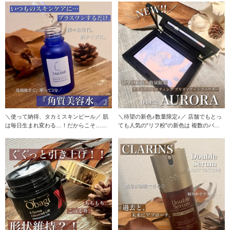
＼使って納得、タカミスキンピール／ 肌
＼待望の新色♪数量限定♪／ 店舗でもとっ
は毎日生まれ変わる…！だからこそ…！
ても人気の"リフ粉"の新色は 複数のパス
毎日のスキン
テルカラー