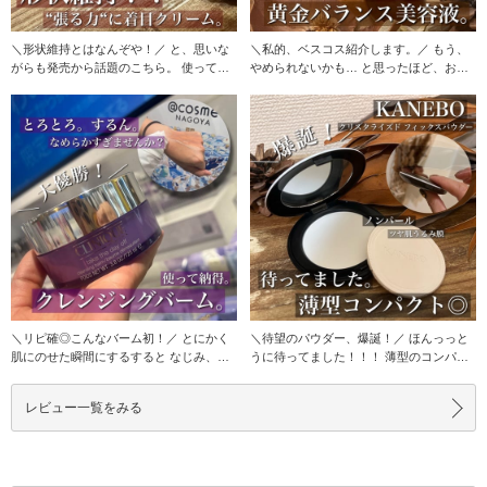
＼形状維持とはなんぞや！／ と、思いな
＼私的、ベスコス紹介します。／ もう、
がらも発売から話題のこちら。 使ってす
やめられないかも… と思ったほど、お気
ぐにお気に入り
に入りなんで
＼リピ確◎こんなバーム初！／ とにかく
＼待望のパウダー、爆誕！／ ほんっっと
肌にのせた瞬間にするすると なじみ、メ
うに待ってました！！！ 薄型のコンパク
イクもしっかり
トに薄型のパ
レビュー一覧をみる