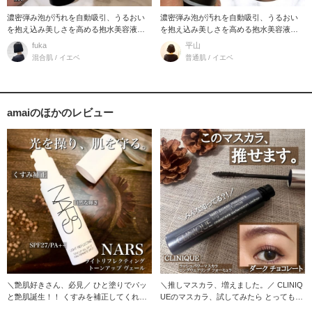
濃密弾み泡が汚れを自動吸引、うるおい
濃密弾み泡が汚れを自動吸引、うるおい
を抱え込み美しさを高める抱水美容液洗
を抱え込み美しさを高める抱水美容液洗
顔。 糸を引くほ
顔。 糸を引くほ
fuka
平山
混合肌 / イエベ
普通肌 / イエベ
amaiのほかのレビュー
＼艶肌好きさん、必見／ ひと塗りでパッ
＼推しマスカラ、増えました。／ CLINIQ
と艶肌誕生！！ くすみを補正してくれる
UEのマスカラ、試してみたら とってもお
下地です。
気に