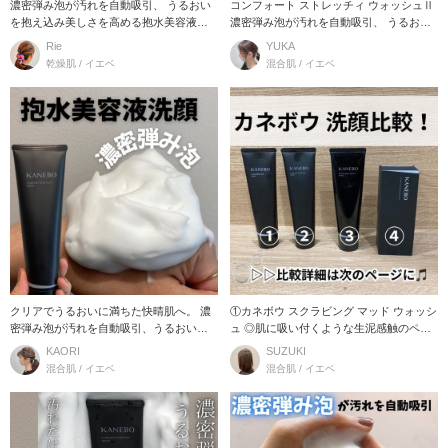
濃密弾み泡が汚れを自動吸引、 うるおい
コンフォート ストレッチィ ウォッシュⅡ
を抱え込み美しさを高める抱水美容液洗
濃密弾み泡が汚れを自動吸引、 うるおい
顔。 カネボウ
を抱え込
Rie
YUKA
乾燥肌 / イエベ
混合肌 / イエベ
クリアでうるおいに満ちた快晴肌へ。 濃
①カネボウ スクラビング マッド ウォッシ
密弾み泡が汚れを自動吸引、うるおいを
ュ ◎肌に吸い付くような生泥感触のペー
抱え込み美しさ
ストが
KAORI
SUZUKI
混合肌 / イエベ
混合肌 / イエベ