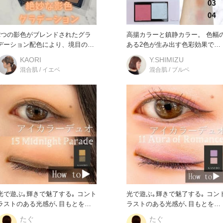
2つの影色がブレンドされたグラ
高揚カラーと鎮静カラー。 色幅
デーション配色により、境目のな
ある2色が生み出す色彩効果で、
いぼかし発色を実現。 自然にな
生命感やムードまでもブースト
KAORI
Y.SHIMIZU
混合肌 / イエベ
混合肌 / ブルベ
光で遊ぶ｡輝きで魅了する｡ コント
光で遊ぶ｡輝きで魅了する｡ コン
ラストのある光感が､目もとを繊
ラストのある光感が､目もとを繊
細に煌めかせ､虜にする
細に煌めかせ､虜にする
たぐ
たぐ