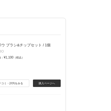
ウ ブラシ&チップセット / 1個
BO
¥1,100
格：
（税込）
チコミ・評判をみる
購入ページへ