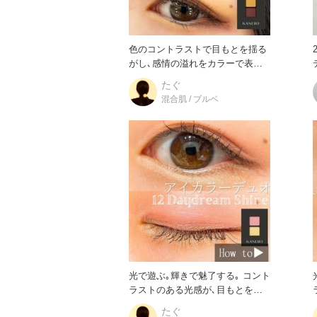
色のコントラストで目もとを揺る
がし､感情の溢れをカラーで表現
する カネボウ アイカラーデ
たぐ
混合肌 / ブルベ
光で遊ぶ｡輝きで魅了する｡ コント
ラストのある光感が､目もとを繊
細に煌めかせ､虜にする
たぐ