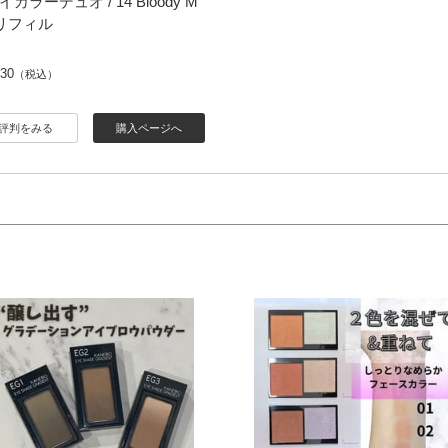
カラーデュオ / 14 Bloody M
 / リフィル
530
（税込）
評判をみる
購入ページへ