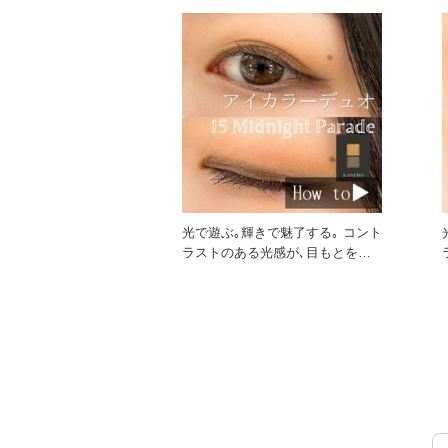
光で遊ぶ｡輝きで魅了する｡ コント
ラストのある光感が､目もとを繊
細に煌めかせ､虜にする