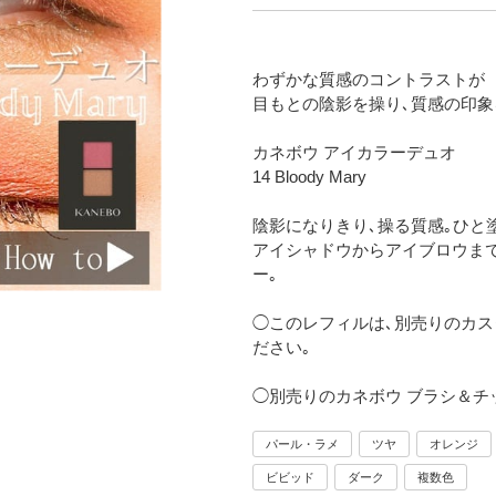
わずかな質感のコントラストが
目もとの陰影を操り､質感の印象
カネボウ アイカラーデュオ
14 Bloody Mary
陰影になりきり､操る質感｡ひと
アイシャドウからアイブロウまで
ー｡
◯このレフィルは､別売りのカス
ださい｡
◯別売りのカネボウ ブラシ＆チ
パール・ラメ
ツヤ
オレンジ
ビビッド
ダーク
複数色