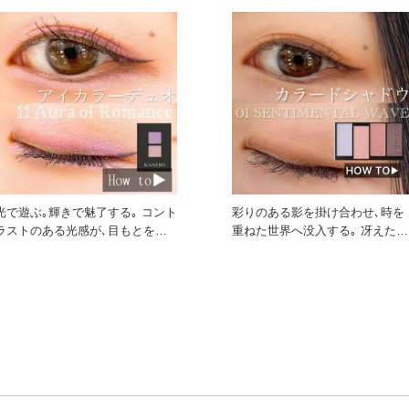
光で遊ぶ｡輝きで魅了する｡ コント
彩りのある影を掛け合わせ､時を
ラストのある光感が､目もとを繊
重ねた世界へ没入する｡ 冴えた影
細に煌めかせ､虜にする
色が､軽やかなのに印象深い