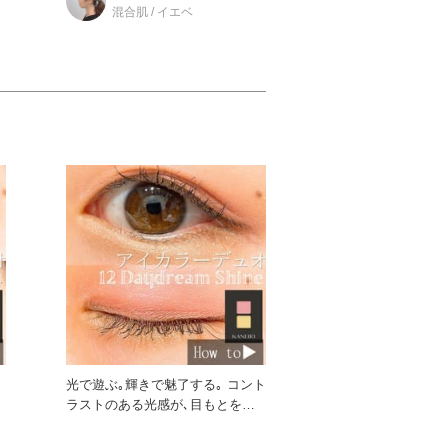
混合肌 / イエベ
る
光で遊ぶ｡輝きで魅了する｡ コント
ラストのある光感が､目もとを繊
細に煌めかせ､虜にする