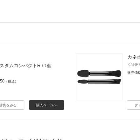
カネボ
KANE
スタムコンパクトR / 1個
販売価
650
（税込）
評判をみる
購入ページへ
ク