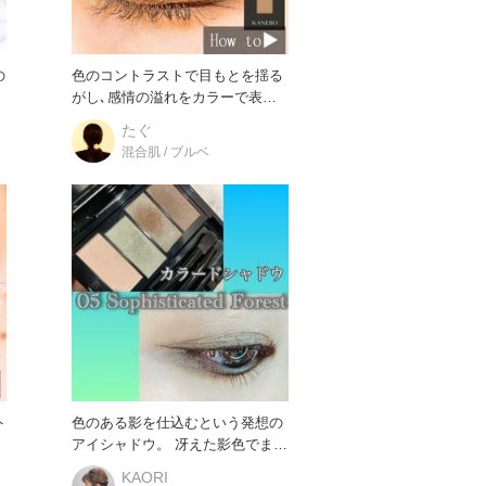
の
色のコントラストで目もとを揺る
がし､感情の溢れをカラーで表現
する カネボウ アイカラーデ
たぐ
混合肌 / ブルベ
ト
色のある影を仕込むという発想の
アイシャドウ。 冴えた影色でまぶ
たの奥行きを生み出し、軽やか
KAORI