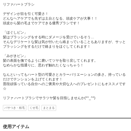
リファハートブラシ
デザインが目を引く可愛さ！
どんなヘアケアでも先ずは土台となる、頭皮ケアが大事！！
頭皮から髪の毛までケアできる優秀ブラシです！
「ほぐしピン」
髪はブラッシングをする時にダメージを受けているそう…
そんなデリケートな髪は気が付いたら絡まっていることもありますが、サッと
ブラッシングをするだけで絡まりをほぐしてくれます！
「みがきピン」
髪の表面を撫でるように磨いてツヤを取り戻してくれます。
なめらかな指通りに、思わず触れたくなっちゃう！
なんといってもハート型の可愛さとカラーバリエーションの多さ。持っている
だけでテンションを上げてくれます！
普段頑張っている自分へのご褒美や大切な人へのプレゼントにもオススメです
☆
リファ ハートブラシでサラツヤ髪を目指しませんか(*^_^*)
パサつき・枝毛
くせ毛
まとまる
使用アイテム