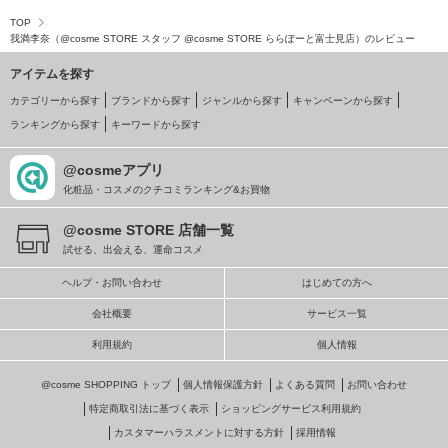
TOP
我満李奈（@cosme STORE スタッフ @cosme STORE ららぽーと富士見店）のレビュー
アイテムを探す
カテゴリーから探す
ブランドから探す
ジャンルから探す
キャンペーンから探す
ランキングから探す
キーワードから探す
@cosmeアプリ
化粧品・コスメのクチコミランキング&お買物
@cosme STORE 店舗一覧
試せる、出会える、運命コスメ
ヘルプ・お問い合わせ
はじめての方へ
会社概要
サービス一覧
利用規約
個人情報
@cosme SHOPPING トップ
個人情報保護方針
よくある質問
お問い合わせ
特定商取引法に基づく表示
ショッピングサービス利用規約
カスタマーハラスメントに対する方針
採用情報