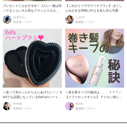
プレゼントにもおすすめ！ 1人に一個は持
【これひとつでサラツヤブラシ】 ほぐし
ってるくらい大人気なブラシとスカルプ
とみがきを同時に叶える見た目も可愛い
ブラシの紹介
ハートブラ
はぎわら
しみず
混合肌 / イエベ
敏感肌 / イエベ
＼使って良かったから人にあげたい！／ S
＼巻き髪キープの秘訣は、、、？？？／
NSでも話題になっているReFaのハートブ
【リファロックオイル】 アイロン前にさ
ラシ。
っとオイ
Honda
inoue
乾燥肌 / ブルベ
敏感肌 / ブルベ