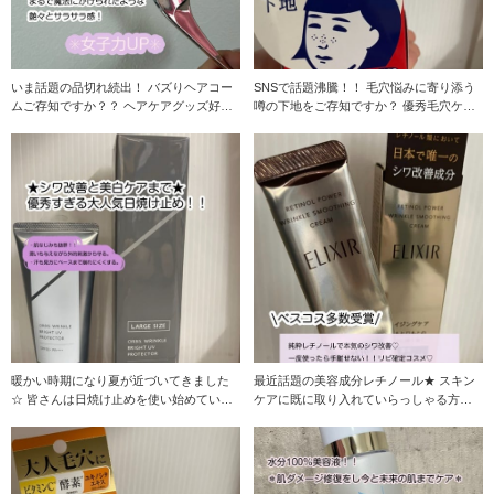
いま話題の品切れ続出！ バズりヘアコー
SNSで話題沸騰！！ 毛穴悩みに寄り添う
ムご存知ですか？？ ヘアケアグッズ好き
噂の下地をご存知ですか？ 優秀毛穴ケア
の私も使って
アイテムが
暖かい時期になり夏が近づいてきました
最近話題の美容成分レチノール★ スキン
☆ 皆さんは日焼け止めを使い始めていま
ケアに既に取り入れていらっしゃる方も
すか？？ 日焼
多いのではないで