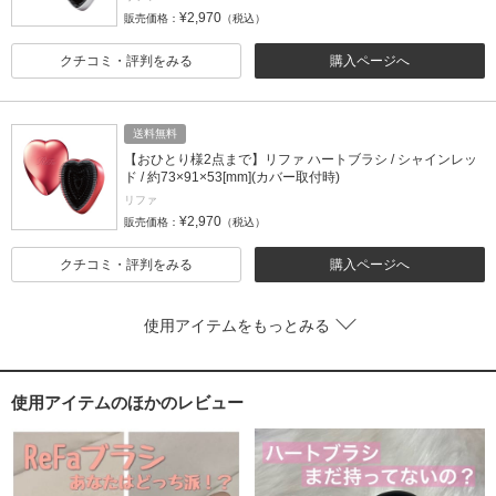
¥2,970
販売価格：
（税込）
クチコミ・評判をみる
購入ページへ
送料無料
【おひとり様2点まで】リファ ハートブラシ / シャインレッ
ド / 約73×91×53[mm](カバー取付時)
リファ
¥2,970
販売価格：
（税込）
クチコミ・評判をみる
購入ページへ
使用アイテムをもっとみる
使用アイテムのほかのレビュー