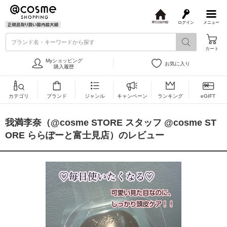
ログイン
メニュー
@
c
ブランド名・キーワードから探す
o
カート
s
m
Myショッピング
お気に入り
e
購入履歴
カテゴリ
ブランド
ジャンル
キャンペーン
ランキング
eGIFT
我満李奈（@cosme STORE スタッフ @cosme ST
ORE ららぽーと富士見店）のレビュー