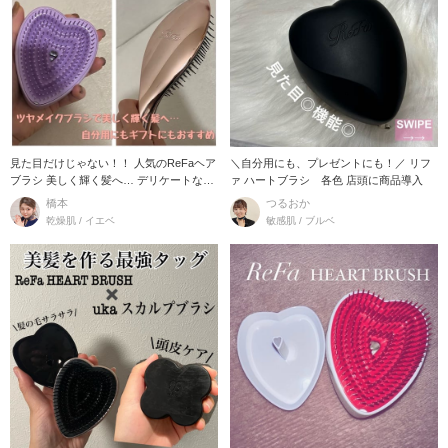
見た目だけじゃない！！ 人気のReFaヘア
＼自分用にも、プレゼントにも！／ リフ
ブラシ 美しく輝く髪へ… デリケートな髪
ァ ハートブラシ 各色 店頭に商品導入
のから
橋本
つるおか
乾燥肌 / イエベ
敏感肌 / ブルベ