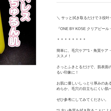
＼ サッと拭き取るだけで３役叶
『ONE BY KOSE クリアピール
＊＊＊＊＊＊＊＊
簡単に、毛穴ケア*1・角質ケア
ススメ！
さっとふきとるだけで、肌表面
るい印象に！
お肌に優しいしっとり厚みのあ
めらか、毛穴の目立ちにくい肌
ぜひ参考にしてみてください。
*1 古い角質を拭き取ることによ