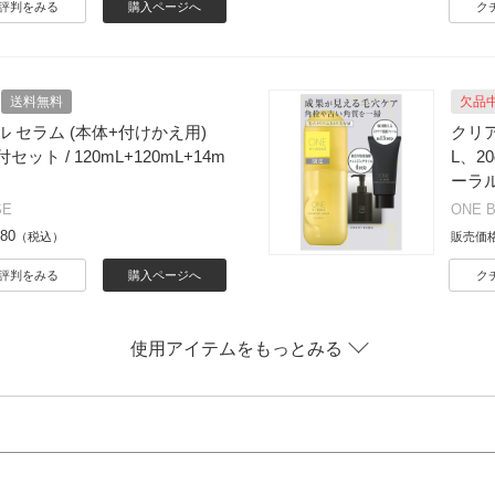
評判をみる
購入ページへ
ク
送料無料
欠品
 セラム (本体+付けかえ用)
クリア
ット / 120mL+120mL+14m
L、2
ーラ
SE
ONE 
480
（税込）
販売価
評判をみる
購入ページへ
ク
使用アイテムをもっとみる