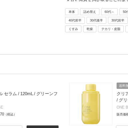
本体
詰め替え
60代～
50
40代前半
30代後半
30代前半
くすみ
乾燥
テカリ・皮脂
送料
セラム / 120mL / グリーンフ
クリア
/ グ
SE
ONE 
070
（税込）
販売価