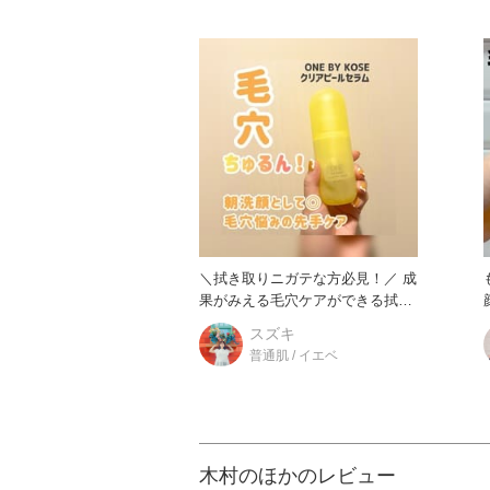
＼拭き取りニガテな方必見！／ 成
果がみえる毛穴ケアができる拭き
取りがワンバイコーセーからで
スズキ
普通肌 / イエベ
木村のほかのレビュー