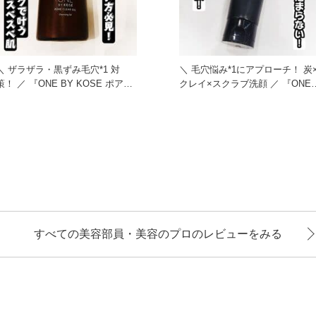
＼ ザラザラ・黒ずみ毛穴*1 対
＼ 毛穴悩み*1にアプローチ！ 炭
 ／ 『ONE BY KOSE ポアク
クレイ×スクラブ洗顔 ／ 『ONE
リア オイル』
BY KOSE
すべての美容部員・美容のプロのレビューをみる