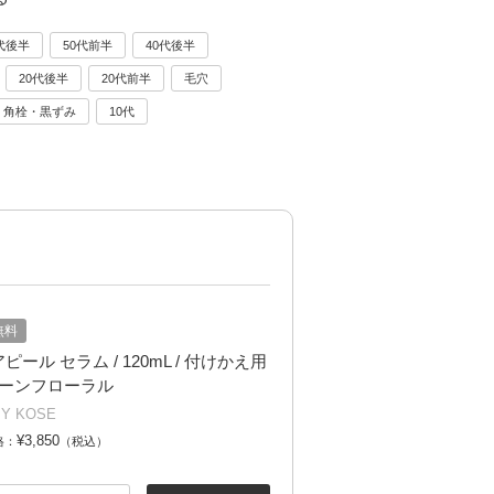
代後半
50代前半
40代後半
20代後半
20代前半
毛穴
角栓・黒ずみ
10代
無料
ピール セラム / 120mL / 付けかえ用
リーンフローラル
BY KOSE
¥3,850
格：
（税込）