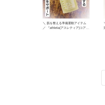
＼ 肌を整える準備運動アイテム
／ 『athletia(アスレティア)コアバ
策！
ランス オイ