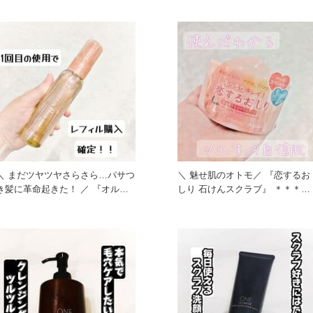
＼ まだツヤツヤさらさら…パサつ
＼ 魅せ肌のオトモ／ 『恋するお
き髪に革命起きた！ ／ 『オルビ
しり 石けんスクラブ』 ＊＊＊＊
ス エッセンスインヘアオ
＊＊＊＊ 〈スクラブ