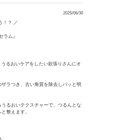
2025/06/30
う！？ ／
 セラム』
・うるおいケアをしたい欲張りさんにオ
のザラつき、古い角質を除去しパッと明
るうるおいテクスチャーで、つるんとな
へと整えます。
る