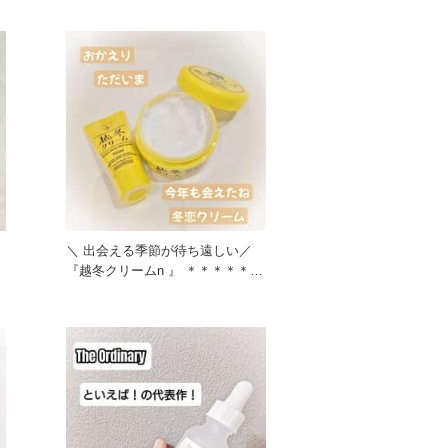
＼ 出会える季節が待ち遠しい／
『越冬クリームn 』 ＊＊＊＊＊＊
＊＊ 冬季限定 顔