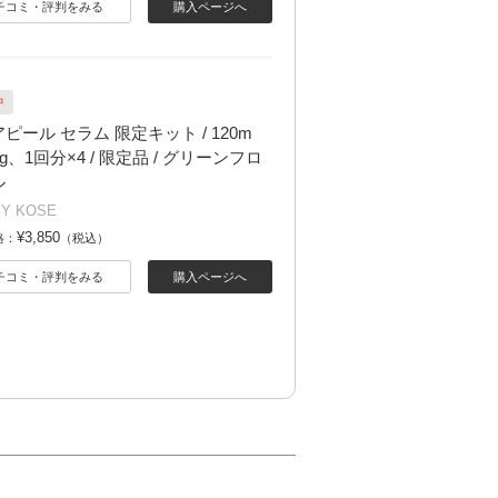
チコミ・評判をみる
購入ページへ
中
ピール セラム 限定キット / 120m
0g、1回分×4 / 限定品 / グリーンフロ
ル
BY KOSE
¥3,850
格：
（税込）
チコミ・評判をみる
購入ページへ