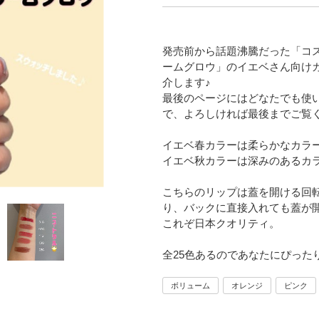
発売前から話題沸騰だった「コ
ームグロウ」のイエベさん向けカ
介します♪
最後のページにはどなたでも使
で、よろしければ最後までご覧
イエベ春カラーは柔らかなカラ
イエベ秋カラーは深みのあるカ
こちらのリップは蓋を開ける回
り、バックに直接入れても蓋が
これぞ日本クオリティ。
全25色あるのであなたにぴった
ボリューム
オレンジ
ピンク