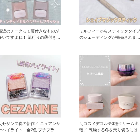
最近のチークって薄付きなものが
ミルフィーからスティックタイ
多いですよね！ 流行りの薄付きで
のシェーディングが発売されま
透明感アップ間違いなしのチー
た！！ 反対側にはぼかせるパ
＼セザンヌ春の新作／ ニュアンサ
＼コスメデコルテ3種クリーム比
ーハイライト 全2色 プチプラの
較／ 乾燥する冬を乗り切るにはク
ハイライトとい
リームが必須！ コス