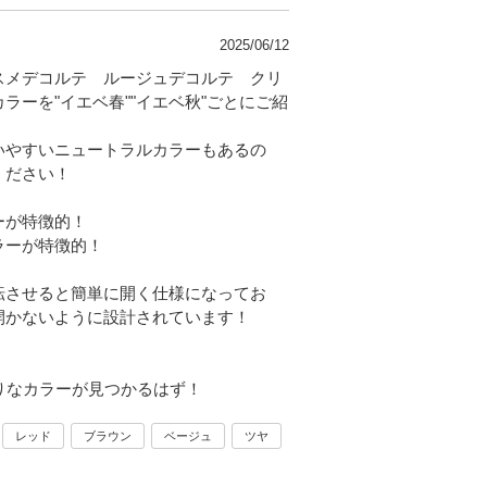
2025/06/12
スメデコルテ ルージュデコルテ クリ
ラーを"イエベ春""イエベ秋"ごとにご紹
いやすいニュートラルカラーもあるの
ください！
ーが特徴的！
ラーが特徴的！
転させると簡単に開く仕様になってお
開かないように設計されています！
りなカラーが見つかるはず！
レッド
ブラウン
ベージュ
ツヤ