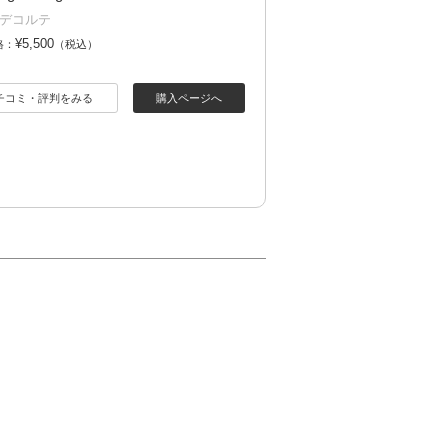
デコルテ
¥5,500
格：
（税込）
チコミ・評判をみる
購入ページへ