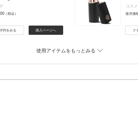
テ
コスメ
500
（税込）
販売価
評判をみる
購入ページへ
ク
使用アイテムをもっとみる