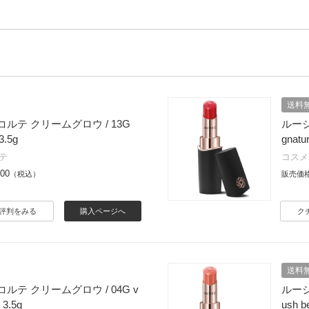
送料
ルテ クリームグロウ / 13G
ルージ
3.5g
gnatur
テ
コスメ
500
（税込）
販売価
評判をみる
購入ページへ
ク
送料
ルテ クリームグロウ / 04G v
ルージ
/ 3.5g
ush be