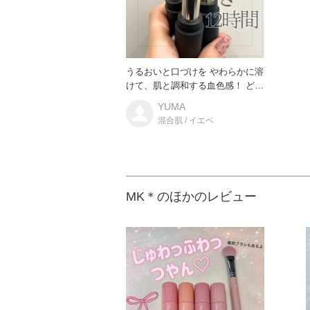
うるおいと口づけを やわらかに溶
けて、肌と調和する血色感！ どの
ような肌トーン、肌質も美
YUMA
混合肌 / イエベ
MK＊のほかのレビュー