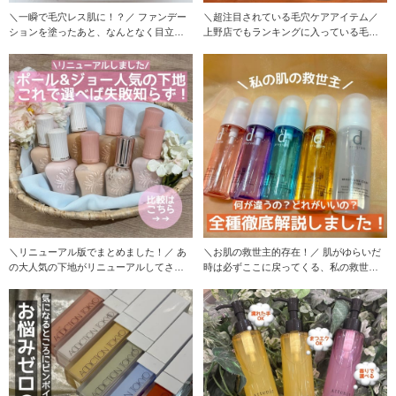
＼一瞬で毛穴レス肌に！？／ ファンデー
＼超注目されている毛穴ケアアイテム／
ションを塗ったあと、なんとなく目立つ
上野店でもランキングに入っている毛穴
毛穴の凹凸におす
ケアアイテム、
＼リニューアル版でまとめました！／ あ
＼お肌の救世主的存在！／ 肌がゆらいだ
の大人気の下地がリニューアルしてさら
時は必ずここに戻ってくる、私の救世主
にパワーアップ！
的存在のスキンケ