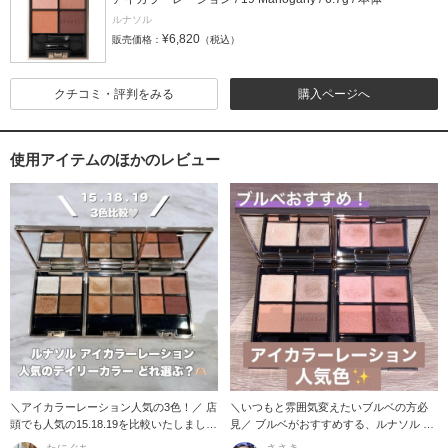
ルナソル
¥6,820
販売価格：
（税込）
クチコミ・評判をみる
購入ページへ
使用アイテムのほかのレビュー
＼アイカラーレーション人気の3色！／ 店
＼いつもと雰囲気変えたいブルベの方必
頭でも人気の15.18.19を比較いたしまし
見／ ブルベがおすすめする、ルナソル ア
た:
イカラー
たにぐち
ささき