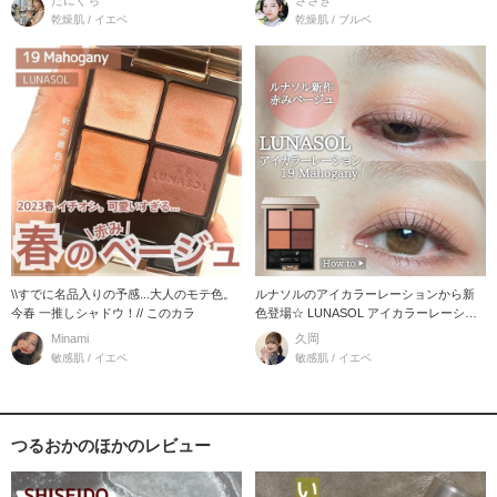
乾燥肌 / イエベ
乾燥肌 / ブルベ
\\すでに名品入りの予感...大人のモテ色。
ルナソルのアイカラーレーションから新
今春 一推しシャドウ！// このカラ
色登場☆ LUNASOL アイカラーレーショ
ン19
Minami
久岡
敏感肌 / イエベ
敏感肌 / イエベ
つるおかのほかのレビュー