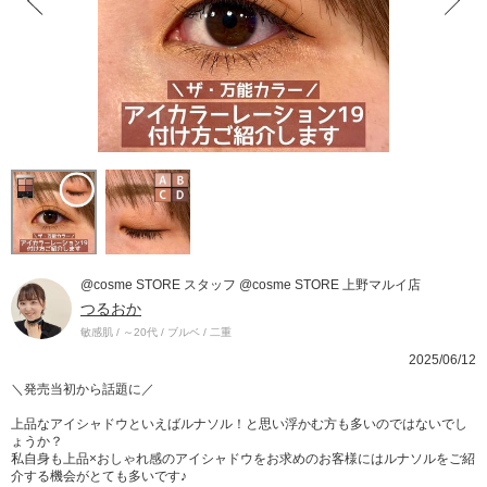
@cosme STORE スタッフ @cosme STORE 上野マルイ店
つるおか
敏感肌 / ～20代 / ブルベ / 二重
2025/06/12
＼発売当初から話題に／
上品なアイシャドウといえばルナソル！と思い浮かむ方も多いのではないでし
ょうか？
私自身も上品×おしゃれ感のアイシャドウをお求めのお客様にはルナソルをご紹
介する機会がとても多いです♪