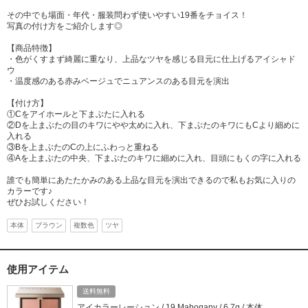
その中でも場面・年代・服装問わず使いやすい19番をチョイス！
写真の付け方をご紹介します◎
【商品特徴】
・色がくすまず綺麗に重なり、上品なツヤを感じる目元に仕上げるアイシャド
ウ
・温度感のある赤みベージュでニュアンスのある目元を演出
【付け方】
①Cをアイホールと下まぶたに入れる
②Dを上まぶたの目のキワにやや太めに入れ、下まぶたのキワにもCより細めに
入れる
③Bを上まぶたのCの上にふわっと重ねる
④Aを上まぶたの中央、下まぶたのキワに細めに入れ、目頭にもくの字に入れる
誰でも簡単にあたたかみのある上品な目元を演出できるので私もお気に入りの
カラーです♪
ぜひお試しください！
本体
ブラウン
複数色
ツヤ
使用アイテム
送料無料
アイカラーレーション / 19 Mahogany / 6.7g / 本体