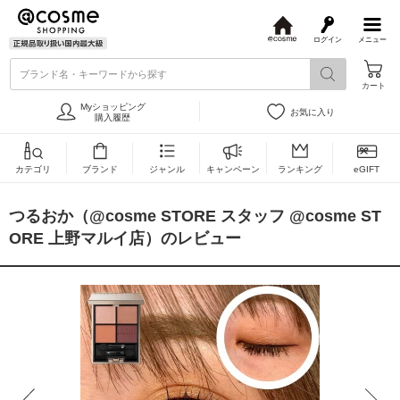
ログイン
メニュー
@
c
ブランド名・キーワードから探す
o
カート
s
m
Myショッピング
お気に入り
e
購入履歴
カテゴリ
ブランド
ジャンル
キャンペーン
ランキング
eGIFT
つるおか（@cosme STORE スタッフ @cosme ST
ORE 上野マルイ店）のレビュー