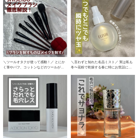
＼ツールオタクが使って感動！／ とにか
＼言わずと知れた名品ミスト／ 実は私も
く筆やパフ、コットンなどのツールが大
冬〜花粉で乾燥する春に特にお世話にな
好きな私が大興奮
っているアイテム