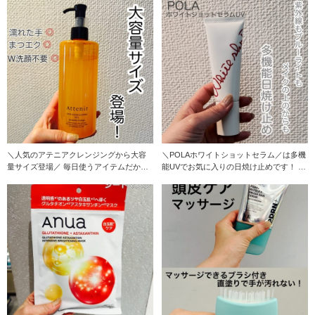
＼人気のアテニアクレンジングから大容
＼POLAホワイトショットセラム／は多機
量サイズ登場／ 毎日使うアイテムだから
能UVでお気に入りの日焼け止めです！ 赤
こそ！たっぷり使
外線・近