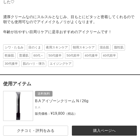
した♡
濃厚クリームなのにスルスルとなじみ、目もとにピタッと密着してくれるので
朝でも使用可なのでアイメイクもノリがよくなります。
年齢が出やすい目周りケアに是非おすすめのアイクリームです！
シワ・たるみ
目のくま
夜用スキンケア
朝用スキンケア
混合肌
脂性肌
乾燥肌
普通肌
60代～
50代後半
50代前半
40代後半
40代前半
30代後半
肌のハリ・弾力
エイジングケア
使用アイテム
送料無料
B.A アイゾーンクリーム N / 26g
B.A
¥19,800
販売価格：
（税込）
クチコミ・評判をみる
購入ページへ