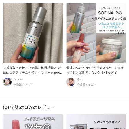
＼拭き取った後、水光肌に毎日感動／ 話
最近のSOPHINA iPが凄すぎる‼︎ これを使
題になるアイテムが多いソフィーナipから
っておけば間違いない?! SNSなどで
【拭き取る
ささき
橋本
乾燥肌 / ブルベ
乾燥肌 / イエベ
はせがわのほかのレビュー