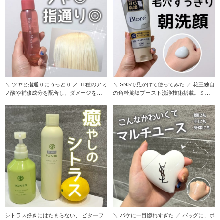
＼ ツヤと指通りにうっとり ／ 11種のアミ
＼ SNSで見かけて使ってみた ／ 花王独自
ノ酸や補修成分を配合し、ダメージを受
の角栓崩壊ブースト洗浄技術搭載。ミク
けた髪を
ロパウダ
シトラス好きにはたまらない、 ビターフ
＼ パケに一目惚れすぎた ／ バッグに、ポ