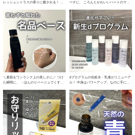
レッシュシトラスの香りに癒される！ ◾︎
ーチに、 ころんとかわいいハートのマル
イグニ
チユース
＼素肌をワンランク上の美しさに／ つけ
dプログラムの化粧水・乳液がリニューア
た瞬間に、 ・ほんのりベージュでくすみ
ル！ 中身はパワーアップ、なのに手に取
をトーンアッ
りやすい価格