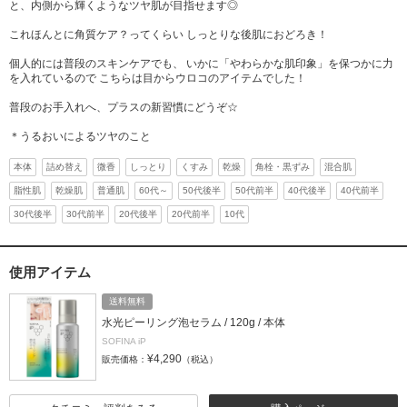
と、内側から輝くようなツヤ肌が目指せます◎
これほんとに角質ケア？ってくらい しっとりな後肌におどろき！
個人的には普段のスキンケアでも、 いかに「やわらかな肌印象」を保つかに力
を入れているので こちらは目からウロコのアイテムでした！
普段のお手入れへ、プラスの新習慣にどうぞ☆
＊うるおいによるツヤのこと
本体
詰め替え
微香
しっとり
くすみ
乾燥
角栓・黒ずみ
混合肌
脂性肌
乾燥肌
普通肌
60代～
50代後半
50代前半
40代後半
40代前半
30代後半
30代前半
20代後半
20代前半
10代
使用アイテム
送料無料
水光ピーリング泡セラム / 120g / 本体
SOFINA iP
¥4,290
販売価格：
（税込）