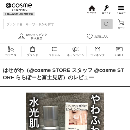
ログイン
メニュー
@
c
ブランド名・キーワードから探す
o
カート
s
m
Myショッピング
お気に入り
e
購入履歴
カテゴリ
ブランド
ジャンル
キャンペーン
ランキング
eGIFT
はせがわ（@cosme STORE スタッフ @cosme ST
ORE ららぽーと富士見店）のレビュー