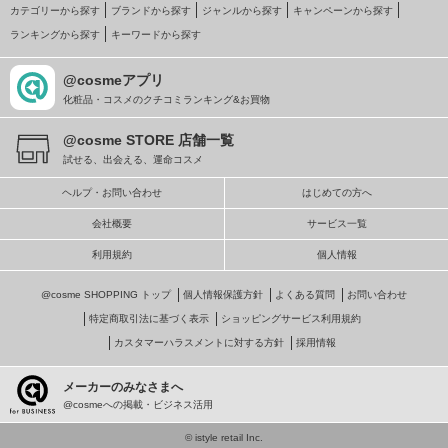
カテゴリーから探す
ブランドから探す
ジャンルから探す
キャンペーンから探す
ランキングから探す
キーワードから探す
@cosmeアプリ
化粧品・コスメのクチコミランキング&お買物
@cosme STORE 店舗一覧
試せる、出会える、運命コスメ
ヘルプ・お問い合わせ
はじめての方へ
会社概要
サービス一覧
利用規約
個人情報
@cosme SHOPPING トップ
個人情報保護方針
よくある質問
お問い合わせ
特定商取引法に基づく表示
ショッピングサービス利用規約
カスタマーハラスメントに対する方針
採用情報
メーカーのみなさまへ
@cosmeへの掲載・ビジネス活用
© istyle retail Inc.