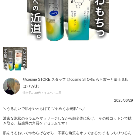
@cosme STORE スタッフ @cosme STORE ららぽーと富士見店
はせがわ
混合肌 / 30代 / イエベ / 二重
2025/06/29
＼うるおいで肌をやわらげて ツヤめく水光肌*へ／
濃密な泡状のセラムをマッサージしながら顔全体に広げ、 その後コットンで拭
き取る、新感覚の角質ケアセラムです！
肌をうるおいでやわらげながら、不要な角質をオフできるので もっちりつるん