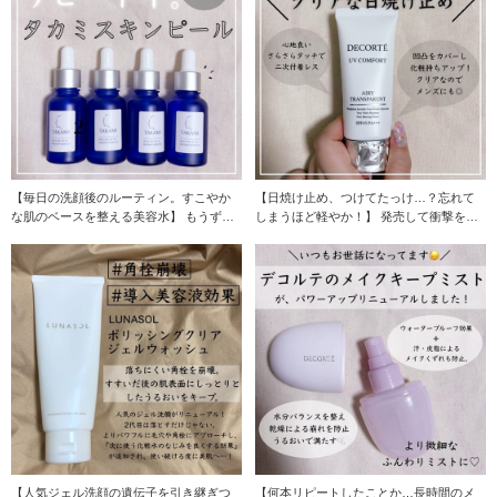
【毎日の洗顔後のルーティン。すこやか
【日焼け止め、つけてたっけ…？忘れて
な肌のベースを整える美容水】 もうずっ
しまうほど軽やか！】 発売して衝撃を受
と続けて使って
けました。 長
【人気ジェル洗顔の遺伝子を引き継ぎつ
【何本リピートしたことか…長時間のメ