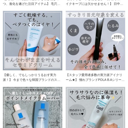
つ、進化を遂げた注目アイテム】 毛穴の
イクキープには欠かせません！】 日中の
目立ちやごわつ
乾燥もメイク崩
【優しく、でもしっかりうるおす実力
【スタッフ愛用者多数の実力派アイクリ
派！】 今まで色々な韓国ブランドのスキ
ーム★】 憧れブランドPOLA B.Aシリーズ
ンケアを試してき
のアイ