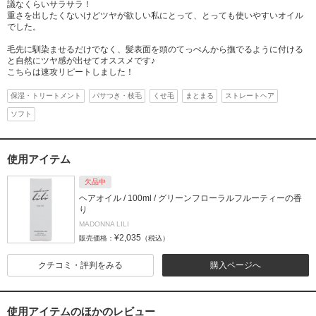
議なくらいサラサラ！
重さを出したくないけどツヤが欲しい私にとって、とっても使いやすいオイル
でした。
毛先に馴染ませるだけでなく、髪表面を頭のてっぺんから撫でるように付ける
と自然にツヤ感が出せてオススメです♪
こちらは速攻リピートしました！
保湿・トリートメント
パサつき・枝毛
くせ毛
まとまる
ストレートヘア
ソフト
使用アイテム
欠品中
ヘアオイル / 100ml / グリーンフローラルフルーティーの香
り
MADONNA LILI
¥2,035
販売価格：
（税込）
クチコミ・評判をみる
購入ページへ
使用アイテムのほかのレビュー