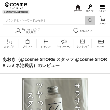
ログイン
メニュー
@
c
ブランド名・キーワードから探す
o
カート
s
m
Myショッピング
お気に入り
e
購入履歴
カテゴリ
ブランド
ジャンル
キャンペーン
ランキング
eGIFT
あおき（@cosme STORE スタッフ @cosme STOR
E ルミネ池袋店）のレビュー