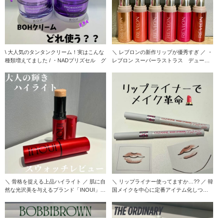
\ 大人気のタンタンクリーム！実はこんな
＼ レブロンの新作リップが優秀すぎ ／ ・
種類増えてました / ・NADプリズセル グ
レブロン スーパーラストラス デューイ
シャイ
＼ 骨格を捉える上品ハイライト ／ 肌に自
＼ リップライナー使ってますか…?? ／ 韓
然な光沢美を与えるブランド「INOUI」か
国メイクを中心に定番アイテム化しつつ
ら出
あるリッ