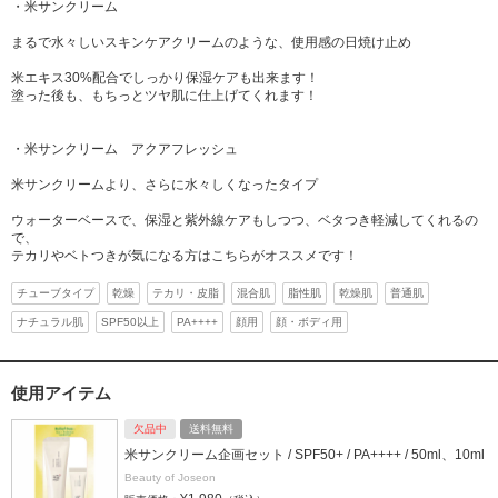
・米サンクリーム
まるで水々しいスキンケアクリームのような、使用感の日焼け止め
米エキス30%配合でしっかり保湿ケアも出来ます！
塗った後も、もちっとツヤ肌に仕上げてくれます！
・米サンクリーム アクアフレッシュ
米サンクリームより、さらに水々しくなったタイプ
ウォーターベースで、保湿と紫外線ケアもしつつ、ベタつき軽減してくれるの
で、
テカリやベトつきが気になる方はこちらがオススメです！
チューブタイプ
乾燥
テカリ・皮脂
混合肌
脂性肌
乾燥肌
普通肌
ナチュラル肌
SPF50以上
PA++++
顔用
顔・ボディ用
使用アイテム
欠品中
送料無料
米サンクリーム企画セット / SPF50+ / PA++++ / 50ml、10ml
Beauty of Joseon