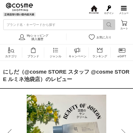
ログイン
メニュー
@
c
ブランド名・キーワードから探す
o
カート
s
m
Myショッピング
お気に入り
e
購入履歴
カテゴリ
ブランド
ジャンル
キャンペーン
ランキング
eGIFT
にしだ（@cosme STORE スタッフ @cosme STOR
E ルミネ池袋店）のレビュー