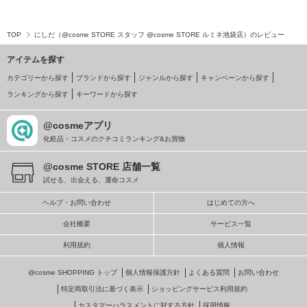
TOP
にしだ（@cosme STORE スタッフ @cosme STORE ルミネ池袋店）のレビュー
アイテムを探す
カテゴリーから探す
ブランドから探す
ジャンルから探す
キャンペーンから探す
ランキングから探す
キーワードから探す
@cosmeアプリ
化粧品・コスメのクチコミランキング&お買物
@cosme STORE 店舗一覧
試せる、出会える、運命コスメ
ヘルプ・お問い合わせ
はじめての方へ
会社概要
サービス一覧
利用規約
個人情報
@cosme SHOPPING トップ
個人情報保護方針
よくある質問
お問い合わせ
特定商取引法に基づく表示
ショッピングサービス利用規約
カスタマーハラスメントに対する方針
採用情報