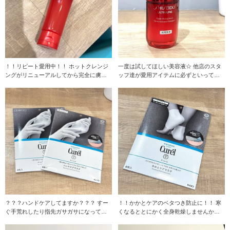
！！リピート愛用中！！ ホットクレンジ
一度は試してほしい美容液☆ 他店のスタ
ングがリニューアルしてから完全に虜で
ッフ達が愛用アイテムに必ずといってい
す…☆ 私は
いほどあげてく
？？？ハンドケアしてますか？？？ すー
！！かかとケアのベタつき防止に！！ 寒
ぐ手荒れしたり指先ガサガサになってし
くなるととにかく全身乾燥しませんか？
まうので常に
私は顔よりも