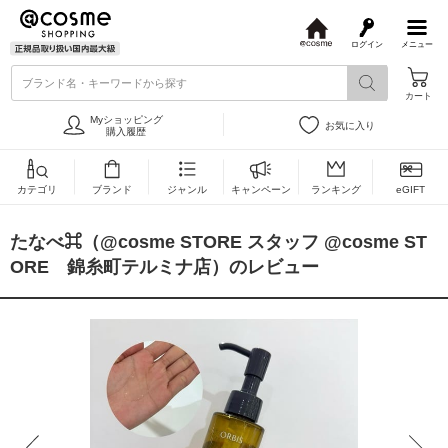
ログイン
メニュー
@
c
ブランド名・キーワードから探す
o
カート
s
m
Myショッピング
お気に入り
e
購入履歴
カテゴリ
ブランド
ジャンル
キャンペーン
ランキング
eGIFT
たなべ⌘（@cosme STORE スタッフ @cosme ST
ORE 錦糸町テルミナ店）のレビュー