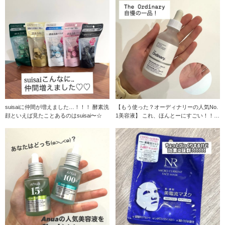
suisaiに仲間が増えました…！！！ 酵素洗
【もう使った？オーディナリーの人気No.
顔といえば見たことあるのはsuisai〜☆
1美容液】 これ、ほんとーにすごい！！
オーディ