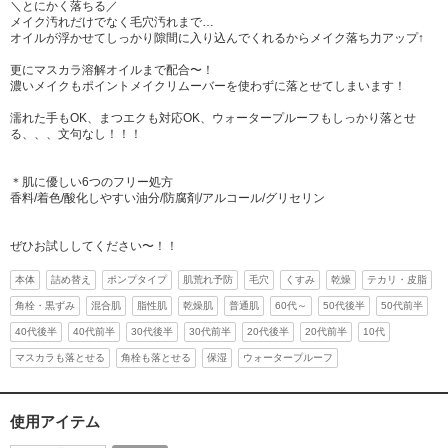
＼とにかく落ちる／
メイク汚れだけでなく毛穴汚れまで…
オイルが浮かせてしっかり隙間に入り込んでくれるからメイク落ち力アップ↑
更にマスカラ溶解オイルまで配合〜！
濃いメイクもポイントメイクリムーバーを使わずに落とせてしまいます！
濡れた手もOK、まつエクも対応OK、ウォータープルーフもしっかり落とせ
る、、、文句なし！！！
＊肌に優しい6つのフリー処方
香料/着色/酸化しやすい油分/防腐剤/アルコール/グリセリン
ぜひお試ししてください〜！！
本体
詰め替え
ポンプタイプ
肌荒れ予防
毛穴
くすみ
乾燥
テカリ・皮脂
角栓・黒ずみ
混合肌
脂性肌
乾燥肌
普通肌
60代～
50代後半
50代前半
40代後半
40代前半
30代後半
30代前半
20代後半
20代前半
10代
マスカラも落とせる
角栓も落とせる
保湿
ウォータープルーフ
使用アイテム