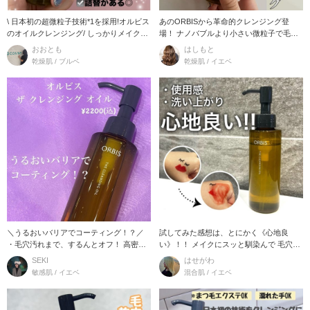
\ 日本初の超微粒子技術*1を採用!オルビス
あのORBISから革命的クレンジング登
のオイルクレンジング/ しっかりメイクは
場！ ナノバブルより小さい微粒子で毛穴
もち
の奥まで入
おおとも
はしもと
乾燥肌 / ブルベ
乾燥肌 / イエベ
＼うるおいバリアでコーティング！？／
試してみた感想は、とにかく《心地良
・毛穴汚れまで、するんとオフ！ 高密着
い》！！ メイクにスッと馴染んで 毛穴の
オイルがメイ
汚れまでスピ
SEKI
はせがわ
敏感肌 / イエベ
混合肌 / イエベ