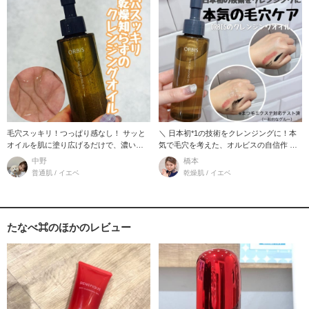
毛穴スッキリ！つっぱり感なし！ サッと
＼ 日本初*1の技術をクレンジングに！本
オイルを肌に塗り広げるだけで、濃いメ
気で毛穴を考えた、オルビスの自信作 ／
イクも一緒で馴
乾燥が気
中野
橋本
普通肌 / イエベ
乾燥肌 / イエベ
たなべ⌘のほかのレビュー