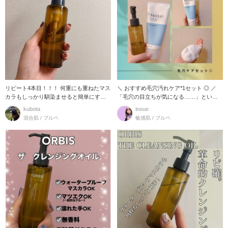
リピート4本目！！！ 何重にも重ねたマス
＼ おすすめ毛穴汚れケア*1セット ◎ ／
カラもしっかり馴染ませると簡単にする
「毛穴の目立ちが気になる……」という
んっ！とオフ
時にぜひ
kubota
inoue
混合肌 / ブルベ
敏感肌 / ブルベ