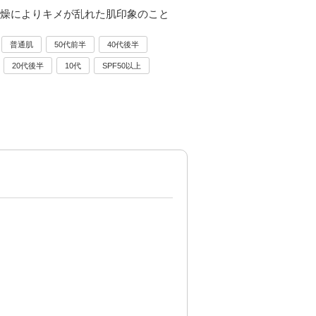
2 乾燥によりキメが乱れた肌印象のこと
普通肌
50代前半
40代後半
20代後半
10代
SPF50以上