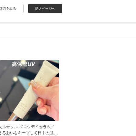
評判をみる
購入ページへ
＼ルナソル グロウデイセラム／
うるおいをキープして日中の肌を