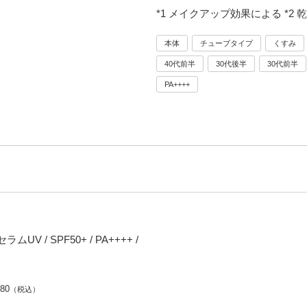
*1 メイクアップ効果による *
本体
チューブタイプ
くすみ
40代前半
30代後半
30代前半
PA++++
UV / SPF50+ / PA++++ /
280
（税込）