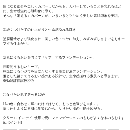
気になる部分を美しくカバーしながらも、カバーしていることを忘れるほど
に、生命感溢れる肌印象に導く。
そんな「消える」カバー力が、いきいきとツヤめく美しい素肌印象を実現。
②続くつけたての仕上がりと生命感溢れる輝き
塗膜構造がより強化され、美しい色・ツヤに加え、みずみずしさまでをもキー
プする仕上がり。
③肌にうるおいを与えて「ケア」するファンデーションへ
長時間うるおいキープ。
乾燥による小ジワを目立たなくする※美容液ファンデーション。
落とした後までうるおい感のある設計で、生命感溢れる素肌へと導きます。
※効能評価試験済み
④なりたい肌で選べる10色
肌の色に合わせて選ぶだけではなく、もっと色選びを自由に。
溶け込むように素肌に馴染むから、なりたい肌の可能性広がる。
クリーム イン デイII使用で更にファンデーションのもちがよくなるのもおすす
めポイント‼︎