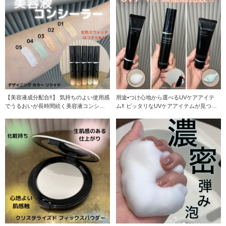
【美容液成分配合‼︎】 気持ちのよい使用感
用途•つけ心地から選べるUVケアアイテ
でうるおいが長時間続く美容液コンシー
ム‼︎ ピッタリなUVケアアイテムが見つか
ラー 2
るはず!!