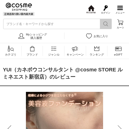
ログイン
メニュー
@
c
ブランド名・キーワードから探す
o
カート
s
m
Myショッピング
お気に入り
e
購入履歴
カテゴリ
ブランド
ジャンル
キャンペーン
ランキング
eGIFT
YUI（カネボウコンサルタント @cosme STORE ル
ミネエスト新宿店）のレビュー