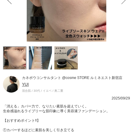
カネボウコンサルタント @cosme STORE ルミネエスト新宿店
YUI
混合肌 / 30代 / イエベ / 奥二重
2025/09/29
「消える」カバー力で、なりたい素肌を超えていく。
生命感溢れるライブリーな肌印象に導く美容液ファンデーション。
【おすすめポイント‼︎】
①カバーするほどに素肌を美しく引き立てる