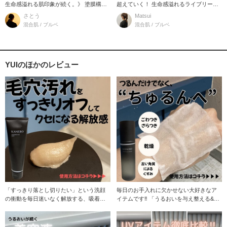
生命感溢れる肌印象が続く。》 塗膜構造
超えていく！ 生命感溢れるライブリーな
がより強化さ
肌印象に導く 美
さとう
Matsui
混合肌 / ブルベ
混合肌 / ブルベ
YUIのほかのレビュー
「すっきり落とし切りたい」という洗顔
毎日のお手入れに欠かせない大好きなア
の衝動を毎日迷いなく解放する、吸着磨
イテムです‼︎ 「うるおいを与え整える&取
き上げ洗顔。 【
り去る」ダブ