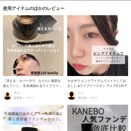
使用アイテムのほかのレビュー
「消える」カバー力で、なりたい素肌を
カネボウ ピンクアイテムでメイクしてみ
超えていく。 生命感溢れるライブリーな
ました ●ライブリースキン ウェアII 125 P
肌印象に導く美容
平山
たぐ
普通肌 / イエベ
混合肌 / ブルベ