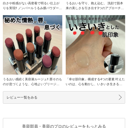
白さや粉感がない高密着で明るい仕上が
うるおいを守り、抱え込む。 洗顔で肌本
りを実現‼︎ ノンパールうるみ膜パウダー
来の美しさを引き出す3つのアプローチ‼︎
で、粉なのに
ポイント
うるおい感続く美容液ルージュ‼︎ 唇そのも
「幸せ肌印象」構成する4つの要素 叶えた
のが息づくような、心地よいブリージン
いのは、心を動かし、いきいき生きる人
グマット仕
の、幸せ肌印象
レビュー一覧をみる
美容部員・美容のプロのレビューをもっとみる