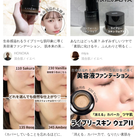
生命感溢れるライブリーな肌印象に導く
あなたはどっち派？ みずみずしいツヤで
美容液ファンデーション。 肌本来の美し
「素肌に化ける※」 ふんわりと明るく
さは引き立てて
「素肌、晴れわた
HONOKA
miya
混合肌 / イエベ
混合肌 / イエベ
《カバーしていることを忘れるほどに、
「消える」カバー力で、なりたい素肌を