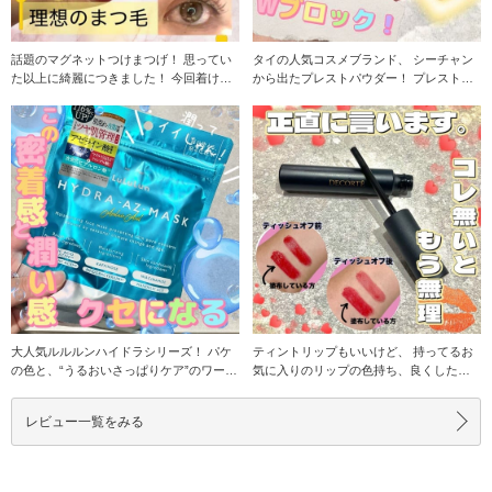
話題のマグネットつけまつげ！ 思ってい
タイの人気コスメブランド、 シーチャン
た以上に綺麗につきました！ 今回着けた
から出たプレストパウダー！ プレストタ
のは14のフォ
イプのコン
大人気ルルルンハイドラシリーズ！ パケ
ティントリップもいいけど、 持ってるお
の色と、“うるおいさっぱりケア”のワード
気に入りのリップの色持ち、良くしたく
に惹かれて購
ないですか？
レビュー一覧をみる