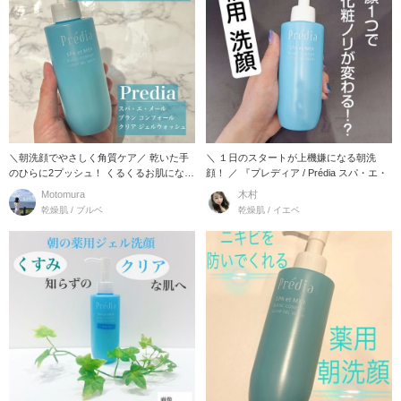
＼朝洗顔でやさしく角質ケア／ 乾いた手
＼ １日のスタートが上機嫌になる朝洗
のひらに2プッシュ！ くるくるお肌になじ
顔！ ／ 『プレディア / Prédia スパ・エ・
ませて洗
Motomura
木村
乾燥肌 / ブルベ
乾燥肌 / イエベ