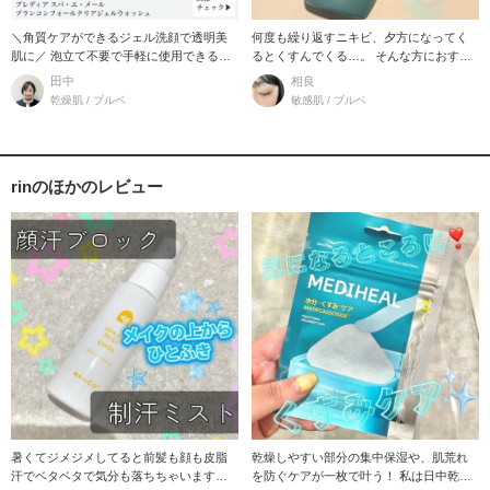
＼角質ケアができるジェル洗顔で透明美
何度も繰り返すニキビ、夕方になってく
肌に／ 泡立て不要で手軽に使用できる薬
るとくすんでくる…。 そんな方におすす
用洗顔です！
めの洗顔をご紹
田中
相良
乾燥肌 / ブルベ
敏感肌 / ブルベ
rinのほかのレビュー
暑くてジメジメしてると前髪も顔も皮脂
乾燥しやすい部分の集中保湿や、肌荒れ
汗でベタベタで気分も落ちちゃいますよ
を防ぐケアが一枚で叶う！ 私は日中乾燥