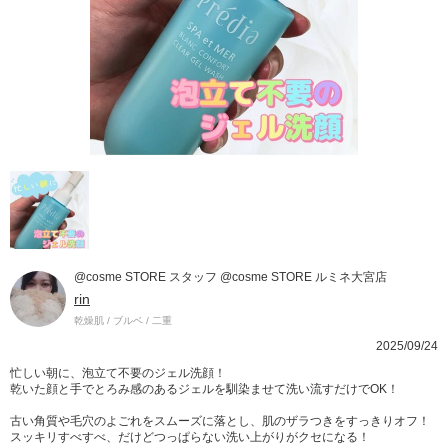
@cosme STORE スタッフ @cosme STORE ルミネ大宮店
rin
乾燥肌 / ブルベ / 二重
2025/09/24
忙しい朝に、泡立て不要のジェル洗顔！
乾いた顔と手でとろみ感のあるジェルを馴染ませて洗い流すだけでOK！
古い角質や毛穴のよごれをスムーズに落とし、肌のザラつきをすっきりオフ！
スッキリすべすべ、だけどつっぱらない洗い上がりがクセになる！