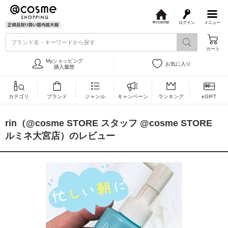
ログイン
メニュー
@
c
ブランド名・キーワードから探す
o
カート
s
m
Myショッピング
お気に入り
e
購入履歴
カテゴリ
ブランド
ジャンル
キャンペーン
ランキング
eGIFT
rin（@cosme STORE スタッフ @cosme STORE
ルミネ大宮店）のレビュー