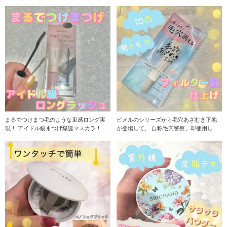
ね↓ 日中のそん
でメイク崩れし
まるでつけまつ毛のような束感ロング実
ピメルのシリーズから毛穴あざむき下地
現！ アイドル級まつげ爆誕マスカラ！ 湿
が登場して、 自称毛穴警察、即使用しま
気と暑さに強
した！ 気にな