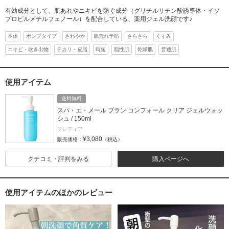
有効成分として、肌あれやニキビを防ぐ成分（グリチルリチン酸誘導体・イソ
プロピルメチルフェノール）を配合している、薬用ジェル洗顔です♪
本体
ポンプタイプ
さわやか
肌荒れ予防
さらさら
くすみ
ニキビ・吹き出物
テカリ・皮脂
時短
脂性肌
乾燥肌
普通肌
使用アイテム
送料無料
スパ・エ・メール ブラン コンフォール クリア ジェルウォッ
シュ / 150ml
プレディア
¥3,080
販売価格：
（税込）
クチコミ・評判をみる
購入ページへ
使用アイテムのほかのレビュー