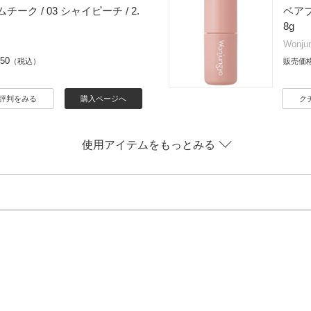
ーク / 03 シャイピーチ / 2.
ベアブ
8g
Wonju
650
（税込）
販売価
評判をみる
購入ページへ
ク
使用アイテムをもっとみる