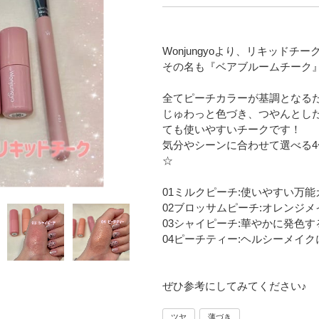
Wonjungyoより、リキッドチ
その名も『ベアブルームチーク
全てピーチカラーが基調となるた
じゅわっと色づき、つやんとし
ても使いやすいチークです！
気分やシーンに合わせて選べる4
☆
01ミルクピーチ:使いやすい万能
02ブロッサムピーチ:オレンジ
03シャイピーチ:華やかに発色
04ピーチティー:ヘルシーメイ
ぜひ参考にしてみてください♪
ツヤ
薄づき