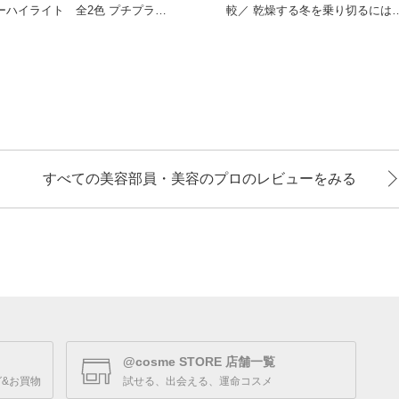
ーハイライト 全2色 プチプラの
較／ 乾燥する冬を乗り切るにはク
ハイライトとい
リームが必須！ コス
すべての美容部員・美容のプロのレビューをみる
@cosme STORE 店舗一覧
&お買物
試せる、出会える、運命コスメ