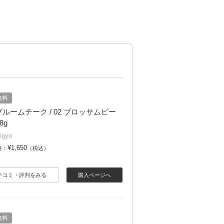
無料
ルームチーク / 02 ブロッサムピー
.8g
ngyo
¥1,650
格：
（税込）
チコミ・評判をみる
購入ページへ
無料