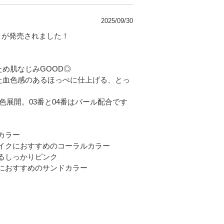
2025/09/30
ークが発売されました！
』
め肌なじみGOOD◎
た血色感のあるほっぺに仕上げる、とっ
色展開。03番と04番はパール配合です
カラー
メイクにおすすめのコーラルカラー
するしっかりピンク
クにおすすめのサンドカラー