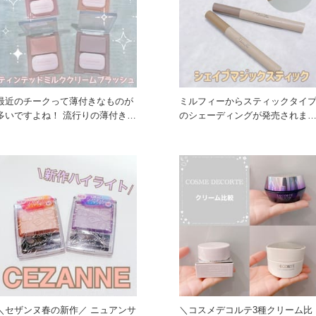
最近のチークって薄付きなものが
ミルフィーからスティックタイ
多いですよね！ 流行りの薄付きで
のシェーディングが発売されま
透明感アップ間違いなしのチー
た！！ 反対側にはぼかせるパ
＼セザンヌ春の新作／ ニュアンサ
＼コスメデコルテ3種クリーム比