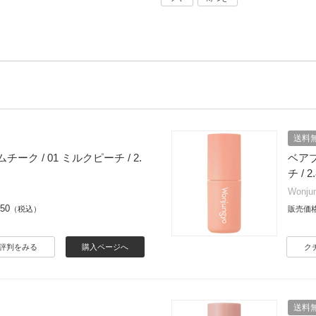
送料
ーク / 01 ミルクピーチ / 2.
ベアブ
チ / 2
Wonju
650
（税込）
販売価
評判をみる
購入ページへ
ク
送料