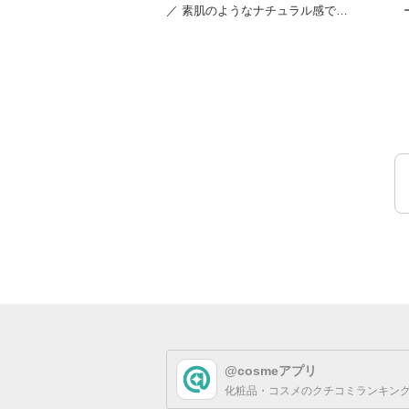
／ 素肌のようなナチュラル感で、
自然にトーンアップ！
@cosmeアプリ
化粧品・コスメのクチコミランキング