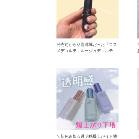
発売前から話題沸騰だった「コス
メデコルテ ルージュデコルテ
クリームグロウ」のイエベさん向
＼新色追加☆透明感爆上がり下地