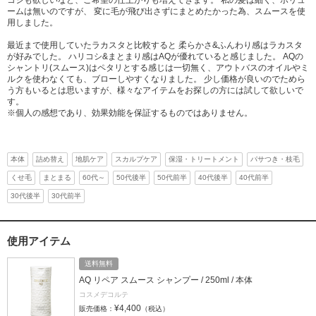
コシも欲しいなど、ご希望の仕上がりも増えてきます。 私の髪は細く、ボリュ
ームは無いのですが、 変に毛が飛び出さずにまとめたかった為、スムースを使
用しました。
最近まで使用していたラカスタと比較すると 柔らかさ&ふんわり感はラカスタ
が好みでした。 ハリコシ&まとまり感はAQが優れていると感じました。 AQの
シャントリ(スムース)はペタリとする感じは一切無く、アウトバスのオイルやミ
ルクを使わなくても、ブローしやすくなりました。 少し価格が良いのでためら
う方もいるとは思いますが、様々なアイテムをお探しの方には試して欲しいで
す。
※個人の感想であり、効果効能を保証するものではありません。
本体
詰め替え
地肌ケア
スカルプケア
保湿・トリートメント
パサつき・枝毛
くせ毛
まとまる
60代～
50代後半
50代前半
40代後半
40代前半
30代後半
30代前半
使用アイテム
送料無料
AQ リペア スムース シャンプー / 250ml / 本体
コスメデコルテ
¥4,400
販売価格：
（税込）