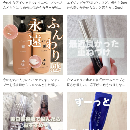
今の旬なアイシャドウ♪ イエベ、ブルベさ
エイジングケア*1したいけど、何から始め
んどちらにも 自分に似合うカラーが見つ
たら良いか分からないと言う方にGoodで
かる アイシ
す♪ 『
今のお気に入りのヘアケアです。シャン
◇マスカラに求める事 ①カールキープと
プーを流す時からツルツルとした感じが
長さが欲しい。 ②下瞼に色うつりしな
します。 髪を乾か
い。 ③マスクを