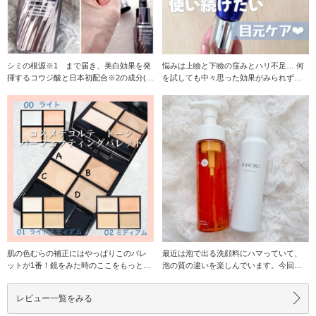
シミの根源※1 まで届き、美白効果を発
悩みは上瞼と下瞼の窪みとハリ不足… 何
揮するコウジ酸と日本初配合※2の成分(ナ
を試しても中々思った効果がみられず、
ツシロギクエ
エピステーム・ス
肌の色むらの補正にはやっぱりこのパレ
最近は泡で出る洗顔料にハマっていて、
ットが1番！鏡をみた時のここをもっとこ
泡の質の違いを楽しんでいます。今回は
うみせたいを叶え
人気の2品の泡洗顔
レビュー一覧をみる