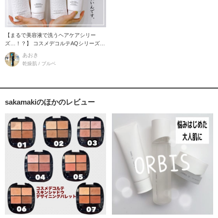
【まるで美容液で洗うヘアケアシリー
ズ…！？】 コスメデコルテAQシリーズか
らなんと！
あおき
乾燥肌 / ブルベ
sakamakiのほかのレビュー