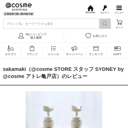
ログイン
メニュー
@
c
ブランド名・キーワードから探す
o
カート
s
m
Myショッピング
お気に入り
e
購入履歴
カテゴリ
ブランド
ジャンル
キャンペーン
ランキング
eGIFT
sakamaki（@cosme STORE スタッフ SYDNEY by
@cosme アトレ亀戸店）のレビュー