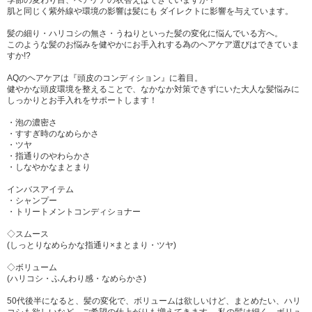
季節の変わり目、ヘアケアの衣替えはできていますか？
肌と同じく紫外線や環境の影響は髪にも ダイレクトに影響を与えています。
髪の細り・ハリコシの無さ・うねりといった髪の変化に悩んでいる方へ。
このような髪のお悩みを健やかにお手入れする為のヘアケア選びはできていま
すか!?
AQのヘアケアは『頭皮のコンディション』に着目。
健やかな頭皮環境を整えることで、なかなか対策できずにいた大人な髪悩みに
しっかりとお手入れをサポートします！
・泡の濃密さ
・すすぎ時のなめらかさ
・ツヤ
・指通りのやわらかさ
・しなやかなまとまり
インバスアイテム
・シャンプー
・トリートメントコンディショナー
◇スムース
(しっとりなめらかな指通り×まとまり・ツヤ)
◇ボリューム
(ハリコシ・ふんわり感・なめらかさ)
50代後半になると、髪の変化で、ボリュームは欲しいけど、まとめたい、ハリ