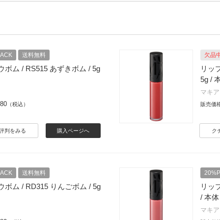
BACK
送料無料
欠品
ム / RS515 あずきボム / 5g
リップ
5g /
マキア
080
（税込）
販売価
評判をみる
購入ページへ
ク
BACK
送料無料
20%P
ム / RD315 りんごボム / 5g
リップ
/ 本体
マキア