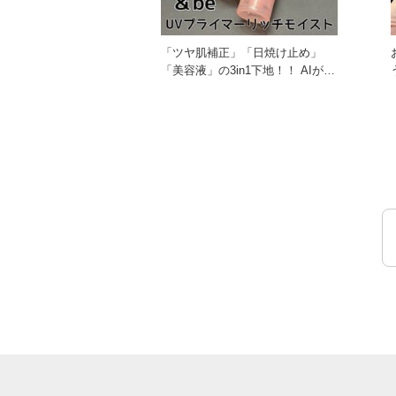
「ツヤ肌補正」「日焼け止め」
「美容液」の3in1下地！！ AIが導
き出した新ペプチドを