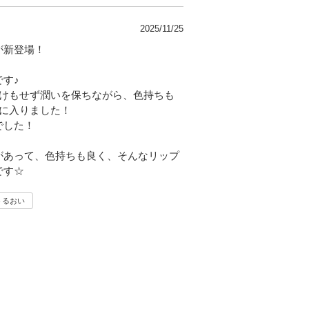
2025/11/25
が新登場！
す♪
むけもせず潤いを保ちながら、色持ちも
プに入りました！
でした！
があって、色持ちも良く、そんなリップ
です☆
うるおい