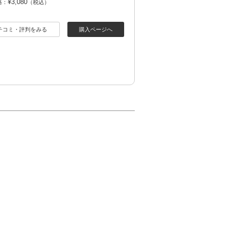
¥3,080
格：
（税込）
チコミ・評判をみる
購入ページへ