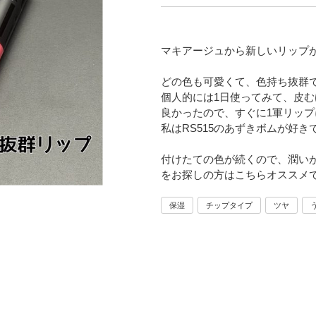
マキアージュから新しいリップ
どの色も可愛くて、色持ち抜群で
個人的には1日使ってみて、皮
良かったので、すぐに1軍リッ
私はRS515のあずきボムが好き
付けたての色が続くので、潤い
をお探しの方はこちらオススメ
保湿
チップタイプ
ツヤ