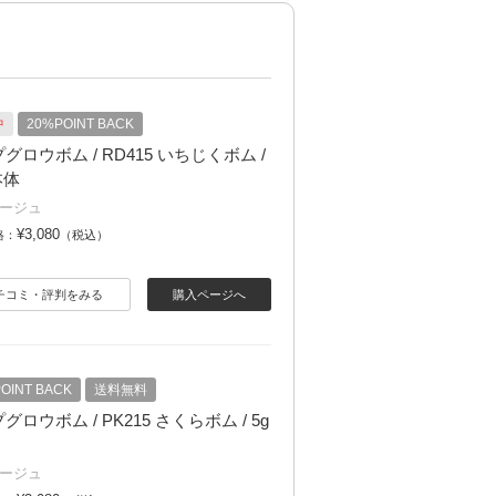
中
20%POINT BACK
グロウボム / RD415 いちじくボム /
 本体
ージュ
¥3,080
格：
（税込）
チコミ・評判をみる
購入ページへ
OINT BACK
送料無料
グロウボム / PK215 さくらボム / 5g
ージュ