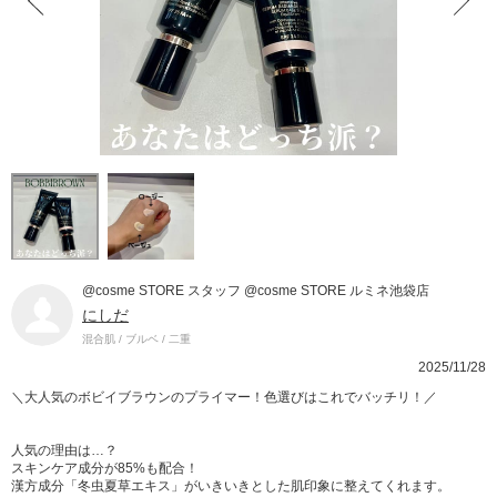
@cosme STORE スタッフ @cosme STORE ルミネ池袋店
にしだ
混合肌 / ブルベ / 二重
2025/11/28
＼大人気のボビイブラウンのプライマー！色選びはこれでバッチリ！／
人気の理由は…？
スキンケア成分が85%も配合！
漢方成分「冬虫夏草エキス」がいきいきとした肌印象に整えてくれます。