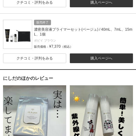
クチコミ・評判をみる
購入ページへ
販売終了
濃密美容液プライマーセット(ベージュ) / 40mL、7mL、15m
L、1個
ボビイ ブラウン
¥7,370
販売価格：
（税込）
クチコミ・評判をみる
購入ページへ
にしだのほかのレビュー