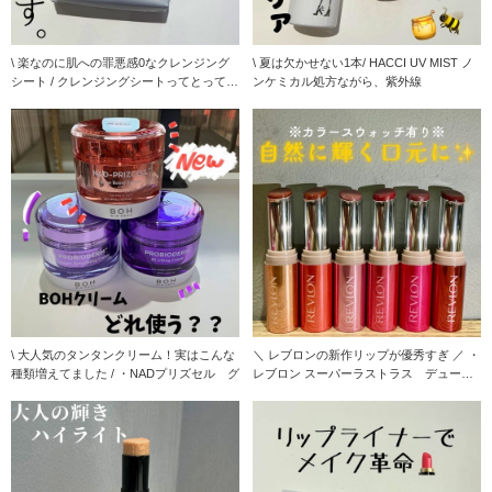
\ 楽なのに肌への罪悪感0なクレンジング
\ 夏は欠かせない1本/ HACCI UV MIST ノ
シート / クレンジングシートってとっても
ンケミカル処方ながら、紫外線
楽で
\ 大人気のタンタンクリーム！実はこんな
＼ レブロンの新作リップが優秀すぎ ／ ・
種類増えてました / ・NADプリズセル グ
レブロン スーパーラストラス デューイ
シャイ