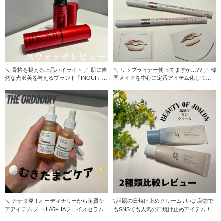
＼ 骨格を捉える上品ハイライト ／ 肌に自
＼ リップライナー使ってますか…?? ／ 韓
然な光沢美を与えるブランド「INOUI」か
国メイクを中心に定番アイテム化しつつ
ら出
あるリッ
＼ カナダ発！オーディナリーから角質ケ
\ 話題の日焼け止めクリーム / いま店舗で
アアイテム ／ ・LA5+HAフェイスセラム
もSNSでも人気の日焼け止めアイテム！