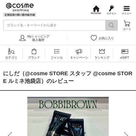
ログイン
メニュー
@
c
ブランド名・キーワードから探す
o
カート
s
m
Myショッピング
お気に入り
e
購入履歴
カテゴリ
ブランド
ジャンル
キャンペーン
ランキング
eGIFT
にしだ（@cosme STORE スタッフ @cosme STOR
E ルミネ池袋店）のレビュー