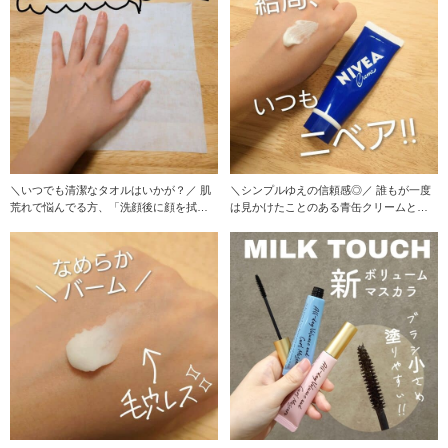
＼いつでも清潔なタオルはいかが？／ 肌
＼シンプルゆえの信頼感◎／ 誰もが一度
荒れで悩んでる方、「洗顔後に顔を拭く
は見かけたことのある青缶クリームとい
もの」から変
えばニベア！