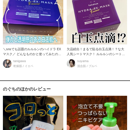
＼snsでも話題のルルルンのハイドラ EX
欠品続出！まるで貼る白玉点滴！？な大
マスク／ どんなものかと使ってみたので
人気シートマスク！ ルルルンのシートマ
すが…
スクか
tanigawa
suyama
乾燥肌 / イエベ
混合肌 / ブルベ
のぐちのほかのレビュー