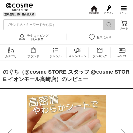
ログイン
メニュー
@
c
ブランド名・キーワードから探す
o
カート
s
m
Myショッピング
お気に入り
e
購入履歴
カテゴリ
ブランド
ジャンル
キャンペーン
ランキング
eGIFT
のぐち（@cosme STORE スタッフ @cosme STOR
E イオンモール高崎店）のレビュー