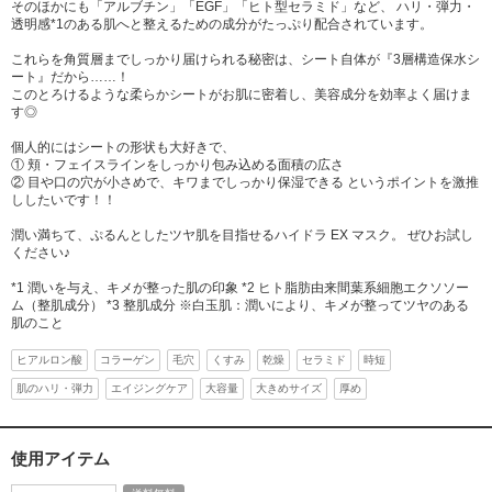
そのほかにも「アルブチン」「EGF」「ヒト型セラミド」など、 ハリ・弾力・
透明感*1のある肌へと整えるための成分がたっぷり配合されています。
これらを角質層までしっかり届けられる秘密は、シート自体が『3層構造保水シ
ート』だから……！
このとろけるような柔らかシートがお肌に密着し、美容成分を効率よく届けま
す◎
個人的にはシートの形状も大好きで、
① 頬・フェイスラインをしっかり包み込める面積の広さ
② 目や口の穴が小さめで、キワまでしっかり保湿できる というポイントを激推
ししたいです！！
潤い満ちて、ぷるんとしたツヤ肌を目指せるハイドラ EX マスク。 ぜひお試し
ください♪
*1 潤いを与え、キメが整った肌の印象 *2 ヒト脂肪由来間葉系細胞エクソソー
ム（整肌成分） *3 整肌成分 ※白玉肌：潤いにより、キメが整ってツヤのある
肌のこと
ヒアルロン酸
コラーゲン
毛穴
くすみ
乾燥
セラミド
時短
肌のハリ・弾力
エイジングケア
大容量
大きめサイズ
厚め
使用アイテム