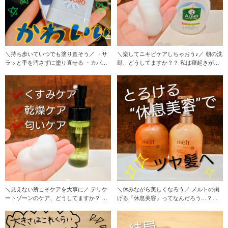
＼持ち歩いていつでも塗り直そう／ ・サ
＼楽してニキビケアしちゃおう♪／ 朝の洗
ラッと手を汚さずに塗り直せる ・カバン
顔、どうしてますか？？ 私は寝起きがど
が小さくても
うにも悪い
＼見えない所こそケアを大事に／ デリケ
＼休みながら美しくなろう／ メルトの掲
ートゾーンのケア、どうしてますか？ お
げる『休息美容』ってなんだろう…？と
風呂上がりの
調べてみたので