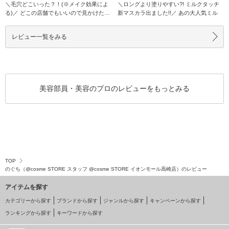
＼毛穴どこいった？！(※メイク効果によ
＼ロングより塗りやすい?! ミルクタッチ
る)／ どこの店舗でもいいので見かけたら
新マスカラ出ました!!／ あの大人気ミル
ぜひ一度テ
レビュー一覧をみる
美容部員・美容のプロのレビューをもっとみる
TOP
のぐち（@cosme STORE スタッフ @cosme STORE イオンモール高崎店）のレビュー
アイテムを探す
カテゴリーから探す
ブランドから探す
ジャンルから探す
キャンペーンから探す
ランキングから探す
キーワードから探す