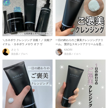
＼カネボウ クレンジング 比較！／ 比較ア
一日の終わりのご褒美クレンジングクリ
イテム ・カネボウ メロウ オフ ヴ
ーム。 贅沢なスキンケアクリームを思わ
せる厚
さとう
KAORI
混合肌 / ブルベ
混合肌 / イエベ