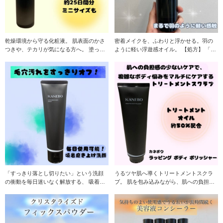
乾燥環境から守る化粧液。 肌表面のかさ
密着メイクを、ふわりと浮かせる。羽の
つきや、テカリが気になる方へ。 塗った
ように軽い浮遊感オイル。 【処方】 「リ
瞬間、配合保
リーシング
「すっきり落とし切りたい」という洗顔
うるツヤ肌へ導くトリートメントスクラ
の衝動を毎日迷いなく解放する、 吸着磨
ブ。 肌を包み込みながら、肌への負担感
き上げ洗顔。
なくクレンジン