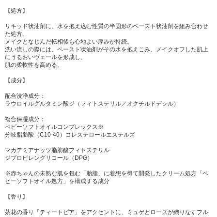
【処方】
リキッド状油剤に、水を抱え込む性質の半固形のペースト状油剤を組み合わせ
た処方。
メイクとなじんだ転相後も心地よい厚みが持続。
洗い流しの際には、ペースト状油剤がその水を抱えこみ、メイクオフした肌上
にうるおいヴェールを形成し、
肌の柔軟性を高める。
【成分】
配合洗浄成分：
ラウロイルグルタミン酸ジ（フィトステリル／オクチルドデシル）
複合保湿成分：
ベビーソフトオイルコンプレックス※
分岐脂肪酸（C10-40）コレステロールエステルズ
マカデミアナッツ脂肪酸フィトステリル
ジプロピレングリコール​（DPG）
※赤ちゃんの未熟な肌を包む「胎脂」に着想を得て開発したクリーム処方「ベ
ビーソフトオイル処方」を構成する成分
【香り】
茶花の香り「ティートピア」をアクセントに、ミュゲとローズが織りなすフル