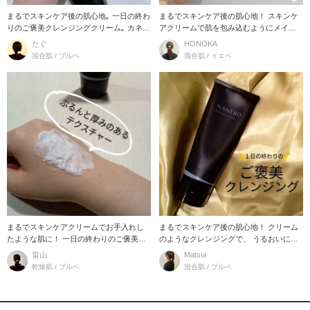
まるでスキンケア後の肌心地｡ 一日の終わ
まるでスキンケア後の肌心地！ スキンケ
りのご褒美クレンジングクリーム｡ カネボ
アクリームで肌を包み込むようにメイク
ウ
オフ。
たぐ
HONOKA
混合肌 / ブルベ
混合肌 / イエベ
まるでスキンケアクリームでお手入れし
まるでスキンケア後の肌心地！ クリーム
たような肌に！ 一日の終わりのご褒美ク
のようなクレンジングで、 うるおいに満
レンジングクリ
ちたふ
畠山
Matsui
乾燥肌 / ブルベ
混合肌 / ブルベ