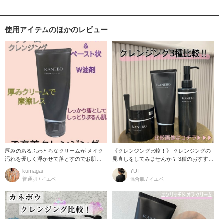
使用アイテムのほかのレビュー
厚みのあるふわとろなクリームが メイク
《クレンジング比較！》 クレンジングの
汚れを優しく浮かせて落とすのでお肌へ
見直しをしてみませんか？ 3種のおすすめ
の負担も感じませ
ポイント！
kumagai
YUI
普通肌 / イエベ
混合肌 / イエベ