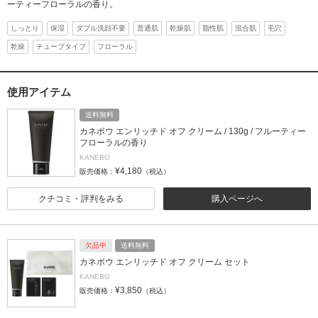
ーティーフローラルの香り。
しっとり
保湿
ダブル洗顔不要
普通肌
乾燥肌
脂性肌
混合肌
毛穴
乾燥
チューブタイプ
フローラル
使用アイテム
送料無料
カネボウ エンリッチド オフ クリーム / 130g / フルーティー
フローラルの香り
KANEBO
¥4,180
販売価格：
（税込）
クチコミ・評判をみる
購入ページへ
欠品中
送料無料
カネボウ エンリッチド オフ クリーム セット
KANEBO
¥3,850
販売価格：
（税込）