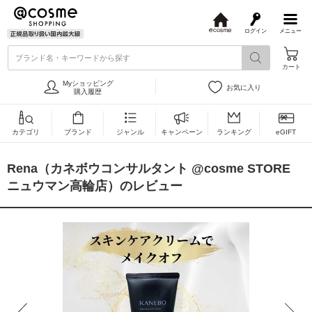
ログイン
メニュー
@
c
ブランド名・キーワードから探す
o
カート
s
m
Myショッピング
お気に入り
e
購入履歴
カテゴリ
ブランド
ジャンル
キャンペーン
ランキング
eGIFT
Rena（カネボウコンサルタント @cosme STORE
ニュウマン高輪店）のレビュー