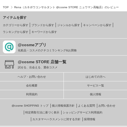
TOP
Rena（カネボウコンサルタント @cosme STORE ニュウマン高輪店）のレビュー
アイテムを探す
カテゴリーから探す
ブランドから探す
ジャンルから探す
キャンペーンから探す
ランキングから探す
キーワードから探す
@cosmeアプリ
化粧品・コスメのクチコミランキング&お買物
@cosme STORE 店舗一覧
試せる、出会える、運命コスメ
ヘルプ・お問い合わせ
はじめての方へ
会社概要
サービス一覧
利用規約
個人情報
@cosme SHOPPING トップ
個人情報保護方針
よくある質問
お問い合わせ
特定商取引法に基づく表示
ショッピングサービス利用規約
カスタマーハラスメントに対する方針
採用情報