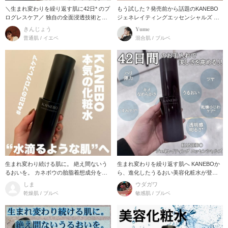
＼生まれ変わりを繰り返す肌に42日* のプ
もう試した？発売前から話題のKANEBO
ログレスケア／ 独自の全面浸透技術とマ
ジェネレイティングエッセンシャルズ 生
イクロサ
まれ変わ
きんじょう
𝐘𝐮𝐦𝐞
普通肌 / イエベ
混合肌 / ブルベ
生まれ変わり続ける肌に。 絶え間ないう
生まれ変わりを繰り返す肌へ KANEBOか
るおいを。 カネボウの胎脂着想成分をつ
ら、進化したうるおい美容化粧水が登
いに化粧水に
場！ 【ポ
しま
ウダガワ
乾燥肌 / ブルベ
敏感肌 / ブルベ