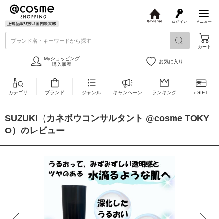
ログイン
メニュー
@
c
ブランド名・キーワードから探す
o
カート
s
m
Myショッピング
お気に入り
e
購入履歴
カテゴリ
ブランド
ジャンル
キャンペーン
ランキング
eGIFT
SUZUKI（カネボウコンサルタント @cosme TOKY
O）のレビュー