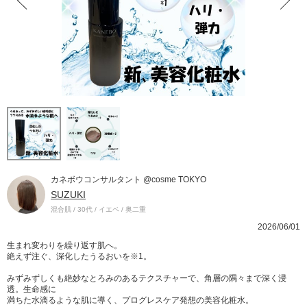
カネボウコンサルタント @cosme TOKYO
SUZUKI
混合肌 / 30代 / イエベ / 奥二重
2026/06/01
生まれ変わりを繰り返す肌へ。
絶えず注ぐ、深化したうるおいを※1。
みずみずしくも絶妙なとろみのあるテクスチャーで、角層の隅々まで深く浸
透。生命感に
満ちた水滴るような肌に導く、プログレスケア発想の美容化粧水。