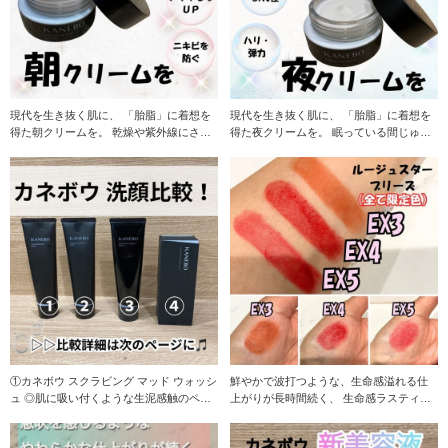
現代を生き抜く肌に、 「胎脂」に着想を
現代を生き抜く肌に、 「胎脂」に着想を
得た朝クリームを。 乾燥や紫外線にさら
得た夜クリームを。 眠っている間じゅう
される日中の
うるおいで包
①カネボウ スクラビング マッド ウォッシ
鮮やかで波打つような、生命感溢れる仕
ュ ◎肌に吸い付くような生泥感触のペー
上がりが長時間続く、 生命感ラスティン
ストが
グルージュ カネ