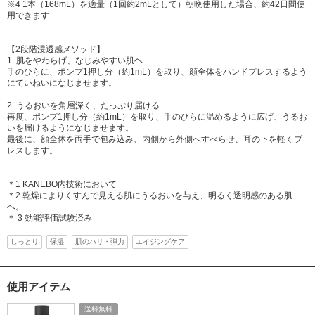
※4 1本（168mL）を適量（1回約2mLとして）朝晩使用した場合、約42日間使
用できます
【2段階浸透感メソッド】
1. 肌をやわらげ、なじみやすい肌ヘ
手のひらに、ポンプ1押し分（約1mL）を取り、顔全体をハンドプレスするよう
にていねいになじませます。
2. うるおいを角層深く、たっぷり届ける
再度、ポンプ1押し分（約1mL）を取り、手のひらに温めるように広げ、うるお
いを届けるようになじませます。
最後に、顔全体を両手で包み込み、内側から外側へすべらせ、耳の下を軽くプ
レスします。
＊1 KANEBO内技術において
＊2 乾燥によりくすんで見える肌にうるおいを与え、明るく透明感のある肌
へ。
＊ 3 効能評価試験済み
しっとり
保湿
肌のハリ・弾力
エイジングケア
使用アイテム
送料無料