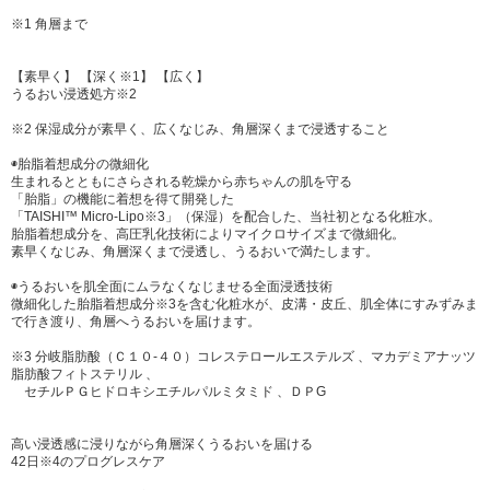
※1 角層まで
【素早く】 【深く※1】 【広く】
うるおい浸透処方※2
※2 保湿成分が素早く、広くなじみ、角層深くまで浸透すること
◉胎脂着想成分の微細化
生まれるとともにさらされる乾燥から赤ちゃんの肌を守る
「胎脂」の機能に着想を得て開発した
「TAISHI™ Micro-Lipo※3」（保湿）を配合した、当社初となる化粧水。
胎脂着想成分を、高圧乳化技術によりマイクロサイズまで微細化。
素早くなじみ、角層深くまで浸透し、うるおいで満たします。
◉うるおいを肌全面にムラなくなじませる全面浸透技術
微細化した胎脂着想成分※3を含む化粧水が、皮溝・皮丘、肌全体にすみずみま
で行き渡り、角層へうるおいを届けます。
※3 分岐脂肪酸（Ｃ１０-４０）コレステロールエステルズ 、マカデミアナッツ
脂肪酸フィトステリル 、
セチルＰＧヒドロキシエチルパルミタミド 、ＤＰG
高い浸透感に浸りながら角層深くうるおいを届ける
42日※4のプログレスケア