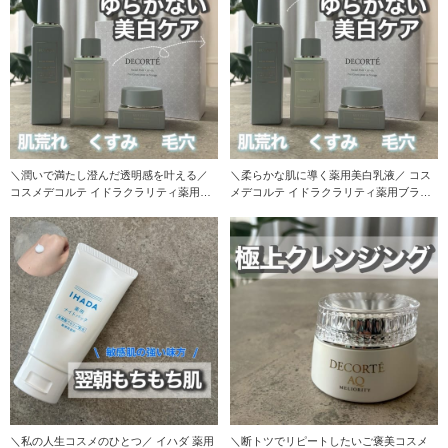
＼潤いで満たし澄んだ透明感を叶える／
＼柔らかな肌に導く薬用美白乳液／ コス
コスメデコルテ イドラクラリティ薬用ブ
メデコルテ イドラクラリティ薬用ブライ
ライトニング
トニング トリ
＼私の人生コスメのひとつ／ イハダ 薬用
＼断トツでリピートしたいご褒美コスメ