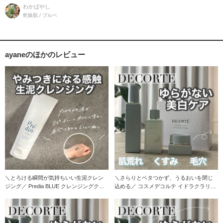
肌だから
わかばやし
乾燥肌 / ブルベ
ayaneのほかのレビュー
＼とろける瞬間が気持ちいい生泥クレン
＼さらりとベタつかず、うるおいを閉じ
ジング／ Predia BLUE クレンジングクレ
込める／ コスメデコルテ イドラクラリテ
イ
ィ薬用ブライ