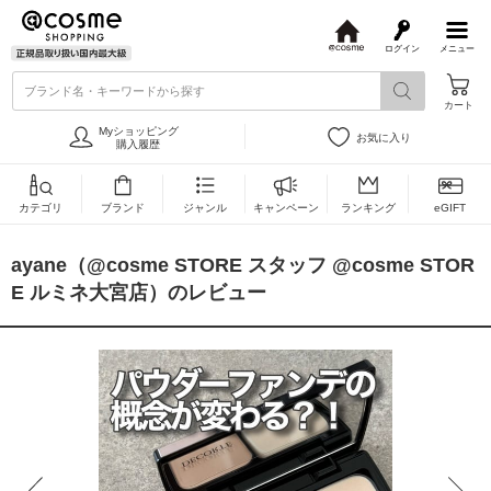
ログイン
メニュー
@
c
ブランド名・キーワードから探す
o
カート
s
m
Myショッピング
お気に入り
e
購入履歴
カテゴリ
ブランド
ジャンル
キャンペーン
ランキング
eGIFT
ayane（@cosme STORE スタッフ @cosme STOR
E ルミネ大宮店）のレビュー