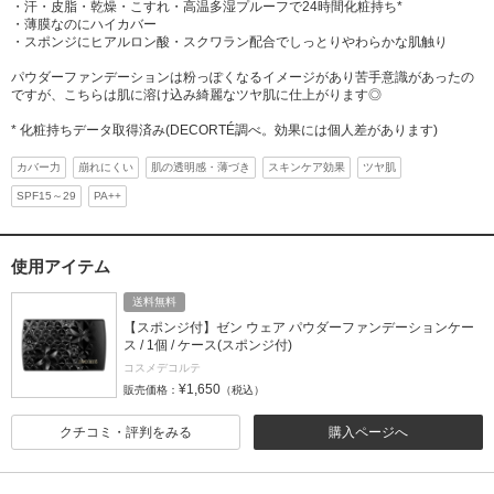
・汗・皮脂・乾燥・こすれ・高温多湿プルーフで24時間化粧持ち*
・薄膜なのにハイカバー
・スポンジにヒアルロン酸・スクワラン配合でしっとりやわらかな肌触り
パウダーファンデーションは粉っぽくなるイメージがあり苦手意識があったの
ですが、こちらは肌に溶け込み綺麗なツヤ肌に仕上がります◎
* 化粧持ちデータ取得済み(DECORTÉ調べ。効果には個人差があります)
カバー力
崩れにくい
肌の透明感・薄づき
スキンケア効果
ツヤ肌
SPF15～29
PA++
使用アイテム
送料無料
【スポンジ付】ゼン ウェア パウダーファンデーションケー
ス / 1個 / ケース(スポンジ付)
コスメデコルテ
¥1,650
販売価格：
（税込）
クチコミ・評判をみる
購入ページへ