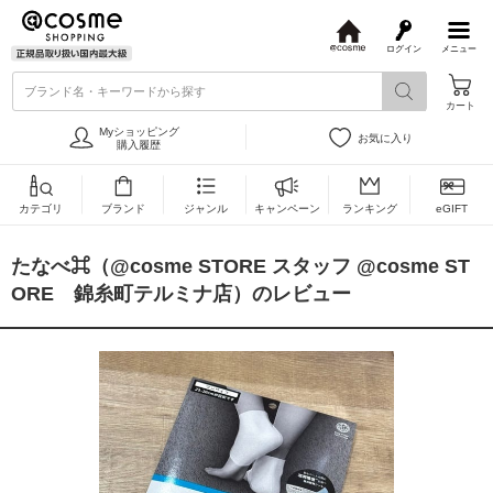
ログイン
メニュー
@
c
ブランド名・キーワードから探す
o
カート
s
m
Myショッピング
お気に入り
e
購入履歴
カテゴリ
ブランド
ジャンル
キャンペーン
ランキング
eGIFT
たなべ⌘（@cosme STORE スタッフ @cosme ST
ORE 錦糸町テルミナ店）のレビュー