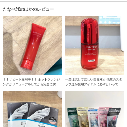
たなべ⌘のほかのレビュー
！！リピート愛用中！！ ホットクレンジ
一度は試してほしい美容液☆ 他店のスタ
ングがリニューアルしてから完全に虜で
ッフ達が愛用アイテムに必ずといってい
す…☆ 私は
いほどあげてく