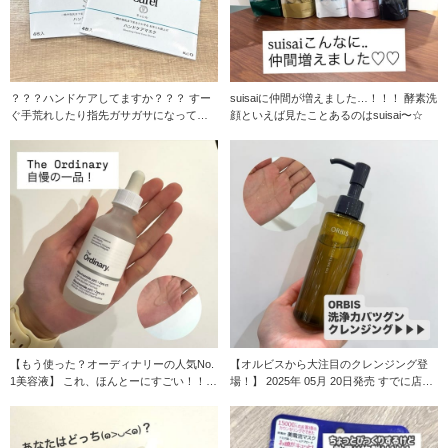
？？？ハンドケアしてますか？？？ すー
suisaiに仲間が増えました…！！！ 酵素洗
ぐ手荒れしたり指先ガサガサになってし
顔といえば見たことあるのはsuisai〜☆
まうので常に
【もう使った？オーディナリーの人気No.
【オルビスから大注目のクレンジング登
1美容液】 これ、ほんとーにすごい！！
場！】 2025年 05月 20日発売 すでに店頭
オーディ
で