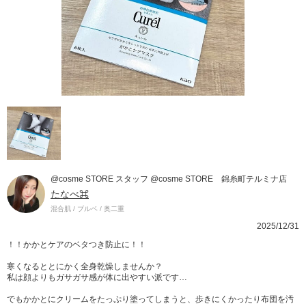
@cosme STORE スタッフ @cosme STORE 錦糸町テルミナ店
たなべ⌘
混合肌 / ブルベ / 奥二重
2025/12/31
！！かかとケアのベタつき防止に！！
寒くなるととにかく全身乾燥しませんか？
私は顔よりもガサガサ感が体に出やすい派です…
でもかかとにクリームをたっぷり塗ってしまうと、歩きにくかったり布団を汚