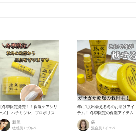
【冬季限定発売！！保湿ケアシリ
年に1度出会える冬のお助けアイ
】 ハチミツや、プロポリスエ
テム！ 冬季限定の保湿アイテム
キス、ミツロウ、ローヤ
ご紹介します。 私が毎年
新屋
袋
敏感肌 / ブルベ
混合肌 / イエベ