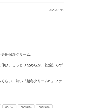
2026/01/19
全身用保湿クリーム。
で伸び、しっとりなめらか、乾燥知らず
。
くらい、熱い『越冬クリームn 』ファ
60代～
50代後半
50代前半