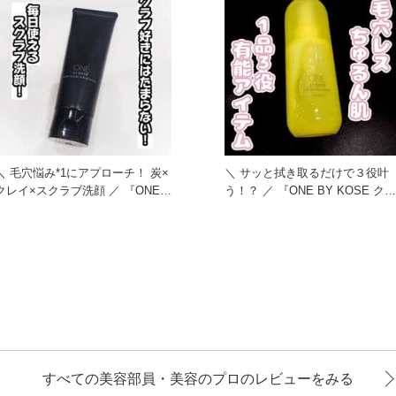
＼ 毛穴悩み*1にアプローチ！ 炭×
＼ サッと拭き取るだけで３役叶
クレイ×スクラブ洗顔 ／ 『ONE
う！？ ／ 『ONE BY KOSE クリ
BY KOSE
アピール セラム
すべての美容部員・美容のプロのレビューをみる