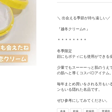
＼ 出会える季節が待ち遠しい／
『越冬クリームn 』
＊＊＊＊＊＊＊＊
冬季限定
顔にもボティにも使用ができる
少量でもスーーーっと肌のうえ
の肌へと導くコスパ◎アイテム
毎年まとめ買いをされる方もいる
ンもいる隠れた名品です。
ぜひ参考にしてみてください。
本体
乾燥
乾燥肌
普通肌