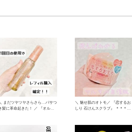
＼ まだツヤツヤさらさら…パサつ
＼ 魅せ肌のオトモ／ 『恋するお
き髪に革命起きた！ ／ 『オルビ
しり 石けんスクラブ』 ＊＊＊＊
ス エッセンスインヘアオ
＊＊＊＊ 〈スクラブ