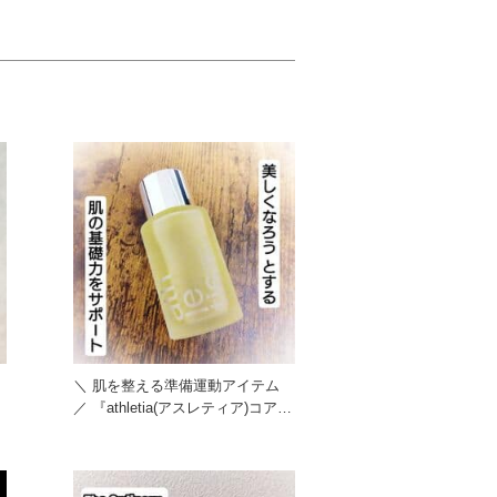
＼ 肌を整える準備運動アイテム
／ 『athletia(アスレティア)コアバ
ランス オイ