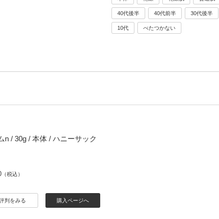
40代後半
40代前半
30代後半
10代
べたつかない
 / 30g / 本体 / ハニーサック
0
（税込）
評判をみる
購入ページへ