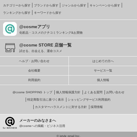
カテゴリーから探す
ブランドから探す
ジャンルから探す
キャンペーンから探す
ランキングから探す
キーワードから探す
@cosmeアプリ
化粧品・コスメのクチコミランキング&お買物
@cosme STORE 店舗一覧
試せる、出会える、運命コスメ
ヘルプ・お問い合わせ
はじめての方へ
会社概要
サービス一覧
利用規約
個人情報
@cosme SHOPPING トップ
個人情報保護方針
よくある質問
お問い合わせ
特定商取引法に基づく表示
ショッピングサービス利用規約
カスタマーハラスメントに対する方針
採用情報
メーカーのみなさまへ
@cosmeへの掲載・ビジネス活用
© istyle retail Inc.