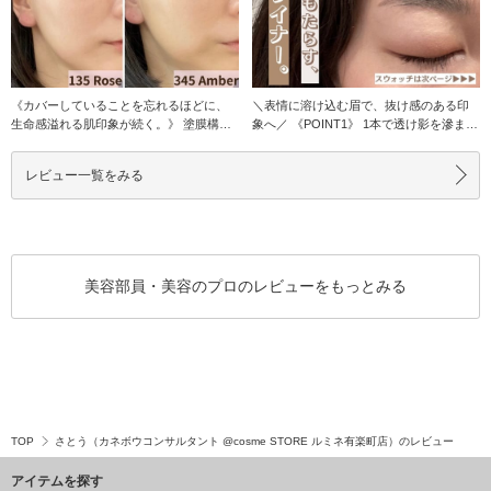
《カバーしていることを忘れるほどに、
＼表情に溶け込む眉で、抜け感のある印
生命感溢れる肌印象が続く。》 塗膜構造
象へ／ 《POINT1》 1本で透け影を滲ませ
がより強化さ
る使い
レビュー一覧をみる
美容部員・美容のプロのレビューをもっとみる
TOP
さとう（カネボウコンサルタント @cosme STORE ルミネ有楽町店）のレビュー
アイテムを探す