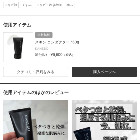
ニキビ跡
くすみ
ニキビ・吹き出物
赤み
使用アイテム
送料無料
スキン コンダクター / 60g
KANEBO
¥6,600
販売価格：
（税込）
クチコミ・評判をみる
購入ページへ
使用アイテムのほかのレビュー