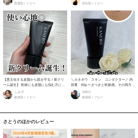
普通肌 / イエベ
混合肌 / イエベ
【悪玉化する皮脂から肌を守る！新クリ
＼カネボウ スキン コンダクター／ 内
ーム誕生】 乾燥にも皮脂にも悩む方にお
容量 60g ベタつきと乾燥感。その両方に
すすめのクリー
悩む、複
しみず
SAKU
敏感肌 / イエベ
敏感肌 / ブルベ
さとうのほかのレビュー