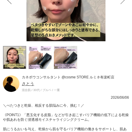
カネボウコンサルタント @cosme STORE ルミネ有楽町店
さとう
混合肌 / 30代 / ブルベ / 一重
2026/06/06
＼べたつきと乾燥、相反する肌悩みに今、挑む！／
《POINT1》「悪玉化する皮脂」などが引き起こすバリア機能の低下による乾燥
や肌あれを防ぐ浸透感モイスチャライジングクリーム。
肌にうるおいを与え、乾燥から肌を守るバリア機能の働きをサポートし、肌あ