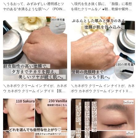
＼うるおって、みずみずしい透明感とツ
＼現代を生き抜く肌に、「胎脂」に着想
ヤのある“水滴るような肌”へ／ 《POINT
を得たクリームを／ ●朝... 乾燥や紫外線
1》 生
にさら
＼カネボウ クリーム イン デイが、カネボ
＼カネボウ クリーム イン ナイトが、カネ
ウ カネボウ クリーム イン デイⅡ 【医薬
ボウ カネボウ クリーム イン ナイトⅡ
部外
【医薬