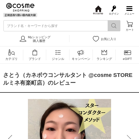
ログイン
メニュー
@
c
ブランド名・キーワードから探す
o
カート
s
m
Myショッピング
お気に入り
e
購入履歴
カテゴリ
ブランド
ジャンル
キャンペーン
ランキング
eGIFT
さとう（カネボウコンサルタント @cosme STORE
ルミネ有楽町店）のレビュー