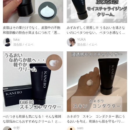
皮脂はその量だけでなく、皮脂中の不飽
みずみずしく浸透し※ うるおいを逃さな
和脂肪酸の割合が高まるにつれて「悪玉
いのにベタつかない。 ベタつき感なく、
化」し、肌のバリア
みずみずしく軽
fuka
YUKA
混合肌 / イエベ
混合肌 / イエベ
べたつきも乾燥も気になる！ そんな複雑
カネボウ スキン コンダクター 肌にう
な肌悩みにもおすすめなクリーム！ とに
るおいを与え、乾燥から肌を守るバリア
かくクリーム
機能の働きをサ
中野
sato