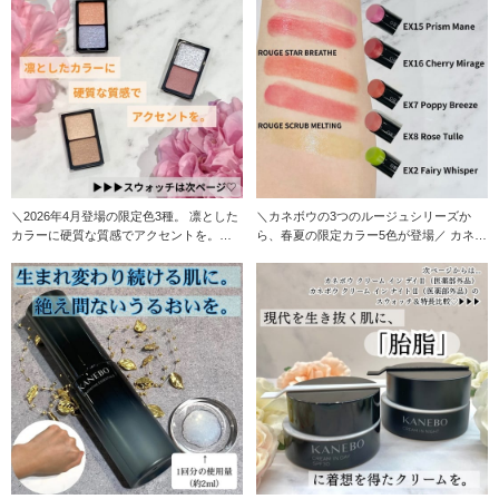
＼2026年4月登場の限定色3種。 凛とした
＼カネボウの3つのルージュシリーズか
カラーに硬質な質感でアクセントを。／ E
ら、春夏の限定カラー5色が登場／ カネボ
X1
ウ ルージュ