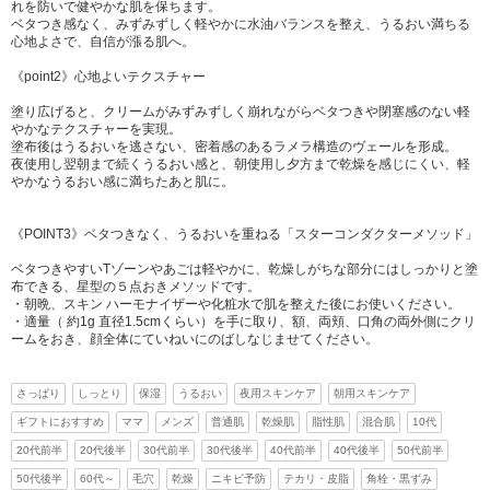
れを防いで健やかな肌を保ちます。
ベタつき感なく、みずみずしく軽やかに水油バランスを整え、うるおい満ちる
心地よさで、自信が漲る肌へ。
《point2》心地よいテクスチャー
塗り広げると、クリームがみずみずしく崩れながらベタつきや閉塞感のない軽
やかなテクスチャーを実現。
塗布後はうるおいを逃さない、密着感のあるラメラ構造のヴェールを形成。
夜使用し翌朝まで続くうるおい感と、朝使用し夕方まで乾燥を感じにくい、軽
やかなうるおい感に満ちたあと肌に。
《POINT3》ベタつきなく、うるおいを重ねる「スターコンダクターメソッド」
ベタつきやすいTゾーンやあごは軽やかに、乾燥しがちな部分にはしっかりと塗
布できる、星型の５点おきメソッドです。
・朝晩、スキン ハーモナイザーや化粧水で肌を整えた後にお使いください。
・適量（ 約1g 直径1.5cmくらい）を手に取り、額、両頬、口角の両外側にクリ
ームをおき、顔全体にていねいにのばしなじませてください。
さっぱり
しっとり
保湿
うるおい
夜用スキンケア
朝用スキンケア
ギフトにおすすめ
ママ
メンズ
普通肌
乾燥肌
脂性肌
混合肌
10代
20代前半
20代後半
30代前半
30代後半
40代前半
40代後半
50代前半
50代後半
60代～
毛穴
乾燥
ニキビ予防
テカリ・皮脂
角栓・黒ずみ