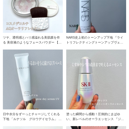
ツヤ、透明感とハリ感溢れる美肌膜を作
NARS史上初のトーンアップ下地 『ライ
る 美容液のようなフェースパウダー 【コ
トリフレクティングトーンアップヴェー
スメデコルテA
ル』 スキン
日中水分をずーっとチャージしてくれる
塗った瞬間から感動！圧倒的にまばゆ
下地 「ルナソル グロウデイセラム」 美
い、新レベルのオーラエッセンス 『ジェ
容液のよう
ノプティクス イ