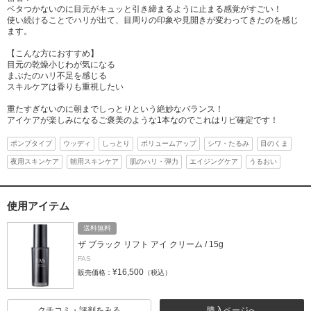
ベタつかないのに目元がキュッと引き締まるように止まる感覚がすごい！
使い続けることでハリが出て、目周りの印象や見開きが変わってきたのを感じ
ます。
【こんな方におすすめ】
目元の乾燥小じわが気になる
まぶたのハリ不足を感じる
スキルケアは香りも重視したい
重たすぎないのに朝までしっとりという絶妙なバランス！
アイケアが楽しみになるご褒美のような1本なのでこれはリピ確定です！
ポンプタイプ
ウッディ
しっとり
ボリュームアップ
シワ・たるみ
目のくま
夜用スキンケア
朝用スキンケア
肌のハリ・弾力
エイジングケア
うるおい
使用アイテム
送料無料
ザ ブラック リフト アイ クリーム / 15g
FAS
¥16,500
販売価格：
（税込）
クチコミ・評判をみる
購入ページへ