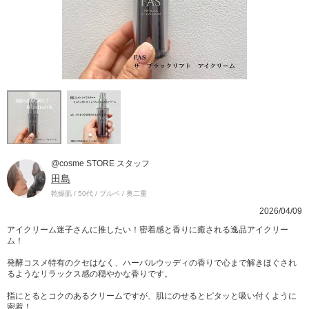
@cosme STORE スタッフ
田島
乾燥肌 / 50代 / ブルベ / 奥二重
2026/04/09
アイクリーム迷子さんに推したい！密着感と香りに癒される逸品アイクリー
ム！
発酵コスメ特有のクセはなく、ハーバルウッディの香りで心まで解きほぐされ
るようなリラックス感の穏やかな香りです。
指にとるとコクのあるクリームですが、肌にのせるとピタッと吸い付くように
密着！