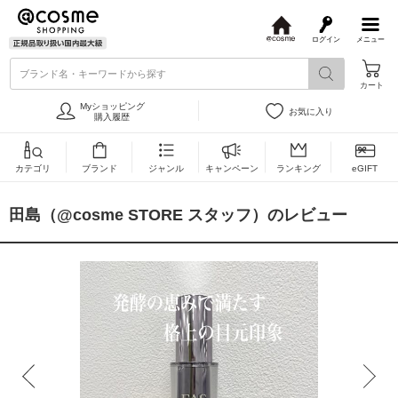
ログイン
メニュー
@
c
ブランド名・キーワードから探す
o
カート
s
m
Myショッピング
お気に入り
e
購入履歴
カテゴリ
ブランド
ジャンル
キャンペーン
ランキング
eGIFT
田島（@cosme STORE スタッフ）のレビュー