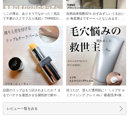
＼この厚み、ありそうでなかった！泡立
自然由来指数92％ みずみずしいうるおい
て不要のスクラブ入り洗顔／ THREEのス
が 角質層まですーーっとなじみます。 ベ
キンケア
タつかな
話題のリップはもう試されましたか？ ま
洗うたび、澄んだ透明肌に！ ＼イプサ ル
るでバナナを連想させる個性的で鮮やか
ミナイジング クレイ ex／ 吸着洗浄×保湿
なイエローバー
のダ
レビュー一覧をみる