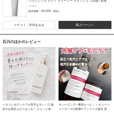
バランシング クリア クリーミー ウォッシュ / 100g / 本体
THREE
¥4,400
販売価格：
（税込）
クチコミ・評判をみる
購入ページへ
石川のほかのレビュー
ベタつくボディケアが苦手な方へ！◎ 最
今シーズンで一番良かった！！ チューン
近のお風呂上がりはこれ！ さらっと使え
メーカーズの角層ケアシリーズ誕生 原液
て夏にもち
を強みにし