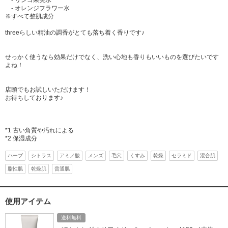
- リンゴ果実水
- オレンジフラワー水
※すべて整肌成分
threeらしい精油の調香がとても落ち着く香りです♪
せっかく使うなら効果だけでなく、洗い心地も香りもいいものを選びたいです
よね！
店頭でもお試しいただけます！
お待ちしております♪
*1 古い角質や汚れによる
*2 保湿成分
ハーブ
シトラス
アミノ酸
メンズ
毛穴
くすみ
乾燥
セラミド
混合肌
脂性肌
乾燥肌
普通肌
使用アイテム
送料無料