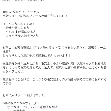
幸福感に満ちる！うるおい洗顔
threeの洗顔がリニューアル
泡立つタイプの洗顔フォームが新発売しました！
＜こんな方におすすめ＞
・乾燥が気になる方
・くすみ*1 が気になる方
・しっとり洗い上げたい方
ゼラニウム芳香蒸留水×アミノ酸セラミド*2 でうるおい満たす、濃密クリーム
洗顔料。
むっちりとした泡が手元で簡単にできちゃいます！
保湿成分を抱え込みながら、毛穴より小さい濃密な泡「天然マイクロ吸着泡処
方」によって毛穴の奥まで入り込んで、乾燥した古い角質を吸い上げくすみ要
因をオフします。
乾燥も気になるけど、ごわつきや毛穴詰まりのお悩みがある方に特におすすめ
です◎
お気に入りポイントは【香り！】
3種のボタニカルウォーター
- サッカロミセス／ハトムギ種子発酵液