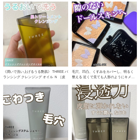
《潤いで洗い上げるうる艶肌》 THREE バ
毛穴、凹凸、くすみをカバーし、明るく
ランシング クレンジング オイル Ｎ ［皮
整える 近くで見ても人形のようにキメの
整った仕上がり