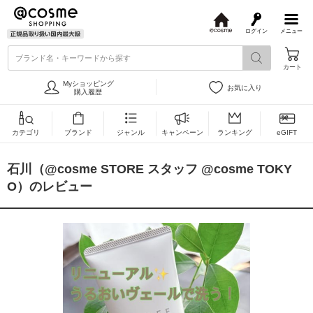
ログイン
メニュー
@
c
ブランド名・キーワードから探す
o
カート
s
m
Myショッピング
お気に入り
e
購入履歴
カテゴリ
ブランド
ジャンル
キャンペーン
ランキング
eGIFT
石川（@cosme STORE スタッフ @cosme TOKY
O）のレビュー