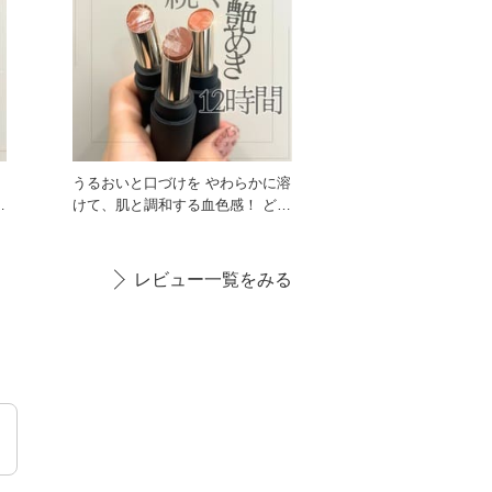
ら
うるおいと口づけを やわらかに溶
澄
けて、肌と調和する血色感！ どの
ような肌トーン、肌質も美
レビュー一覧をみる