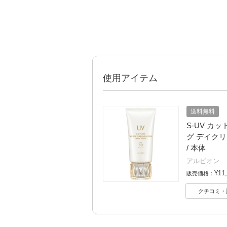
使用アイテム
送料無料
S-UV カ
グ デイクリーム 
/ 本体
アルビオン
¥11
販売価格：
クチコミ・