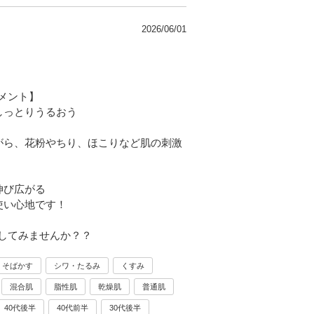
2026/06/01
メント】
しっとりうるおう
がら、花粉やちり、ほこりなど肌の刺激
伸び広がる
使い心地です！
してみませんか？？
そばかす
シワ・たるみ
くすみ
混合肌
脂性肌
乾燥肌
普通肌
40代後半
40代前半
30代後半