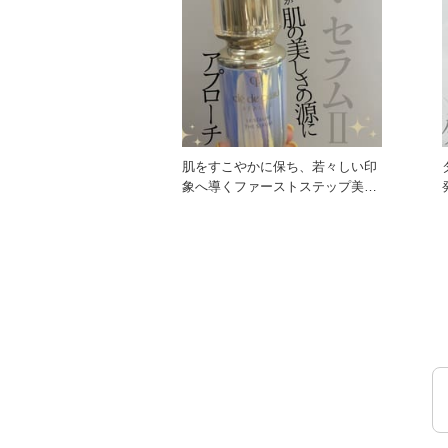
肌をすこやかに保ち、若々しい印
象へ導くファーストステップ美容
発。 
液。 まるで生まれ変わったよ