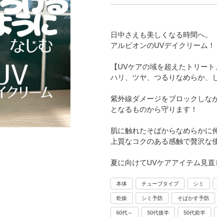
日中さえも美しくなる時間へ。
アルビオンのUVデイクリーム！
【UVケアの域を超えたトリート
ハリ、ツヤ、つるりなめらか、
紫外線ダメージをブロックしな
となるものから守ります！
肌に触れたそばからなめらかに
上質なコクのある感触で贅沢な
夏に向けてUVケアアイテム見直
本体
チューブタイプ
シミ
乾燥
シミ予防
そばかす予防
60代～
50代後半
50代前半