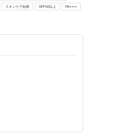
スキンケア効果
SPF50以上
PA++++