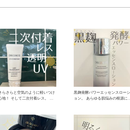
さらさらと空気のように軽いつけ
黒麹発酵パワーエッセンスロー
心地！ そして二次付着レス。 日
ョン。 あらゆる肌悩みの根源にア
常のあらゆるシーンでの二次
プローチ。 若々しい輝きに