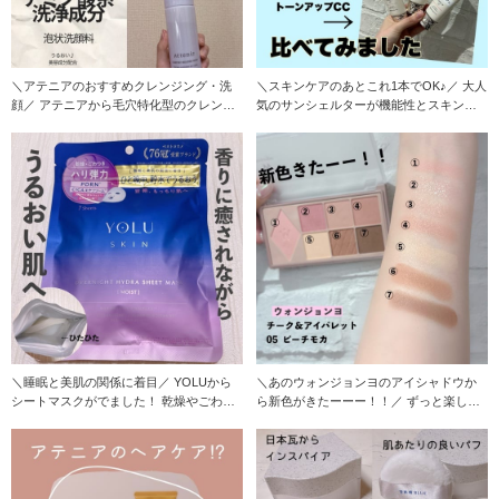
＼アテニアのおすすめクレンジング・洗
＼スキンケアのあとこれ1本でOK♪／ 大人
顔／ アテニアから毛穴特化型のクレンジ
気のサンシェルターが機能性とスキンケ
ングが発売し
ア効果を
＼睡眠と美肌の関係に着目／ YOLUから
＼あのウォンジョンヨのアイシャドウか
シートマスクがでました！ 乾燥やごわつ
ら新色がきたーーー！！／ ずっと楽しみ
きが
にしていた新色