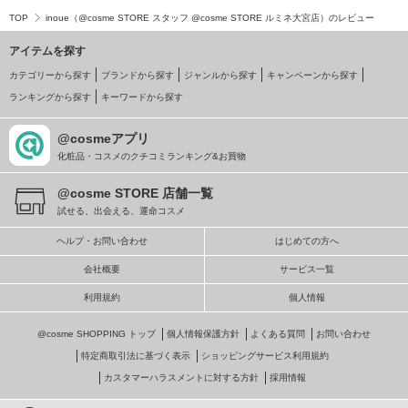
TOP
inoue（@cosme STORE スタッフ @cosme STORE ルミネ大宮店）のレビュー
アイテムを探す
カテゴリーから探す
ブランドから探す
ジャンルから探す
キャンペーンから探す
ランキングから探す
キーワードから探す
@cosmeアプリ
化粧品・コスメのクチコミランキング&お買物
@cosme STORE 店舗一覧
試せる、出会える、運命コスメ
ヘルプ・お問い合わせ
はじめての方へ
会社概要
サービス一覧
利用規約
個人情報
@cosme SHOPPING トップ
個人情報保護方針
よくある質問
お問い合わせ
特定商取引法に基づく表示
ショッピングサービス利用規約
カスタマーハラスメントに対する方針
採用情報