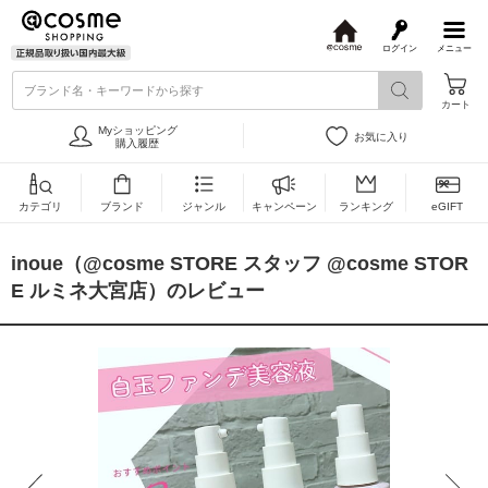
ログイン
メニュー
@
c
ブランド名・キーワードから探す
o
カート
s
m
Myショッピング
お気に入り
e
購入履歴
カテゴリ
ブランド
ジャンル
キャンペーン
ランキング
eGIFT
inoue（@cosme STORE スタッフ @cosme STOR
E ルミネ大宮店）のレビュー