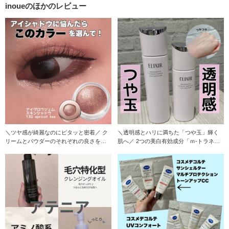
inoueのほかのレビュー
＼ツヤ感が綺麗なのにピタッと密着／ ク
＼透明感とハリに満ちた「つや玉」輝く
リームとパウダーのそれぞれの良さを両
肌へ／ 2つの美白有効成分「ｍ-トラネキ
立した処方で
サム酸※1