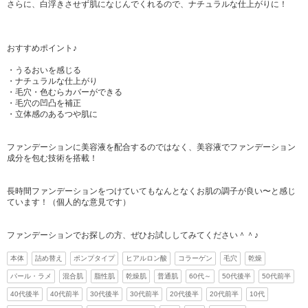
さらに、白浮きさせず肌になじんでくれるので、ナチュラルな仕上がりに！
おすすめポイント♪
・うるおいを感じる
・ナチュラルな仕上がり
・毛穴・色むらカバーができる
・毛穴の凹凸を補正
・立体感のあるつや肌に
ファンデーションに美容液を配合するのではなく、美容液でファンデーション
成分を包む技術を搭載！
長時間ファンデーションをつけていてもなんとなくお肌の調子が良い〜と感じ
ています！（個人的な意見です）
ファンデーションでお探しの方、ぜひお試ししてみてください＾＾♪
本体
詰め替え
ポンプタイプ
ヒアルロン酸
コラーゲン
毛穴
乾燥
パール・ラメ
混合肌
脂性肌
乾燥肌
普通肌
60代～
50代後半
50代前半
40代後半
40代前半
30代後半
30代前半
20代後半
20代前半
10代