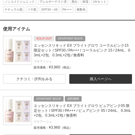
ノンコメドジェニック
アレルギーテスト済
美白
保湿
UVカット
ナチュラル肌
ツヤ肌
SPF30～49
PA+++
複数色
使用アイテム
SOLD OUT
20%POINT BACK
エッセンスリキッド EX ブライトグロウ コーラルピンク15
限定セット / SPF30 / PA+++ / コーラルピンク 15 / 24mL、0.
3mL×2包、0.3mL×2包 / 無香料
マキアージュ
¥3,960
販売価格：
（税込）
クチコミ・評判をみる
購入ページへ
20%POINT BACK
送料無料
エッセンスリキッド EX ブライトグロウ ピュアピンク05 限
定セット / SPF30 / PA+++ / ピュアピンク 05 / 24mL、0.3mL
×2包、0.3mL×2包 / 無香料
マキアージュ
¥3,960
販売価格：
（税込）