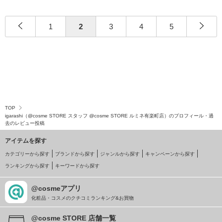
メで 発売
ススメ】
1
2
3
4
5
TOP
igarashi（@cosme STORE スタッフ @cosme STORE ルミネ有楽町店）のプロフィール・過
去のレビュー投稿
アイテムを探す
カテゴリーから探す
ブランドから探す
ジャンルから探す
キャンペーンから探す
ランキングから探す
キーワードから探す
@cosmeアプリ
化粧品・コスメのクチコミランキング&お買物
@cosme STORE 店舗一覧