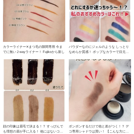
カラーライナー✕まつ毛の隙間専用 今ま
パウダーなのにジェルのような しっとり
でに無い２wayライナー！ Fujikoから新し
なめらか質感！ ポップなカラーで目元で
カ遊ぶ、カラー
顔の印象は眉毛で決まる！？ すっぴんで
ポンポンするだけで他と差がつく！？ デ
も理想の眉が手に入る！ 他にはないコス
コ専用シャドウは買い！ 【こんな方にオ