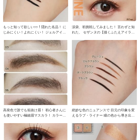
もっと知って欲しいｯｯ！隠れた名品！ に
涙袋、初挑戦してみました！ 言わずと知
じみにくい！よれにくい！ ジェルアイラ
れた、 セザンヌの【描くふたえアイライ
イナー発見！
ナ
高発色で誰でも垢抜け眉！ 初心者さんに
絶妙な色のニュアンスで 目元の印象を変
も使いやすい極細眉マスカラ！ カラーバ
えるラブ・ライナー 瞳の色から導き出さ
リ
れ