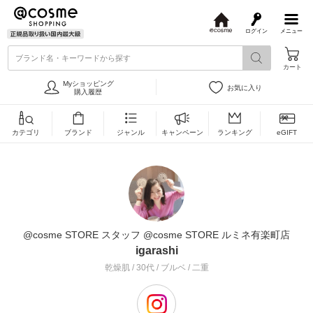
ログイン
メニュー
@
c
ブランド名・キーワードから探す
o
カート
s
m
Myショッピング
お気に入り
e
購入履歴
カテゴリ
ブランド
ジャンル
キャンペーン
ランキング
eGIFT
@cosme STORE スタッフ @cosme STORE ルミネ有楽町店
igarashi
乾燥肌 / 30代 / ブルベ / 二重