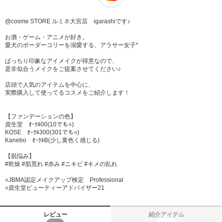
@cosme STORE ルミネ大宮店 igarashiです♪
お酒・ゲーム・アニメが好き。
愛犬のボーダーコリーを溺愛する、アラサー女子*
ぱっちり印象なアイメイクが得意なので、
是非似合うメイクをご提案させてください♪
店頭で人気のアイテムを中心に、
実際購入して使ってるコスメをご紹介します！
【ファンデーションの色】
資生堂 ｵｰｸﾙ00(10でも○)
KOSE ｵｰｸﾙ300(301でも○)
Kanebo ｵｰｸﾙB(少し黄色く感じる)
【肌悩み】
#乾燥 #肌荒れ #赤み #ニキビ #キメの乱れ
○JBMA認定メイクアップ検定 Professional
○資生堂ビューティーアドバイザー21
レビュー
紹介アイテム