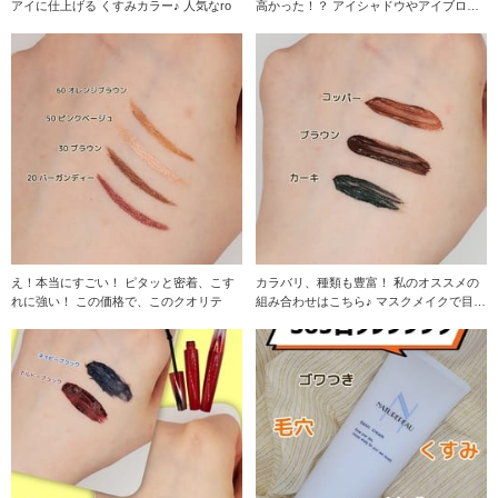
アイに仕上げる くすみカラー♪ 人気なro
高かった！？ アイシャドウやアイブロウ
で
え！本当にすごい！ ピタッと密着、こす
カラバリ、種類も豊富！ 私のオススメの
れに強い！ この価格で、このクオリテ
組み合わせはこちら♪ マスクメイクで目元
に注目が