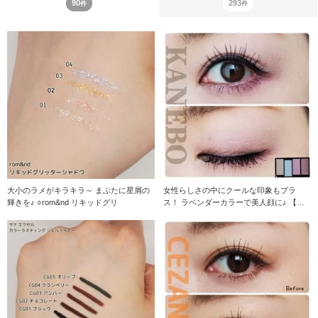
90
293
件
件
大小のラメがキラキラ～ まぶたに星屑の
女性らしさの中にクールな印象もプラ
輝きを♪ ○rom&nd リキッドグリ
ス！ ラベンダーカラーで美人顔に♪ 【ア
イシャドウ】