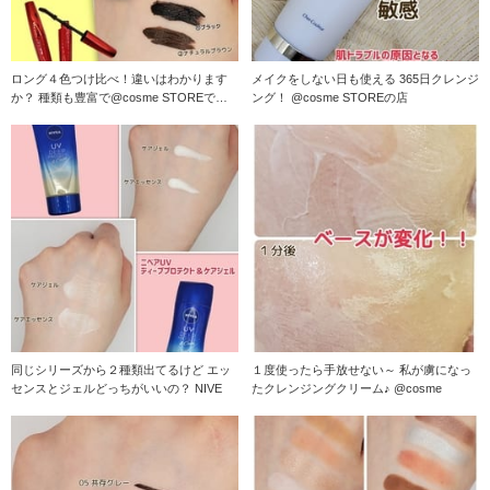
ロング４色つけ比べ！違いはわかります
メイクをしない日も使える 365日クレンジ
か？ 種類も豊富で@cosme STOREで人
ング！ @cosme STOREの店
気のデジ
同じシリーズから２種類出てるけど エッ
１度使ったら手放せない～ 私が虜になっ
センスとジェルどっちがいいの？ NIVE
たクレンジングクリーム♪ @cosme